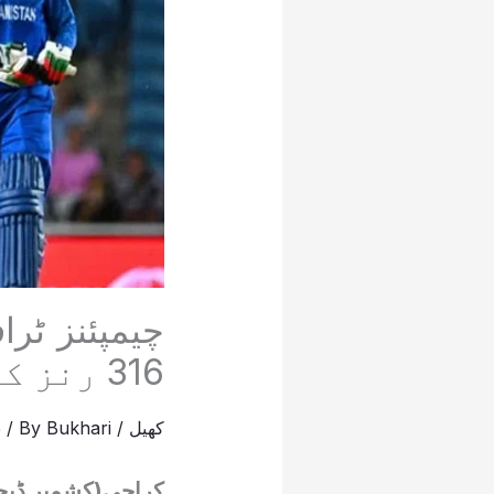
چیمپئنز ٹرا
316 رنز کا ہدف
کھیل
/
Bukhari
/ By
5
کراچی(کشمیر ڈیجی