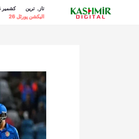
Ski
تازہ ترین
کشمیر ڈ
t
الیکشن پورٹل 26
conten