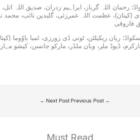
اڈ: رحمان اللہ گرباز، ابراہیم زدران، صدیق اللہ اتل
(کپتان)، عظمت اللہ عمرزئی، گلبدین نائب، محمد نب
ق فاروقی
کواڈ: ریان ریکیلٹن، ٹونی ڈی زورزی، ٹمبا باوُوما (کپت
رکرم، ڈیوڈ ملر، ویان ملڈر، مارکو جانسن، کیشو مہارا
→
Next Post
Previous Post
←
Must Read