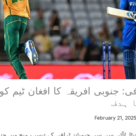
فی: جنوبی افریقہ کا افغان ٹیم کو
February 21, 202
ٹل)آئی سی سی چیمپئنز ٹرافی کے تیسرے میچ میں جنو