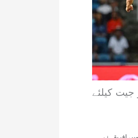
 جیت کیلئے
بی افریقہ نے