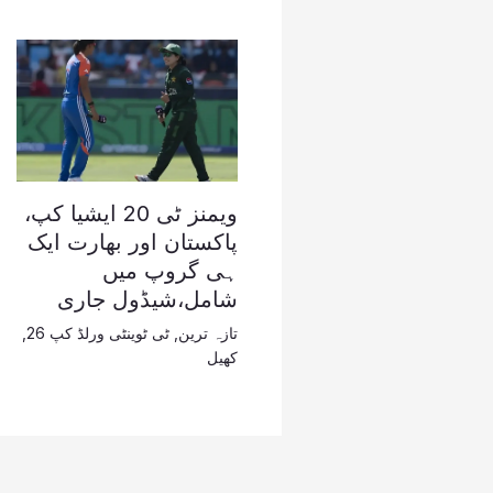
ویمنز ٹی 20 ایشیا کپ،
پاکستان اور بھارت ایک
ہی گروپ میں
شامل،شیڈول جاری
تازہ ترین
,
ٹی ٹوینٹی ورلڈ کپ 26
,
کھیل