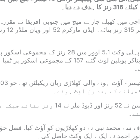
ہدف دے دیا۔
وکٹوں کے نقصا
جنوبی افریقہ کی پہلی وکٹ 5.1 اوور میں 28 رنز کے
۔
یلنے کے بعد رن آؤٹ ہوئے۔
راسی وان ڈیر ڈوسن نے 52 رنز اور ڈیوڈ ملر نے 
ئے۔
 سے محمد نبی نے دو کھلاڑیوں کو آؤٹ کیا، فضل 
 نور احمد نے ایک ، ایک وکٹ حاصل کی۔