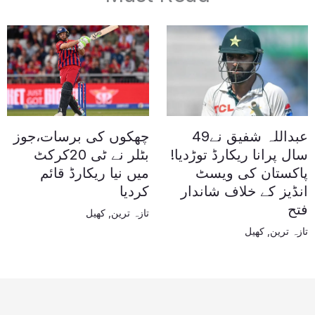
عبداللہ شفیق نے49
چھکوں کی برسات،جوز
سال پرانا ریکارڈ توڑدیا!
بٹلر نے ٹی 20کرکٹ
پاکستان کی ویسٹ
میں نیا ریکارڈ قائم
انڈیز کے خلاف شاندار
کردیا
فتح
تازہ ترین
,
کھیل
تازہ ترین
,
کھیل