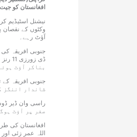
افغانستان کو جیت کیلئے 316 رنز کا 
آؤٹ رہے۔
بناکر آؤٹ ہوئے
شاندار اننگز کھ
صفر پر آؤٹ ہوگ
افغانستان کی طرف
اللہ عمر زئی اور