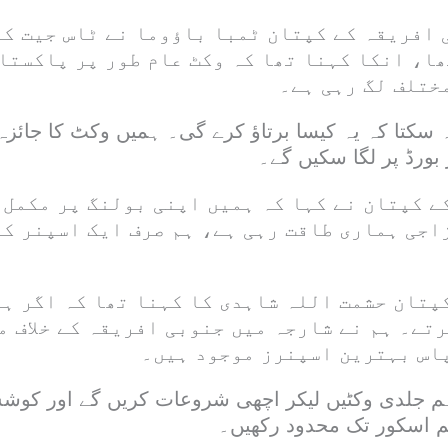
 افریقہ کے کپتان ٹمبا باؤوما نے ٹاس جیت ک
ھا، انکا کہنا تھا کہ وکٹ عام طور پر پاکستا
ختلف لگ رہی ہے۔
سکتا کہ یہ کیسا برتاؤ کرے گی۔ ہمیں وکٹ کا جائزہ لی
بورڈ پر لگا سکیں گے۔
ے کپتان نے کہا کہ ہمیں اپنی بولنگ پر مکمل 
اجی ہماری طاقت رہی ہے، ہم صرف ایک اسپنر کے
پتان حشمت اللہ شاہدی کا کہنا تھا کہ اگر ہم
تے۔ ہم نے شارجہ میں جنوبی افریقہ کے خلاف م
اس بہترین اسپنرز موجود ہیں۔
ہم جلدی وکٹیں لیکر اچھی شروعات کریں گے اور کو
کم اسکور تک محدود رکھیں۔