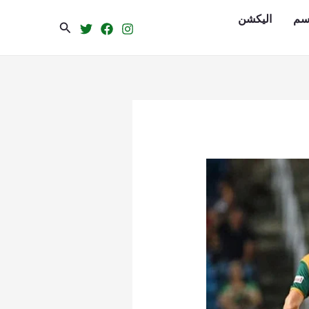
سم
الیکشن
Search