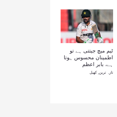
ٹیم میچ جیتتی ہے تو
اطمینان محسوس ہوتا
ہے، بابر اعظم
تازہ ترین
,
کھیل