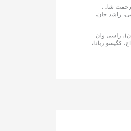
، رحمت شاہ،
ی، راشد خان،
ان)، راسی وان
ج، کگیسو ربادا،