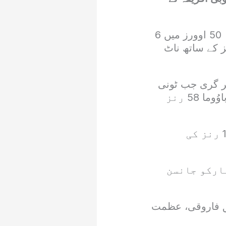
نیشنل اسٹیڈیم کراچی میں کھیلے جارہے میچ میں جنوبی افریقا نے مقررہ 50 اوورز میں 6
ن پر 315 رنز بنائے۔ ایڈن مارکرم 52 اور ویان ملڈر 12 رنز کے ساتھ ناٹ
 مجموعی اسکور پر گری جب ٹونی
ڈی زورزی 11 رنز بناکر پویلین لوٹ گئے، 157 کے مجموعی اسکور پر ٹمبا باوُوما 58 رنز
جنوبی افریقہ کے تیسرے آؤٹ ہونے والی کھلاڑی ریان ریکیلٹن تھے جو 103 رنز کی
14 رنز بنائے جبکہ مارکو جانسن
حق فاروقی، عظمت