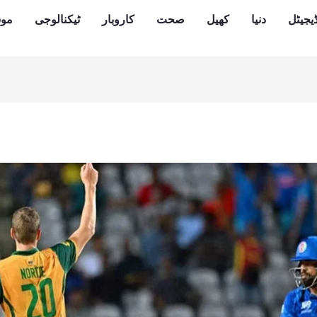
یجیٹل
دنیا
کھیل
صحت
کاروبار
ٹیکنالوجی
مو