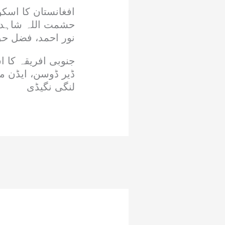
افغانستان کا اسکو
حشمت اللہ شاہدی 
نور احمد، فضل ح
جنوبی افریقہ کا اس
ڈیر ڈوسن، ایڈن ما
لنگی نگیڈی