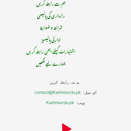
ہم سے رابطہ کریں
رازداری کی پالیسی
شرائط و ضوابط
ادارتی پالیسیز
اشتہارات کیلئے ابھی رابطہ کریں
ہمارے لیے لکھیں
ہم سے رابطہ کریں
ای میل:
contact@Kashmiurdu.pk
ویب:
Kashmiurdu.pk