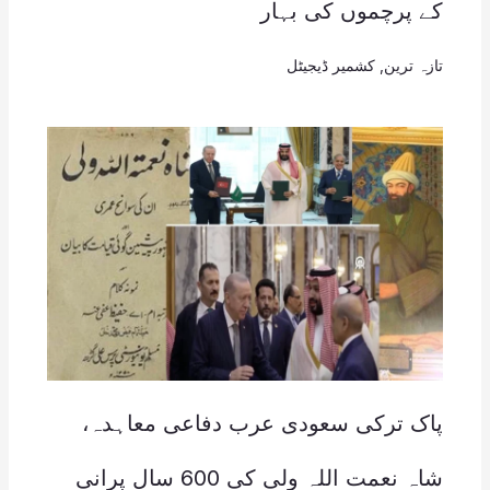
کے پرچموں کی بہار
تازہ ترین
,
کشمیر ڈیجیٹل
پاک ترکی سعودی عرب دفاعی معاہدہ،
شاہ نعمت اللہ ولی کی 600 سال پرانی