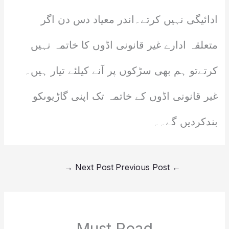
ادائیگی نہیں کرتے۔اندر معیاد دس دن اگر
متعلقہ ادارے غیر قانونی اڈوں کا خاتمہ نہیں
کرتےتو ہم بھی سڑکوں پر آنے کیلئے تیار ہیں۔
غیر قانونی اڈوں کے خاتمہ تک اپنی گاڑیوںکو
بندکردیں گے۔۔
→
Next Post
Previous Post
←
Must Read