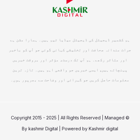
ہم کشمیر ڈیجیٹل کی ڈیجیٹل میڈیا ٹیم ہیں۔ ہمارا مشن ہے
جرات مندانہ صحافت اور تخلیقی کہانی گوئی جو آپ کو باخبر
اور متاثر رکھے۔ ہم آپ تک درست، مؤثر اور بروقت خبریں
پہنچاتے ہیں, ایسی خبریں جو واقعی اہم ہیں۔ تازہ ترین
معلومات حاصل کریں جو گہرائی اور وضاحت سے بھرپور ہوں۔
© Copyright 2015 - 2025 | All Rights Reserved | Managed
By
kashmir Digital
| Powered by
Kashmir digital