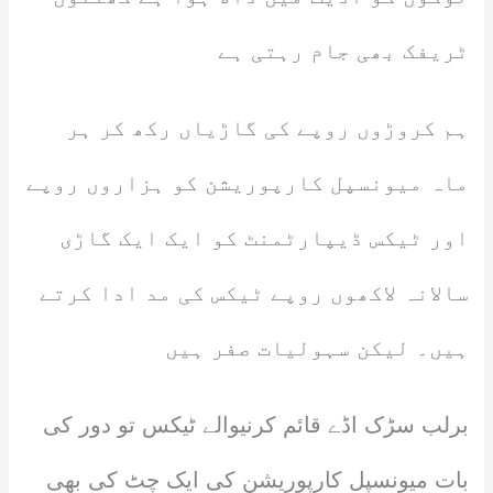
ٹریفک بھی جام رہتی ہے
ہم کروڑوں روپے کی گاڑیاں رکھ کر ہر
ماہ میونسپل کارپوریشن کو ہزاروں روپے
اور ٹیکس ڈیپارٹمنٹ کو ایک ایک گاڑی
سالانہ لاکھوں روپے ٹیکس کی مد ادا کرتے
ہیں۔ لیکن سہولیات صفر ہیں
برلب سڑک اڈے قائم کرنیوالے ٹیکس تو دور کی
بات میونسپل کارپوریشن کی ایک چٹ کی بھی