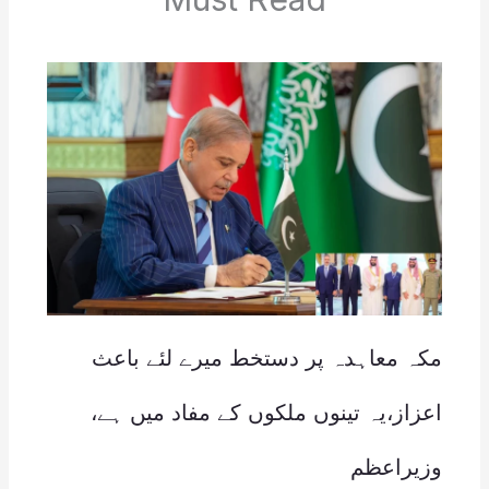
مکہ معاہدہ پر دستخط میرے لئے باعث
اعزاز،یہ تینوں ملکوں کے مفاد میں ہے،
وزیراعظم