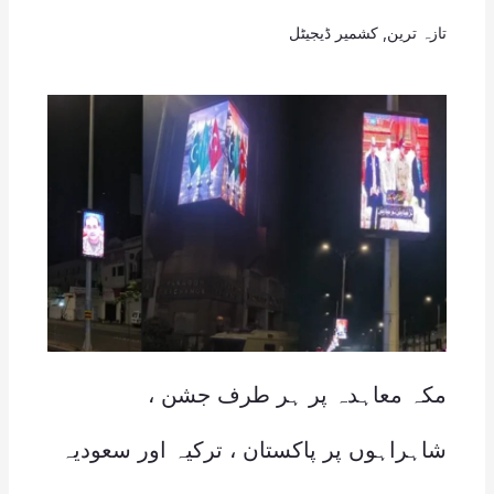
تازہ ترین
,
کشمیر ڈیجیٹل
مکہ معاہدہ پر ہر طرف جشن ،
شاہراہوں پر پاکستان ، ترکیہ اور سعودیہ