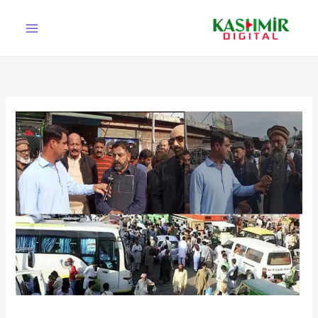
Ski
t
conten