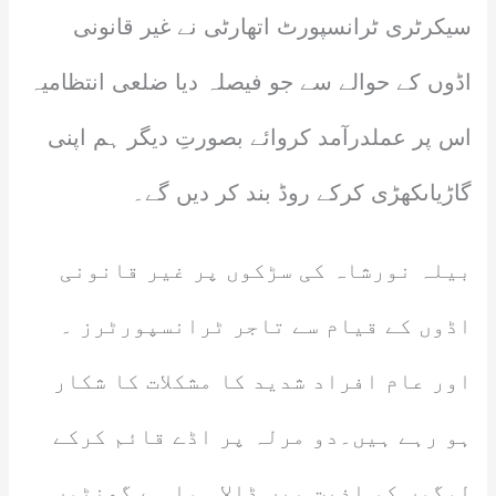
سیکرٹری ٹرانسپورٹ اتھارٹی نے غیر قانونی
اڈوں کے حوالے سے جو فیصلہ دیا ضلعی انتظامیہ
اس پر عملدرآمد کروائے بصورتِ دیگر ہم اپنی
گاڑیاںکھڑی کرکے روڈ بند کر دیں گے۔
بیلہ نورشاہ کی سڑکوں پر غیر قانونی
اڈوں کے قیام سے تاجر ٹرانسپورٹرز ۔
اور عام افراد شدید کا مشکلات کا شکار
ہو رہے ہیں۔دو مرلہ پر اڈے قائم کرکے
لوگوں کو اذیت میں ڈالا ہوا ہے گھنٹوں