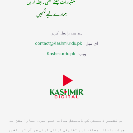
اشتہارات کیلئے ابھی رابطہ کریں
ہمارے لیے لکھیں
ہم سے رابطہ کریں
ای میل:
contact@Kashmiurdu.pk
ویب:
Kashmiurdu.pk
ہم کشمیر ڈیجیٹل کی ڈیجیٹل میڈیا ٹیم ہیں۔ ہمارا مشن ہے
جرات مندانہ صحافت اور تخلیقی کہانی گوئی جو آپ کو باخبر