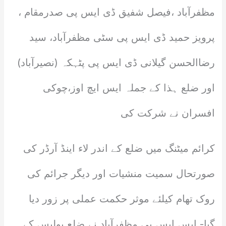
مظفرآباد ،فیصل شفیق ڈی ایس پی صدرمقام ،
پرویز حمید ڈی ایس پی سٹی مظفرآباد، سید
رضاالحسن گیلانی ڈی ایس پی پٹہکہ (نصیرآباد)
اور ضلع ہذا کے جملہ ایس ایچ اوز،چوکی
افسران نے شرکت کی
کرائم میٹنگ میں ضلع کے اندر لاء اینڈ آرڈر کی
صورتحال سمیت منشیات اور دیگر جرائم کی
روک تھام کیلئے موثر حکمت عملی پر زور دیا
گیا- ایس ایس پی مظفرآباد نے ضلع پولیس کے