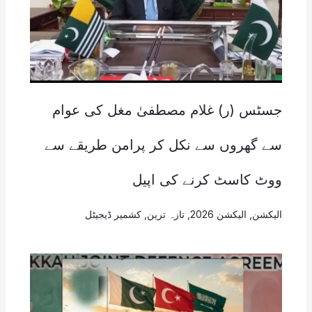
جسٹس (ر) غلام مصطفیٰ مغل کی عوام
سے گھروں سے نکل کر پرامن طریقے سے
ووٹ کاسٹ کرنے کی اپیل
الیکشن
,
الیکشن 2026
,
تازہ ترین
,
کشمیر ڈیجیٹل