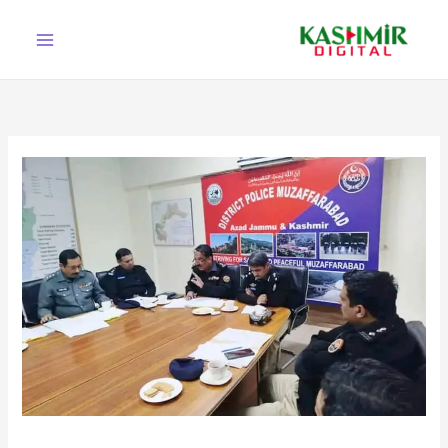
Ski
t
conten