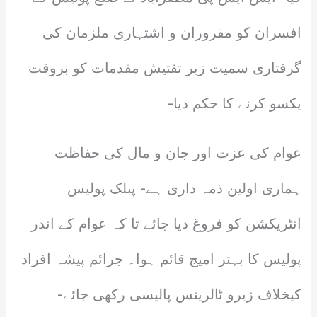
افسران کو مفروران و اشتہاری ملزمان کی
گرفتاری سمیت زیر تفتیش مقدمات کو بروقت
یکسو کرنے کا حکم دیا-
عوام کی عزت اور جان و مال کی حفاظت
ہماری اولین ذمہ داری ہے- پبلک پولیس
انٹریکشن کو فروغ دیا جائے تا کہ عوام کے اندر
پولیس کا بہتر امیج قائم ہوا۔ جرائم پیشہ افراد
کیخلاف زیرو ٹالرینس پالیسی رکھی جائے-