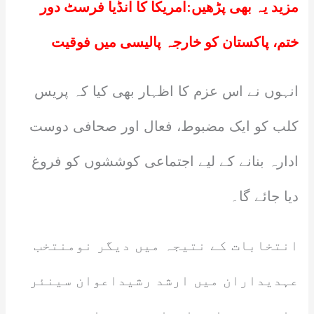
مزید یہ بھی پڑھیں:
امریکا کا انڈیا فرسٹ دور
ختم، پاکستان کو خارجہ پالیسی میں فوقیت
انہوں نے اس عزم کا اظہار بھی کیا کہ پریس
کلب کو ایک مضبوط، فعال اور صحافی دوست
ادارہ بنانے کے لیے اجتماعی کوششوں کو فروغ
دیا جائے گا۔
انتخابات کے نتیجہ میں دیگر نومنتخب
عہدیداران میں ارشد رشیداعوان سینئر