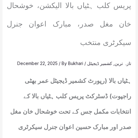
پریس کلب ہٹیاں بالا الیکشن، خوشحال
خان مغل صدر، مبارک اعوان جنرل
سیکرٹری منتخب
تازہ ترین
,
کشمیر ڈیجیٹل
/
Bukhari
/ By
December 22, 2025
ہٹیاں بالا (رپورٹ کشمیر ڈیجیٹل عمر بھٹی
راجپوت) ڈسٹرکٹ پریس کلب ہٹیاں بالا کے
انتخابات مکمل جس کے تحت خوشحال خان مغل
صدر اور مبارک حسین اعوان جنرل سیکرٹری