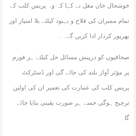
خوشحال خان مغل نے کہا کہ وہ پریس کلب کے
تمام ممبران کی فلاح و بہبود کیلئے بلا امتیاز اور
بھرپور کردار ادا کریں گے۔۔
صحافیوں کو درپیش مسائل حل کیلئے ہر فورم
پر مؤثر آواز بلند کی جائے گی اور ڈسٹرکٹ
پریس کلب کی عمارت کی تعمیر ان کی اولین
ترجیح ہوگی جسے ہر صورت یقینی بنایا جائے
گا۔