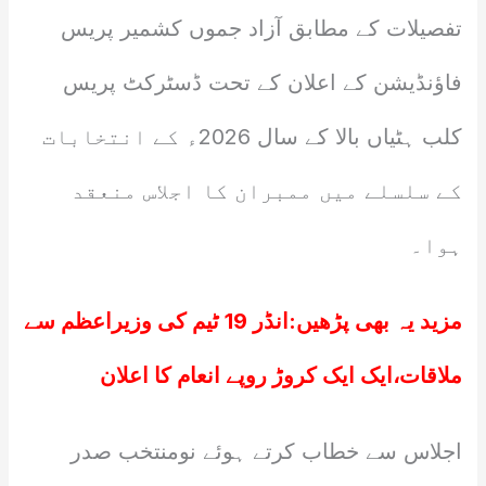
تفصیلات کے مطابق آزاد جموں کشمیر پریس
فاؤنڈیشن کے اعلان کے تحت ڈسٹرکٹ پریس
کلب ہٹیاں بالا کے سال 2026ء کے انتخابات
کے سلسلے میں ممبران کا اجلاس منعقد
ہوا۔
مزید یہ بھی پڑھیں:
انڈر 19 ٹیم کی وزیراعظم سے
ملاقات،ایک ایک کروڑ روپے انعام کا اعلان
اجلاس سے خطاب کرتے ہوئے نومنتخب صدر