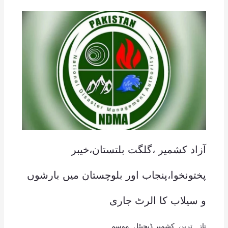
آزاد کشمیر ،گلگت بلتستان،خیبر
پختونخوا،پنجاب اور بلوچستان میں بارشوں
و سیلاب کا الرٹ جاری
تازہ ترین
,
کشمیر ڈیجیٹل
,
موسم