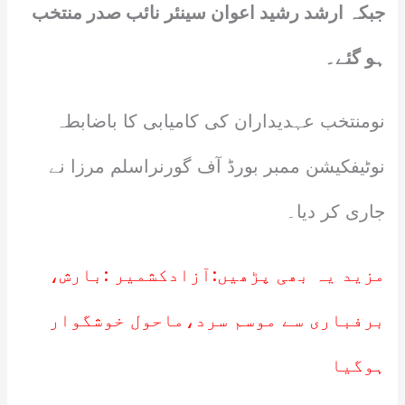
جبکہ ارشد رشید اعوان سینئر نائب صدر منتخب
ہو گئے۔
نومنتخب عہدیداران کی کامیابی کا باضابطہ
نوٹیفکیشن ممبر بورڈ آف گورنراسلم مرزا نے
جاری کر دیا۔
مزید یہ بھی پڑھیں:
آزادکشمیر :بارش،
برفباری سے موسم سرد،ماحول خوشگوار
ہوگیا