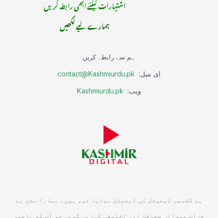
اشتہارات کیلئے ابھی رابطہ کریں
ہمارے لیے لکھیں
ہم سے رابطہ کریں
ای میل:
contact@Kashmiurdu.pk
ویب:
Kashmiurdu.pk
ہم کشمیر ڈیجیٹل کی ڈیجیٹل میڈیا ٹیم ہیں۔ ہمارا مشن ہے
جرات مندانہ صحافت اور تخلیقی کہانی گوئی جو آپ کو باخبر