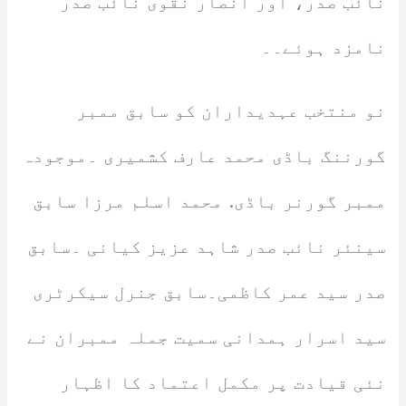
نائب صدر، اور انصار نقوی نائب صدر
نامزد ہوئے۔۔
نو منتخب عہدیداران کو سابق ممبر
گورننگ باڈی محمد عارف کشمیری ۔موجودہ
ممبر گورنر باڈی. محمد اسلم مرزا سابق
سینئر نائب صدر شاہد عزیز کیانی ۔سابق
صدر سید عمر کاظمی۔سابق جنرل سیکرٹری
سید اسرار ہمدانی سمیت جملہ ممبران نے
نئی قیادت پر مکمل اعتماد کا اظہار