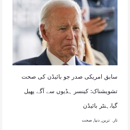
سابق امریکی صدر جو بائیڈن کی صحت
تشویشناک: کینسر ہڈیوں سے آگے پھیل
گیا،ہنٹر بائیڈن
تازہ ترین
,
دنیا
,
صحت