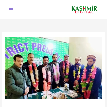
Ski
t
conten