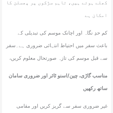
کھلے ہوئے ہیں، تاہم سڑکوں پر پھسلن کا
امکان ہے
کم حدِ نگاہ اور اچانک موسم کی تبدیلی کے
باعث سفر میں احتیاط انتہائی ضروری ہے۔سفر
سے قبل موسم کی تازہ صورتحال معلوم کریں،
مناسب گاڑی، چین/اسنو ٹائر اور ضروری سامان
ساتھ رکھیں
غیر ضروری سفر سے گریز کریں اور مقامی