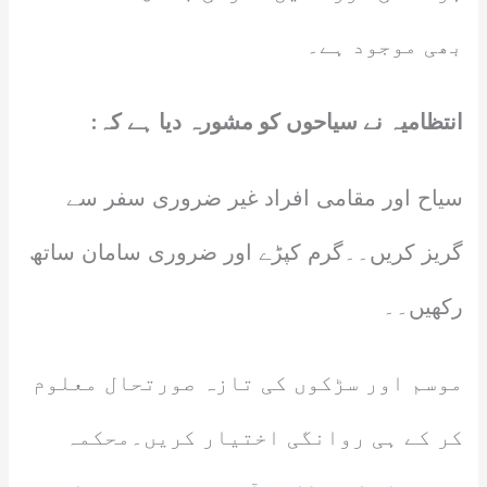
بھی موجود ہے۔
انتظامیہ نے سیاحوں کو مشورہ دیا ہے کہ:
سیاح اور مقامی افراد غیر ضروری سفر سے
گریز کریں۔۔گرم کپڑے اور ضروری سامان ساتھ
رکھیں۔۔
موسم اور سڑکوں کی تازہ صورتحال معلوم
کر کے ہی روانگی اختیار کریں۔محکمہ