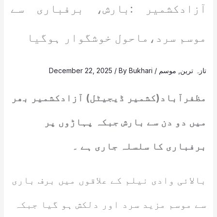
آزادکشمیر :بارش، برفباری سے
موسم سرد،ماحول خوشگوار ہوگیا
تازہ ترین
,
موسم
/
Bukhari
/ By
December 22, 2025
مظفرآباد(کشمیر ڈیجیٹل) آزادکشمیر بھر
میں دو دن سے بارش جبکہ پہاڑوں پر
برفباری کا سلسلہ جاری ہے ۔
بالائی وادی نیلم کے علاقوں میں برف باری
سے موسم مزید سرد اور دلکش ہو گیا جبکہ