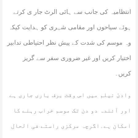
انتظامیہ کی جانب سے ہائی الرٹ جار ی کرتے
ہوئے سیاحوں اور مقامی شہری کو ہدایت کیکہ
وہ موسم کی شدت کے پیش نظر احتیاطی تدابیر
اختیار کریں اور غیر ضروری سفر سے گریز
کریں۔
وادیٔ نیلم میں اس وقت برف باری جاری ہے
اور آئندہ دو دن تک موسم خراب رہنے کا
امکان ہے۔اگرچہ مرکزی راستے فی الحال