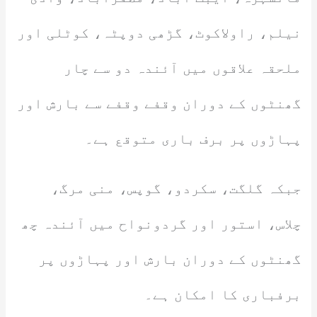
نیلم، راولاکوٹ، گڑھی دوپٹہ، کوٹلی اور
ملحقہ علاقوں میں آئندہ دو سے چار
گھنٹوں کے دوران وقفے وقفے سے بارش اور
پہاڑوں پر برف باری متوقع ہے۔
جبکہ گلگت، سکردو، گوپس، منی مرگ،
چلاس، استور اور گردونواح میں آئندہ چھ
گھنٹوں کے دوران بارش اور پہاڑوں پر
برفباری کا امکان ہے۔