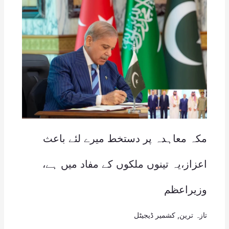
مکہ معاہدہ پر دستخط میرے لئے باعث
اعزاز،یہ تینوں ملکوں کے مفاد میں ہے،
وزیراعظم
تازہ ترین
,
کشمیر ڈیجیٹل