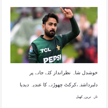
خوشدل شاہ نظرانداز کئے جانے پر
دلبرداشتہ،کرکٹ چھوڑنے کا عندیہ دیدیا
تازہ ترین
,
کھیل