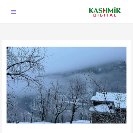
Ski
t
conten