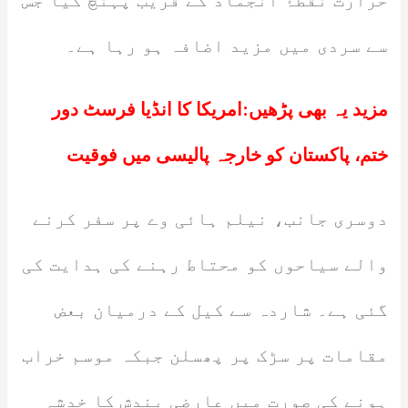
حرارت نقطۂ انجماد کے قریب پہنچ گیا جس
سے سردی میں مزید اضافہ ہو رہا ہے۔
مزید یہ بھی پڑھیں:
امریکا کا انڈیا فرسٹ دور
ختم، پاکستان کو خارجہ پالیسی میں فوقیت
دوسری جانب، نیلم ہائی وے پر سفر کرنے
والے سیاحوں کو محتاط رہنے کی ہدایت کی
گئی ہے۔ شاردہ سے کیل کے درمیان بعض
مقامات پر سڑک پر پھسلن جبکہ موسم خراب
ہونے کی صورت میں عارضی بندش کا خدشہ