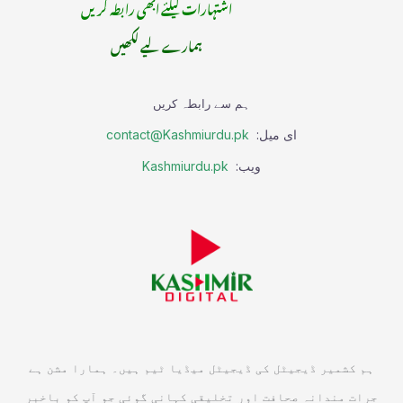
اشتہارات کیلئے ابھی رابطہ کریں
ہمارے لیے لکھیں
ہم سے رابطہ کریں
ای میل:
contact@Kashmiurdu.pk
ویب:
Kashmiurdu.pk
ہم کشمیر ڈیجیٹل کی ڈیجیٹل میڈیا ٹیم ہیں۔ ہمارا مشن ہے
جرات مندانہ صحافت اور تخلیقی کہانی گوئی جو آپ کو باخبر