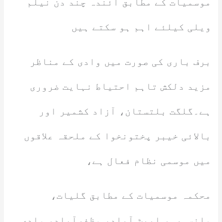
موسمیات کے مطابق آئندہ چند دن نیلم
ویلی کیلئے اہم ہو سکتے ہیں
برف باری کی صورت میں وادی کے مناظر
مزید دلکش تاہم احتیاط نہایت ضروری
ہے۔گلگت بلتستان، آزاد کشمیر اور
بالائی خیبر پختونخوا کے ملحقہ علاقوں
میں موسمی نظام فعال ہے،
محکمہ موسمیات کے مطابق گلیات،
مانسہرہ، ایبٹ آباد، مظفرآباد، وادی