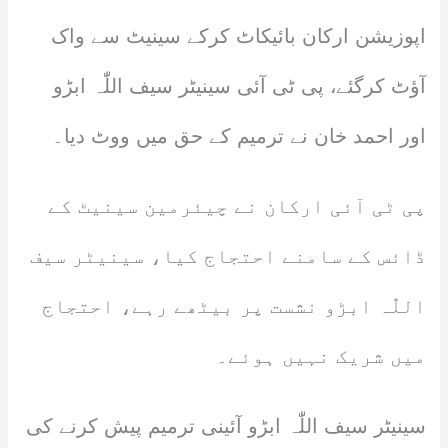
اپوزیشن ارکان بائیکاٹ کرکے سینیٹ سے واک
آؤٹ کرگئے، پی ٹی آئی سینیٹر سیف اللّٰہ ابڑو
اور احمد خان نے ترمیم کے حق میں ووٹ دیا۔
پی ٹی آئی ارکان نے چیئرمین سینیٹ کے
ڈائس کے سامنے احتجاج کیا، سینیٹر سیف
اللّٰہ ابڑو نشست پر بیٹھے رہے، احتجاج
میں شریک نہیں ہوئے۔
سینیٹر سیف اللّٰہ ابڑو آئینی ترمیم پیش کرنے کی