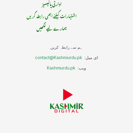
ادارتی پالیسیز
اشتہارات کیلئے ابھی رابطہ کریں
ہمارے لیے لکھیں
ہم سے رابطہ کریں
ای میل:
contact@Kashmiurdu.pk
ویب:
Kashmiurdu.pk