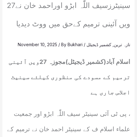
سینیٹرزسیف اللّٰہ ابڑو اوراحمد خان نے27
ویں آئینی ترمیم کےحق میں ووٹ دیدیا
تازہ ترین
,
کشمیر ڈیجیٹل
/
Bukhari
/ By
November 10, 2025
اسلام آباد(کشمیر ڈیجیٹل)مجوزہ 27ویں آئینی
ترمیم کے مسودے کی منظوری کیلئے سینیٹ
اجلاس جاری ہے
، پی ٹی آئی سینیٹر سیف اللّٰہ ابڑو اور جمعیت
علماء اسلام ف کے سینیٹر احمد خان نے ترمیم کے