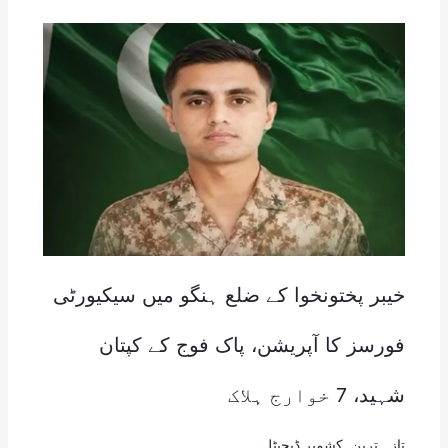
خیبر پختونخوا کے ضلع ہنگو میں سیکیورٹی
فورسز کا آپریشن، پاک فوج کے کپتان
شہید، 7 خوارج ہلاک
تازہ ترین
,
کشمیر ڈیجیٹل