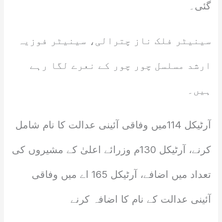
گئی۔
سینیٹر فلک ناز چترالی، سینیٹر فوزیہ
ارشد مسلسل چور چور کے نعرے لگا رہے
ہیں۔
آرٹیکل 114میں وفاقی آئینی عدالت کا نام شامل
کرنے، آرٹیکل 130م وزرائے اعلیٰ کے مشیروں کی
تعداد میں اضافے، آرٹیکل 165 اے میں وفاقی
آئینی عدالت کے نام کا اضافہ کرنے