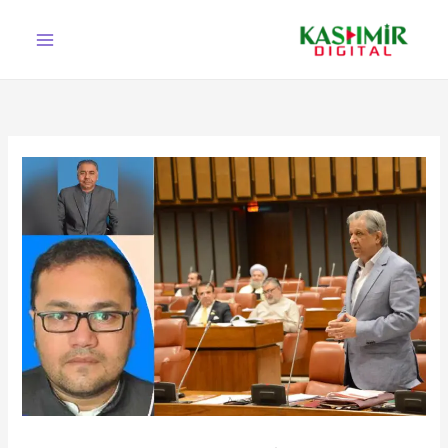
Ski
t
conten