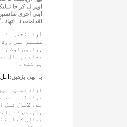
اوپر لے کر جا ئےل
اپنی آخری سانسی
اقدامات نہ اٹھائے 
آزاد کشمیر کے 
کشمیر میں ووڈ 
ہزاروں لوگ بے ر
بجاے دو سال می
ہو گئے ۔
یہ بھی پڑھیں:
اہل 
آزاد کشمیر میں
تیار کردہ خوبصو
ہے۔ 2سال ق
پابندی کے باعث
بحالی کے لیے کو
کے کاروبار سے 