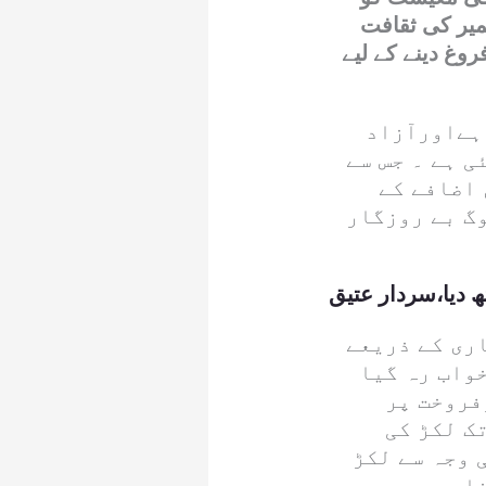
میر کی ثقافت
غ دینے کے لیے
ہےاورآزاد
ی ہے ۔ جس سے
 اضافے کے
وگ بے روزگار
 دیا،سردار عتیق
اری کے ذریعے
واب رہ گیا
وفروخت پر
ک لکڑ کی
 وجہ سے لکڑ
اہے ۔