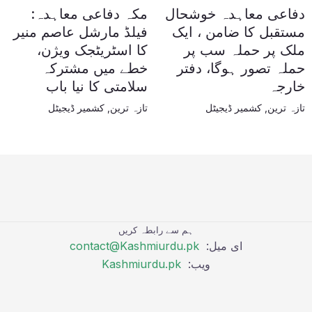
دفاعی معاہدہ خوشحال
مکہ دفاعی معاہدہ:
مستقبل کا ضامن ، ایک
فیلڈ مارشل عاصم منیر
ملک پر حملہ سب پر
کا اسٹریٹجک ویژن،
حملہ تصور ہوگا، دفتر
خطے میں مشترکہ
خارجہ
سلامتی کا نیا باب
تازہ ترین
,
کشمیر ڈیجیٹل
تازہ ترین
,
کشمیر ڈیجیٹل
ہم سے رابطہ کریں
ای میل:
contact@Kashmiurdu.pk
ویب:
Kashmiurdu.pk