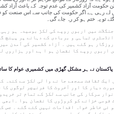
یکن حکومت آزاد کشمیر کی عدم توجہ کے باعث آزاد کش
ں لے رہی ہے اگر حکومت کی جانب سے اس صنعت کو فرو
گئے تو یہ ختم ہو کر رہ جاے گی۔
جنگلات میں اربوں روپے کی لکڑ بوسیدہ ہو رہی 
انڈسٹری تباہی و بربادی کے دہانے پر پہنچ گئ
وزگار ہو گئے ہیں ۔ آزاد کشمیر کی آمدن میں
ں اربوں روپے کا نقصان ہو ا ہے اور ہزاروں ل
پاکستان نے ہر مشکل گھڑی میں کشمیری عوام کا ساتھ
 ایک ثقافت سمجھے جا نے وا لی لکڑ سے کندہ ک
رت دیار کا اور آخروٹ کا فرنیچر لوگوں کا خ
بل انوار سرکار کی جانب سے لکڑ کے تمام تر خرید
 قومی خزانے کو کروڑوں کا نقصان ہوا ۔ابھی ت
 ئی خاطر خواہ اقدامات نہیں کئے گئے ۔ جس کی
منسلک لوگوں کو اربوں روپے کے نقصان کا سامن