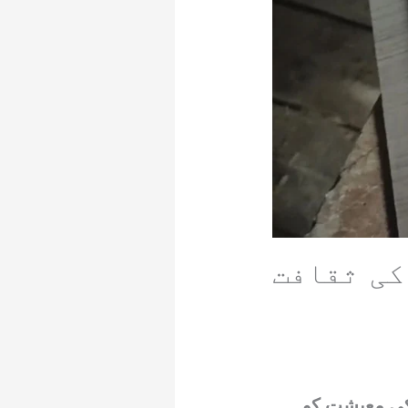
کی ثقافت
 کی معیشت کو