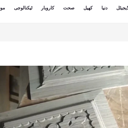
یجیٹل
دنیا
کھیل
صحت
کاروبار
ٹیکنالوجی
مو