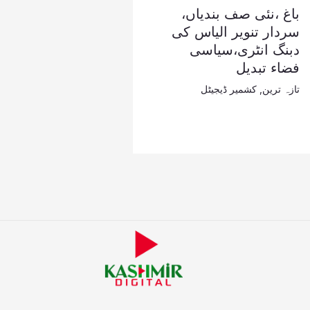
باغ ،نئی صف بندیاں،
سردار تنویر الیاس کی
دبنگ انٹری،سیاسی
فضاء تبدیل
تازہ ترین
,
کشمیر ڈیجیٹل