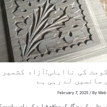
ومت کی نااہلی:آزاد کشمیر 
 سانسیں لے رہی ہے
February 7, 2025
/ By
Web
م ہوتا ہے کہ روزگار کے مواقع فراہم کر ے اور ریاست