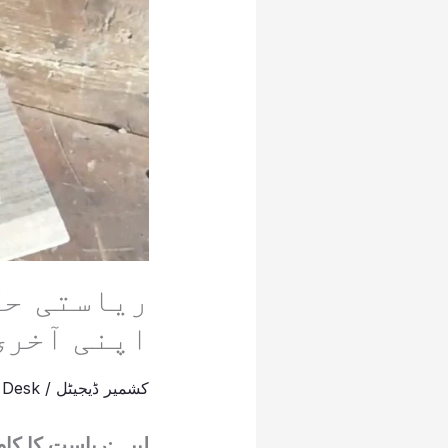
ریاستی حک
اپنی آخری
کشمیر ڈیجیٹل
/
 Desk
لیپہ :ریاست کا کا