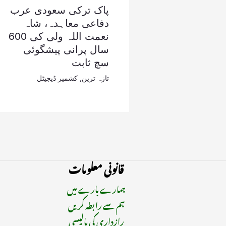
پاک ترکی سعودی عرب
دفاعی معاہدہ، شاہ
نعمت اللہ ولی کی 600
سال پرانی پیشگوئی
سچ ثابت
تازہ ترین
,
کشمیر ڈیجیٹل
قانونی معلومات
ہمارے بارے میں
ہم سے رابطہ کریں
رازداری کی پالیسی