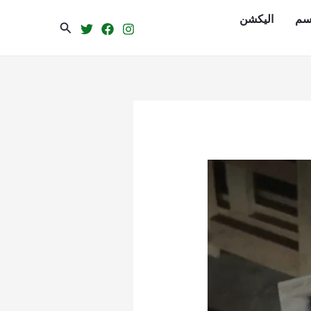
سم
الیکشن
Search