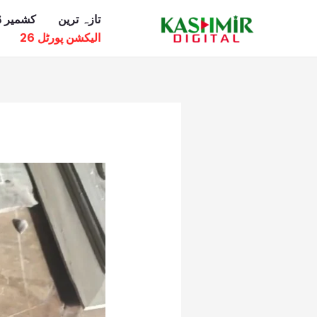
Ski
تازہ ترین
کشمیر ڈ
t
الیکشن پورٹل 26
conten