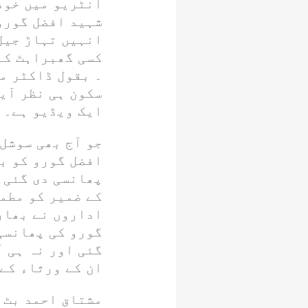
انٹریو میں خود
شہید افضل گورو
انہیں تہاڑ جیل 
کسی گھبراہٹ کے
۔ بقول ڈاکٹر می
سکون ہی نظر آی
ایک ویڈیو ہے۔
جو آج بھی سوشل
افضل گورو کو ب
پھانسی دی گئی 
کے ضمیر کو مطم
اداروں نے بھار
گورو کی پھانسی 
گئی اور نہ ہی ا
ان کے ورثاء کے
مشتاق احمد بٹ 