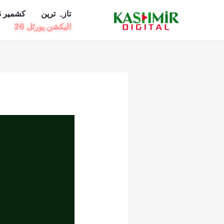
Ski
تازہ ترین
کشمیر ڈ
t
الیکشن پورٹل 26
conten