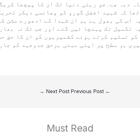
اہ دبہ ھے۔جو رہتی دنیا تک ان کا پیچھا کریگ
ھا کہ شہید افضل گورو کو پھانسی دیکر تحریک 
ہ اس کی بھول ہے ہم ان شہدا کے ادھورے مشن ک
ہ تکمیل تک پہنچا ئیں گئے اور جب تک نہ بھار
کو تسلیم کرتے ہوئے کشمیریوں کو ان کا حق ح
ری ہر سطح پر اپنی مبنی برحق جدوجہد کو جاری
→
Next Post
Previous Post
←
Must Read