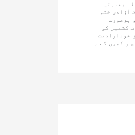
ا۔ بھارتی
آزادی ختم
و ہرصورت
ت کشمیر کی
ق خودارادیت
 ر کھیں گے ۔