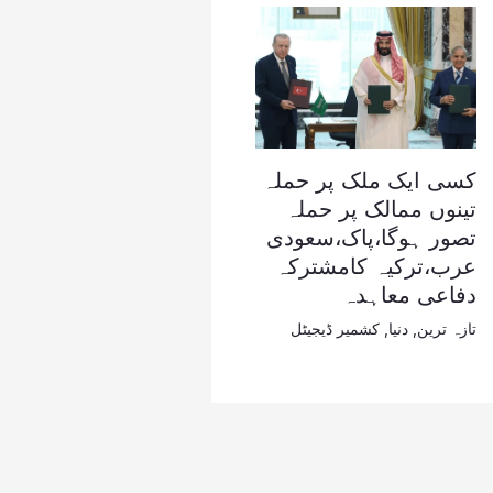
کسی ایک ملک پر حملہ
تینوں ممالک پر حملہ
تصور ہوگا،پاک،سعودی
عرب،ترکیہ کامشترکہ
دفاعی معاہدہ
تازہ ترین
,
دنیا
,
کشمیر ڈیجیٹل