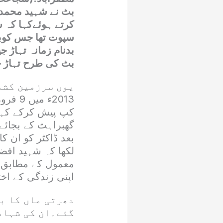
بٹ نے شہید محمد 
کرتے ہوئےکہا کہ 
سپوت تھا جس کوبھ
بدنام زمانہ تہاڑ 
بٹ کی طرح تہاڑ جی
یوں سرزمین کشم
2013ء
کپ پیش کرکے کہا 
گھبراہٹ کے بجائے
بعد ڈاکٹر کو ان کا
لکھا کہ شہید افض
معمول کے مطابق ت
اپنی زندگی کے اخت
دھرتی ماں کا ب
گئے۔ان کی شہاد