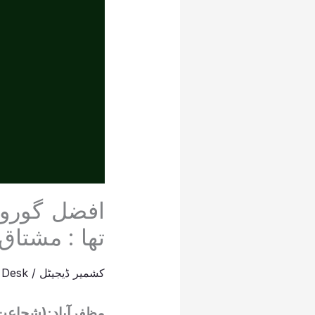
افضل گورو
تھا : مشتاق
کشمیر ڈیجیٹل
/
 Desk
مظفرآباد:(شجاعت