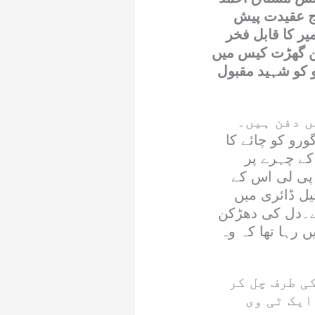
ج عقیدت پیش
ر کا قابل فخر
من گھڑت کیس میں
 کو شہید مقبول
ں دفن ہیں۔
ورو کو چائے کا
کے چہرے پر
 پی لی اس کے
جیل ڈائری میں
ھے۔دل کی دھڑکن
رہا تھا کہ وہ
ی طرف چل کر
ایک ٹی وی