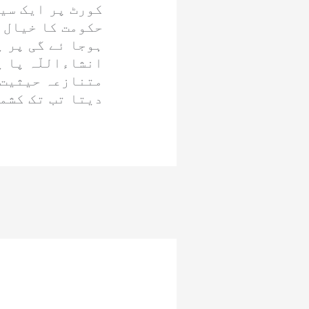
کورٹ پر ایک سی
حکومت کا خیال ت
ہوجا ئے گی پر ی
انشاءاللّہ پا ی
متنازعہ حیثیت 
دیتا تب تک کشمی