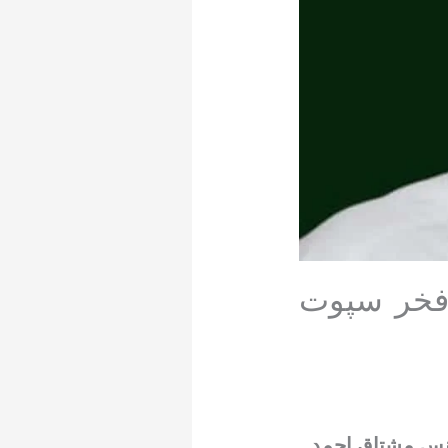
فخر سپوت
نس مشتاق احمد