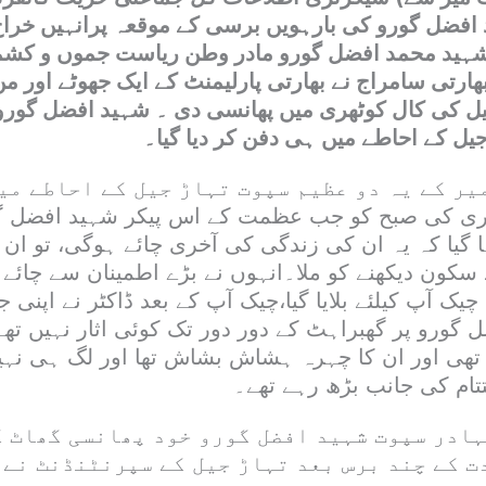
افضل گورو کی بارہویں برسی کے موقعہ پرانہیں خرا
شہید محمد افضل گورو مادر وطن ریاست جموں و کشمی
ارتی سامراج نے بھارتی پارلیمنٹ کے ایک جھوٹے اور 
جیل کی کال کوٹھری میں پھانسی دی ۔ شہید افضل گورو
ل کے احاطے میں ہی دفن کر دیا گیا۔
یر کے یہ دو عظیم سپوت تہاڑ جیل کے احاطے می
 میں 9 فروری کی صبح کو جب عظمت کے اس پیکر شہید افضل گ
گیا کہ یہ ان کی زندگی کی آخری چائے ہوگی، تو ان 
 سکون دیکھنے کو ملا۔انہوں نے بڑے اطمینان سے چائے
 چیک آپ کیلئے بلایا گیا،چیک آپ کے بعد ڈاکٹر نے اپنی 
ل گورو پر گھبراہٹ کے دور دور تک کوئی اثار نہیں ت
ھی اور ان کا چہرہ ہشاش بشاش تھا اور لگ ہی نہیں 
تام کی جانب بڑھ رہے تھے۔
ہادر سپوت شہید افضل گورو خود پھانسی گھاٹ ک
ت کے چند برس بعد تہاڑ جیل کے سپرنٹنڈنٹ نے 