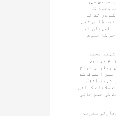
ی سروس میں
باوجود کہ
ے دن تک نہ
فیت طاری تھی
 اطمینان اور
جس کا ثبوت
شہید محمد
ام میں جب
 بھارتی عوام
 میں انصاف کے
 شہید افضل
ت ملاقات کرائی
 کی جسدِ خاکی
ھارتی سپریم