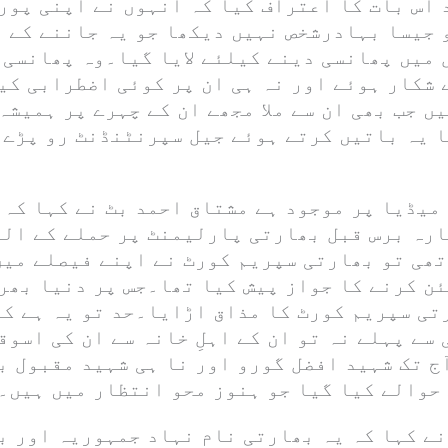
 اس بات کا اعتراف کیا کہ انہوں نے اپنی پور
 جیسا بہادرشخص نہیں دیکھا جو یہ جاننے کے 
میں پھانسی دینے کیلئے لایا گیا۔وہ پھانسی ک
 شکار ہوئے اور نہ ہی ان پر کوئی اضطرابی کی
ں جب بھی ان سے ملا مجھے ان کے چہرے پر ہمیشہ
ا یہ باتیں کرتے ہوئے جیل سپرنٹنڈنٹ رو پڑے 
 میڈیا پر موجود ہے مشتاق احمد بٹ نے کہا کہ 
ارہ برس قبل بھارتی پارلیمنٹ پر حملے کے الز
تھی تو بھارتی سپریم کورٹ نے اپنے فیصلے میں
ئن کرنے کا جواز پیش کیا تھا۔جس پر دنیا بھر
تی سپریم کورٹ کا مذاق اڑایا۔حد تو یہ ہے کہ
سے پہلے نہ تو ان کے اہلِ خانہ سے ان کی اسوق
ٓج تک شہید افضل گورو اور نا ہی شہید مقبول بٹ
 حوالے کیا گیا جو ہنوز محو انتظار میں ہیں۔
نے کہا کہ یہ بھارتی نام نہاد جمہوریہ اور ب