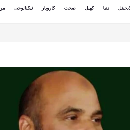
یجیٹل
دنیا
کھیل
صحت
کاروبار
ٹیکنالوجی
مو