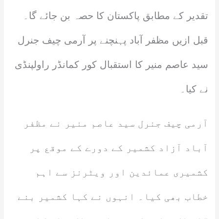
تقدیر کے مطابق پاکستان کا حصہ بن جائے گا۔
قبل ازیں مظفر آباد پہنچنے پر آرمی چیف جنرل
سید عاصم منیر کا استقبال کور کمانڈر راولپنڈی
نے کیا۔
آرمی چیف جنرل سید عاصم منیر نے مظفر
آباد آزاد کشمیر کے دورے کے موقع پر
کشمیری عمائدین اور ویٹرنز سے اہم
خطاب بھی کیا۔ انہوں نے کہا کشمیر بنے