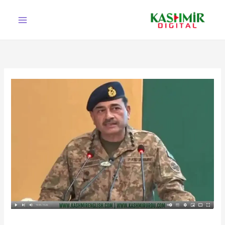
Ski
t
conten