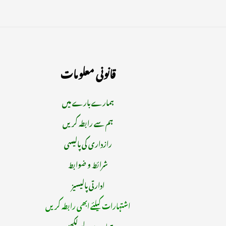
قانونی معلومات
ہمارے بارے میں
ہم سے رابطہ کریں
رازداری کی پالیسی
شرائط و ضوابط
ادارتی پالیسیز
اشتہارات کیلئے ابھی رابطہ کریں
ہمارے لیے لکھیں