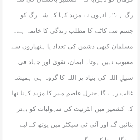
رگ ہے‘‘۔ انہوں نے مزید کہا کہ شہ رگ کو
جسم سے کاٹنے کا مطلب زندگی کا خاتمہ ہے۔
مسلمان کبھی دشمن کی تعداد یا ہتھیاروں سے
معیوب نہیں ہوتا۔ ایمان، تقویٰ اور جہاد فی
سبیلِ اللہ کی بنیاد پر اللہ کا گروہ ہی ہمیشہ
غالب رہے گا۔جنرل عاصم منیر کا مزید کہنا تھا
کہ کشمیر میں انٹرنیٹ کی سہولیات کو بہتر
بنائیں گے اور آئی ٹی سیکٹر میں یوتھ کے لیے