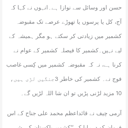
حسن اور وسائل سے نوازا ہے۔انہوں نے کہا کہ
آج، کل یا پرسوں یا تھوڑے عرصے تک مقبوضہ
کشمیر میں زیادتی کر سکتے ہو مگر ہمیشہ کے
لیے نہیں۔کشمیر کا فیصلہ کشمیر کے عوام نے
کرنا ہے، نہ کہ مقبوضہ کشمیر میں کِسی غاصب
فوج نے۔ کشمیر کی خاطر 3جنگیں لڑی ہیں،
10 مزید لڑنی پڑیں تو ان شا اللہ لڑیں گے۔
آرمی چیف نے قائداعظم محمد علی جناح کے اس
فرمان کو دہرایا کہ ’’کشمیر پاکستان کی شہ