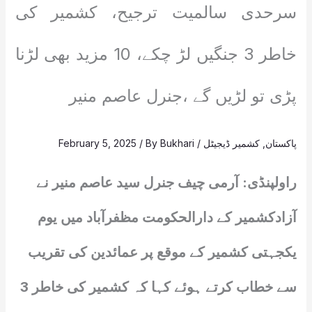
سرحدی سالمیت ترجیح، کشمیر کی
خاطر 3 جنگیں لڑ چکے، 10 مزید بھی لڑنا
پڑی تو لڑیں گے ،جنرل عاصم منیر
پاکستان
,
کشمیر ڈیجیٹل
/
Bukhari
/ By
February 5, 2025
راولپنڈی: آرمی چیف جنرل سید عاصم منیر نے
آزادکشمیر کے دارالحکومت مظفرآباد میں یوم
یکجہتی کشمیر کے موقع پر عمائدین کی تقریب
سے خطاب کرتے ہوئے کہا کہ کشمیر کی خاطر 3