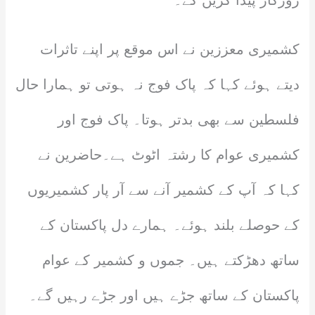
روزگار پیدا کریں گے۔
کشمیری معززین نے اس موقع پر اپنے تاثرات
دیتے ہوئے کہا کہ پاک فوج نہ ہوتی تو ہمارا حال
فلسطین سے بھی بدتر ہوتا۔ پاک فوج اور
کشمیری عوام کا رشتہ اٹوٹ ہے۔حاضرین نے
کہا کہ آپ کے کشمیر آنے سے آر پار کشمیریوں
کے حوصلے بلند ہوئے۔ ہمارے دل پاکستان کے
ساتھ دھڑکتے ہیں۔ جموں و کشمیر کے عوام
پاکستان کے ساتھ جڑے ہیں اور جڑے رہیں گے۔