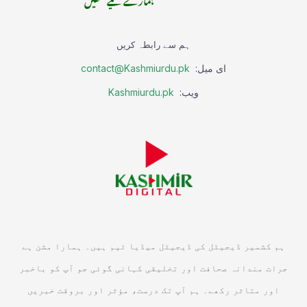
ہم سے رابطہ کریں
ای میل:
contact@Kashmiurdu.pk
ویب:
Kashmiurdu.pk
ہم کشمیر ڈیجیٹل کی ڈیجیٹل میڈیا ٹیم ہیں۔ ہمارا مشن ہے
جرات مندانہ صحافت اور تخلیقی کہانی گوئی جو آپ کو باخبر
اور متاثر رکھے۔ ہم آپ تک درست، مؤثر اور بروقت خبریں