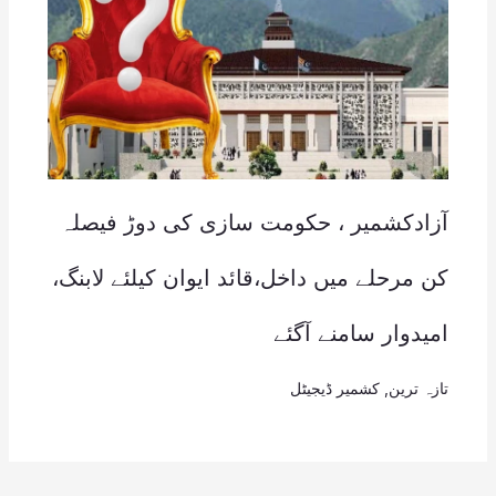
آزادکشمیر ، حکومت سازی کی دوڑ فیصلہ
کن مرحلے میں داخل،قائد ایوان کیلئے لابنگ،
امیدوار سامنے آگئے
تازہ ترین
,
کشمیر ڈیجیٹل