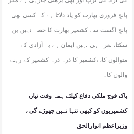
کی آزاد کی تڑپ اور بھی بڑھتی جارہی ہے مگر
پانچ فروری بھارت کو یاد دلاتا ہے کہ کسی بھی
پانچ اگست سے کشمیر بھارت کا حصہ نہیں بن
سکتا، نعرہ ہی نہیں ایمان ہے یہ آزادی کے
متوالوں کا، ،کشمیر کا ذرہ ذرہ کشمیر کے رہنے
والوں کا۔
پاک فوج ملکی دفاع کیلئے ہمہ وقت تیار،
کشمیریوں کو کبھی تنہا نہیں چھوڑے گی ،
وزیراعظم انوارالحق