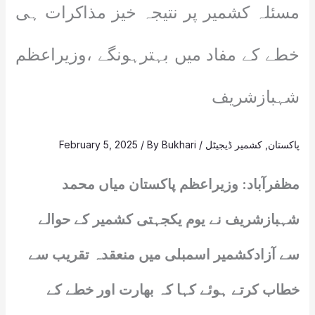
مسئلہ کشمیر پر نتیجہ خیز مذاکرات ہی
خطے کے مفاد میں بہترہونگے ،وزیراعظم
شہبازشریف
پاکستان
,
کشمیر ڈیجیٹل
/
Bukhari
/ By
February 5, 2025
مظفرآباد: وزیراعظم پاکستان میاں محمد
شہبازشریف نے یوم یکجہتی کشمیر کے حوالے
سے آزادکشمیر اسمبلی میں منعقدہ تقریب سے
خطاب کرتے ہوئے کہا کہ بھارت اور خطے کے