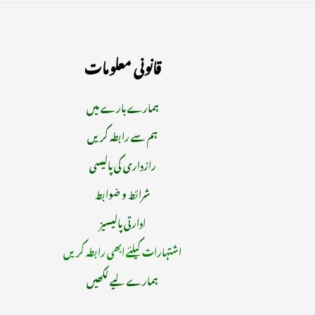
قانونی معلومات
ہمارے بارے میں
ہم سے رابطہ کریں
رازداری کی پالیسی
شرائط و ضوابط
ادارتی پالیسیز
اشتہارات کیلئے ابھی رابطہ کریں
ہمارے لیے لکھیں