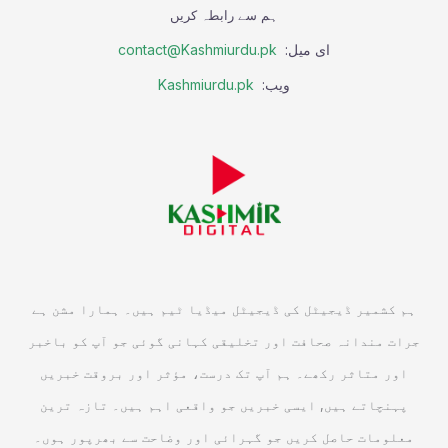
ہم سے رابطہ کریں
ای میل:
contact@Kashmiurdu.pk
ویب:
Kashmiurdu.pk
ہم کشمیر ڈیجیٹل کی ڈیجیٹل میڈیا ٹیم ہیں۔ ہمارا مشن ہے
جرات مندانہ صحافت اور تخلیقی کہانی گوئی جو آپ کو باخبر
اور متاثر رکھے۔ ہم آپ تک درست، مؤثر اور بروقت خبریں
پہنچاتے ہیں, ایسی خبریں جو واقعی اہم ہیں۔ تازہ ترین
معلومات حاصل کریں جو گہرائی اور وضاحت سے بھرپور ہوں۔