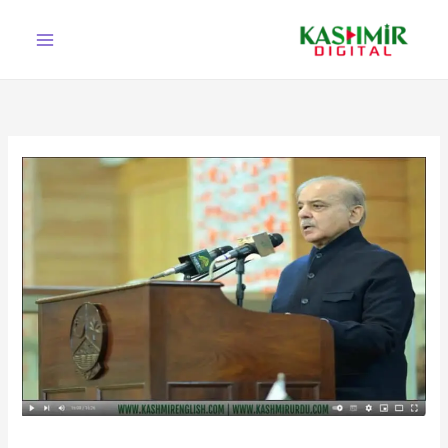
Ski
t
conten