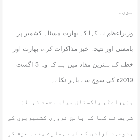
ہوں۔
وزیراعظم نے کہا کہ بھارت مسئلہ کشمیر پر
بامعنی اور نتیجہ خیز مذاکرات کرے، بھارت اور
خطے کے بہترین مفاد میں ہے کہ وہ 5 اگست
2019ء کی سوچ سے باہر نکلے۔
وزیراعظم پاکستان میاں محمد شہباز
شریف نے کہا کہ پانچ فروری کشمیریوں کی
جدوجہد آزادی کے لیے ہمارے پختہ عزم کی