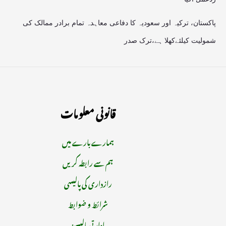
پاکستان، ترکیہ اور سعودیہ کا دفاعی معاہدہ تمام برادر ممالک کی
شمولیت کیلئےکھلا ہے،ترک صدر
قانونی معلومات
ہمارے بارے میں
ہم سے رابطہ کریں
رازداری کی پالیسی
شرائط و ضوابط
ادارتی پالیسیز