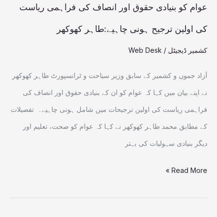
ریاست
عوام کو بنیادی حقوق اور انصاف کی فراہمی ریاست
کی
کی اولین ترجیح ہونی چاہیے:طاہر کھوکھر
اولین
کشمیر ڈیجیٹل
/
Web Desk
ترجیح
ہونی
آزاد جموں و کشمیر کے سابق وزیر سیاحت و ٹرانسپورٹ طاہر کھوکھر
چاہیے:طاہر
نے اپنے بیان میں کہا کہ عوام کو ان کے بنیادی حقوق اور انصاف کی
کھوکھر
فراہمی ریاست کی اولین ترجیحات میں شامل ہونی چاہیے۔ تفصیلات
کے مطابق محمد طاہر کھوکھر نے کہا کہ عوام کو صحت، تعلیم اور
دیگر بنیادی سہولیات کی بہتر
Read More »