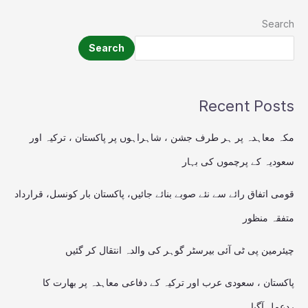
Search
Search
Recent Posts
مکہ معاہدہ پر ہر طرف جشن ، شاہراہوں پر پاکستان ، ترکیہ اور
سعودیہ کے پرچموں کی بہار
قومی اتفاق رائے سے نئے صوبے بنائے جائیں، پاکستان بار کونسل، قرارداد
متفقہ منظور
چیئرمین پی ٹی آئی بیرسٹر گوہر کی والدہ انتقال کر گئیں
پاکستان ، سعودی عرب اور ترکیہ کے دفاعی معاہدہ پر بھارت کا
ردعمل آگیا