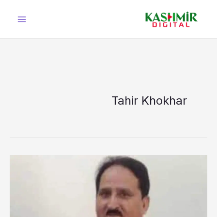
Ski
t
conten
Tahir Khokhar
ریاستی
حکومت
کشمیری
مہاجرین