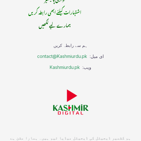
اشتہارات کیلئے ابھی رابطہ کریں
ہمارے لیے لکھیں
ہم سے رابطہ کریں
ای میل:
contact@Kashmiurdu.pk
ویب:
Kashmiurdu.pk
ہم کشمیر ڈیجیٹل کی ڈیجیٹل میڈیا ٹیم ہیں۔ ہمارا مشن ہے