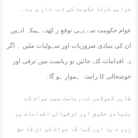
فراہم کرنا حکومت کی ذمہ دار ی ہے ۔
عوام حکومت سے یہی توقع ر کھتے ہیںکہ انہیں
ان کی بنیادی ضروریات اور سہولیات ملیں ۔ اگر
یہ اقدامات کئے جائیں تو ریاست میں ترقی اور
خوشحالی کا راستہ ہموار ہو گا۔
طاہر کھوکھر نے ریاست میں عوام کے
بنیادی حقوق اور ترقیاتی اقدامات پر
زور د یا اور کہا کہ عوام کو ان کا حق