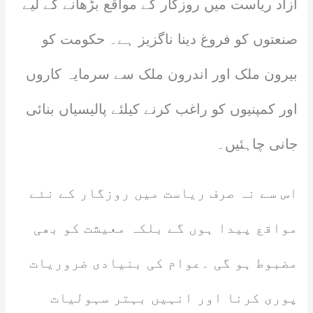
آزاد ریاست میں روزگار کے مواقع بڑھانے کے لیے
صنعتوں کو فروغ دینا ناگزیز ہے۔ حکومت کو
بیرون ملک اور اندرون ملک سے سرمایہ کاروں
اور کمپنیوں کو راغب کرنے کیلئے پالیسیاں بنائی
جانی چاہئیں۔
اس سے نہ صرف ریاست میں روزگار کے نئے
مواقع پیدا ہوں گے بلکہ معیشت کو بھی
مضبوط ہو گی ۔عوام کی بنیادی ضروریات
پوری کرنا اور انہیں بہتر سہولیات