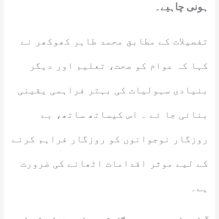
ہونی چاہیے۔
تفصیلات کے مطابق محمد طاہر کھوکھر نے
کہا کہ عوام کو صحت، تعلیم اور دیگر
بنیادی سہولیات کی بہتر فراہمی یقینی
بنائی جا ئے ۔ اس کیساتھ ساتھ، بے
روزگار نوجوانوں کو روزگار فراہم کرنے
کے لیے موثر اقدامات اٹھانے کی ضرورت
ہے۔