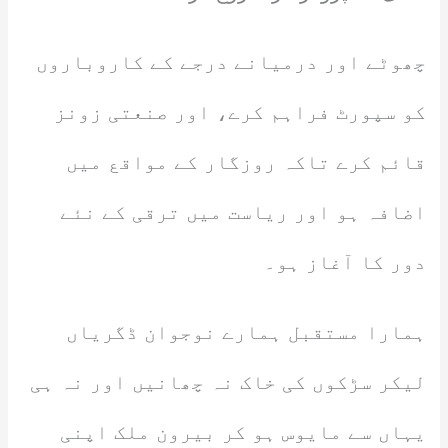
چھوٹے اور درمیانے درجے کے کاروباروں
کو سپورٹ فراہم کرے، اور صنعتی زونز
قائم کرے تاکہ روزگار کے مواقع میں
اضافہ ہو اور ریاست میں ترقی کے نئے
دور کا آغاز ہو۔
ہمارا مستقبل ہمارے نوجوان ڈگریاں
لیکر سڑکوں کی خاک نہ چھانیں اور نہ ہی
یہاں سے مایوس ہو کر بیرون ملک اپنی