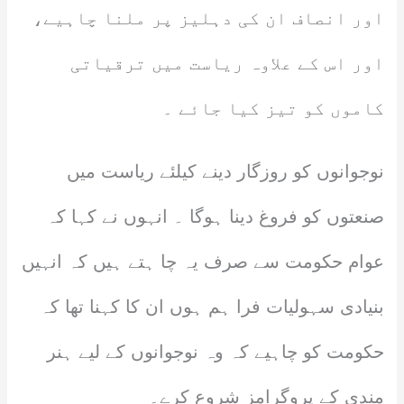
اور انصاف ان کی دہلیز پر ملنا چاہیے،
اور اس کے علاوہ ریاست میں ترقیاتی
کاموں کو تیز کیا جائے ۔
نوجوانوں کو روزگار دینے کیلئے ریاست میں
صنعتوں کو فروغ دینا ہوگا ۔ انہوں نے کہا کہ
عوام حکومت سے صرف یہ چا ہتے ہیں کہ انہیں
بنیادی سہولیات فرا ہم ہوں ان کا کہنا تھا کہ
حکومت کو چاہیے کہ وہ نوجوانوں کے لیے ہنر
مندی کے پروگرامز شروع کرے۔