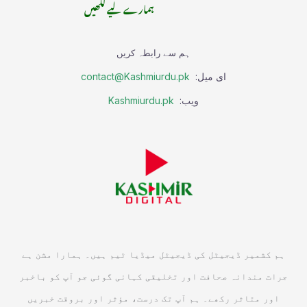
ہمارے لیے لکھیں
ہم سے رابطہ کریں
ای میل:
contact@Kashmiurdu.pk
ویب:
Kashmiurdu.pk
ہم کشمیر ڈیجیٹل کی ڈیجیٹل میڈیا ٹیم ہیں۔ ہمارا مشن ہے
جرات مندانہ صحافت اور تخلیقی کہانی گوئی جو آپ کو باخبر
اور متاثر رکھے۔ ہم آپ تک درست، مؤثر اور بروقت خبریں