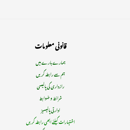
قانونی معلومات
ہمارے بارے میں
ہم سے رابطہ کریں
رازداری کی پالیسی
شرائط و ضوابط
ادارتی پالیسیز
اشتہارات کیلئے ابھی رابطہ کریں