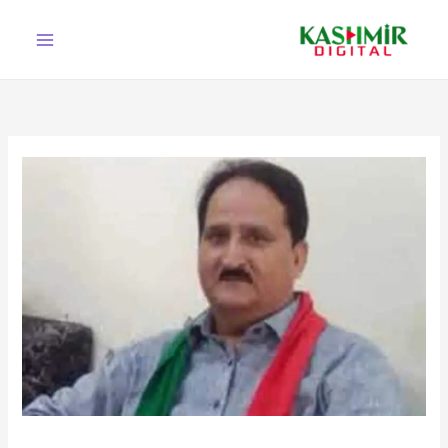
Ski
t
conten