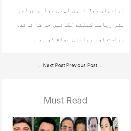
توانیاں صرف کریں اپنی توانیاں اور
ہنر ریاست کیلئے لگائیں جس کا فائدہ
ریاست اور ریاستی عوام کو ہو ۔
→
Next Post
Previous Post
←
Must Read