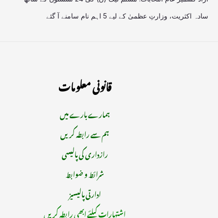
سادہ اکثریت، وزارتِ عظمیٰ کے لیے 5 اہم نام سامنے آ گئے
قانونی معلومات
ہمارے بارے میں
ہم سے رابطہ کریں
رازداری کی پالیسی
شرائط و ضوابط
ادارتی پالیسیز
اشتہارات کیلئے ابھی رابطہ کریں