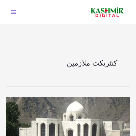
Ski
t
conten
کنٹریکٹ ملازمین
ایڈہاک
ایکٹ
معطل:
سپریم