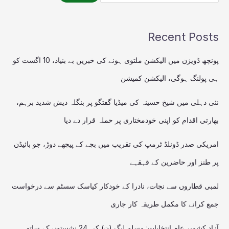
Recent Posts
پونچھ ڈویژن میں الیکشن ملتوی ہونے کی خبریں بے بنیاد، 10 اگست کو
ہی پولنگ ہوگی، الیکشن کمیشن
نئی دہلی میں شیخ حسینہ کی میڈیا گفتگو پر بنگلہ دیش شدید برہم،
بھارتی اقدام کو اپنی خودمختاری پر حملہ قرار دے دیا
امریکی صدر ڈونلڈ ٹرمپ کی تقریب میں بچے کے پیچھے دوڑ، جو بائیڈن
پر طنز اور حاضرین کے قہقہے
لمبی قطاروں سے نجات، نادرا کے خودکار کیاسک سسٹم سے درخواست
جمع کرانے کا مکمل طریقہ کار جاری
آزاد کشمیر عام انتخابات: مسلم لیگ (ن) کی 24 نشستوں کے ساتھ