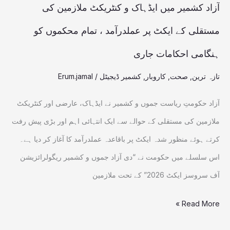
مستقلی
آزاد کشمیر میں ایڈہاک و کنٹریکٹ ملازمین کی
کے
مستقلی کے ایکٹ پر عملدرآمد ، تمام محکموں کو
ایکٹ
ہنگامی احکامات جاری
پر
عملدرآمد
تازہ ترین
,
صحت
,
کاروبار
,
کشمیر ڈیجیٹل
/
Erum.jamal
،
آزاد حکومتِ ریاست جموں و کشمیر نے ایڈہاک، عارضی اور کنٹریکٹ
تمام
ملازمین کی مستقلی کے حوالے سے ایک انتہائی اہم اور بڑی پیش رفت
محکموں
کرتے ہوئے منظور شدہ ایکٹ پر باقاعدہ عملدرآمد کا آغاز کر دیا ہے۔
کو
اس سلسلے میں حکومت نے “دی آزاد جموں و کشمیر ریگولرائزیشن
ہنگامی
آف سروسز ایکٹ 2026” کے تحت ملازمین
احکامات
جاری
Read More »