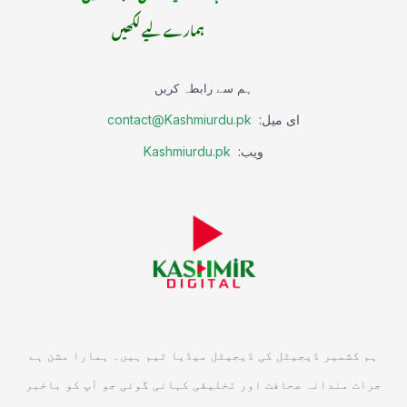
ہمارے لیے لکھیں
ہم سے رابطہ کریں
ای میل:
contact@Kashmiurdu.pk
ویب:
Kashmiurdu.pk
ہم کشمیر ڈیجیٹل کی ڈیجیٹل میڈیا ٹیم ہیں۔ ہمارا مشن ہے
جرات مندانہ صحافت اور تخلیقی کہانی گوئی جو آپ کو باخبر