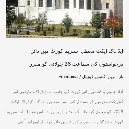
کورٹ
میں
دائر
درخواستوں
کی
ایڈہاک ایکٹ معطل: سپریم کورٹ میں دائر
سماعت
درخواستوں کی سماعت 28 جولائی کو مقرر
28
تازہ ترین
,
کشمیر ڈیجیٹل
/
Erum.jamal
جولائی
کو
آزاد جموں و کشمیر ہائی کورٹ کی جانب سے ایڈہاک، عارضی اور
مقرر
کنٹریکٹ ملازمین کو مستقل کرنے سے متعلق بنائے گئے ‘ایڈہاک ایکٹ
2026’ کو معطل کیے جانے کے بعد یہ اہم اور حساس معاملہ اب سپریم
کورٹ پہنچ گیا ہے۔ سپریم کورٹ میں دائر کردہ اپیلوں اور آئینی