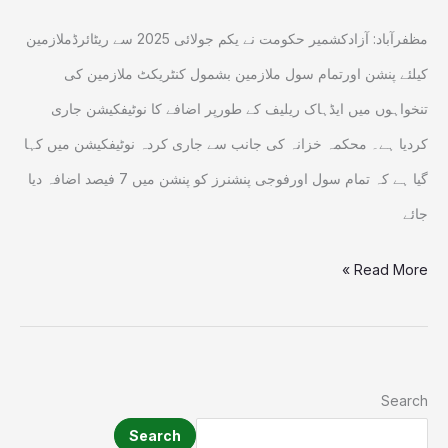
مظفرآباد: آزادکشمیر حکومت نے یکم جولائی 2025 سے ریٹائرڈملازمین
کیلئے پنشن اورتمام سول ملازمین بشمول کنٹریکٹ ملازمین کی
تنخواہوں میں ایڈہاک ریلیف کے طورپر اضافے کا نوٹیفکیشن جاری
کردیا ہے۔ محکمہ خزانہ کی جانب سے جاری کردہ نوٹیفکیشن میں کہا
گیا ہے کہ تمام سول اورفوجی پنشنرز کو پنشن میں 7 فیصد اضافہ دیا
جائے
Read More »
Search
Search