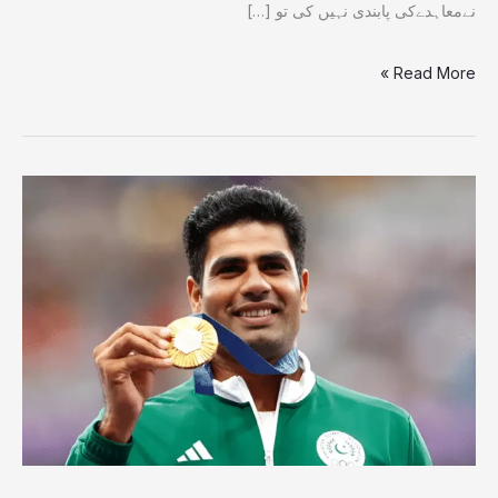
نےمعاہدےکی پابندی نہیں کی تو […]
Read More »
قوم
سے
وعدہ
ہے
محنت
کر
کے
کم