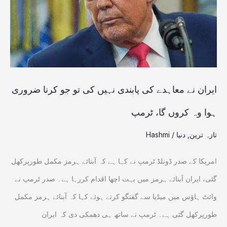
پابندی
نہیں
کی
تو
جو
ایران نے معاہدے کی پابندی نہیں کی تو جو کرنا ضروری
کرنا
ہوا وہ کروں گا، ٹرمپ
ضروری
تازہ ترین
,
دنیا
/
Hashmi
ہوا
وہ
امریکا کے صدر ڈونلڈ ٹرمپ نے کہا ہے کہ آبنائے ہرمز مکمل طورپرکھل
کروں
گئی، ایران آبنائے ہرمز میں بہت اچھا اقدام کررہا ہے۔ صدر ٹرمپ نے
گا،
وائٹ ہاؤس میں میڈیا سے گفتگو کرتے ہوئے کہا کہ آبنائے ہرمز مکمل
ٹرمپ
طورپرکھل گئی ہے۔ ٹرمپ نے ساتھ ہی دھمکی دی کہ ایران