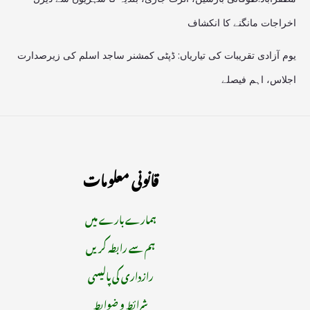
اخراجات مانگنے کا انکشاف
یوم آزادی تقریبات کی تیاریاں: ڈپٹی کمشنر ساجد اسلم کی زیرصدارت
اجلاس، اہم فیصلے
قانونی معلومات
ہمارے بارے میں
ہم سے رابطہ کریں
رازداری کی پالیسی
شرائط و ضوابط