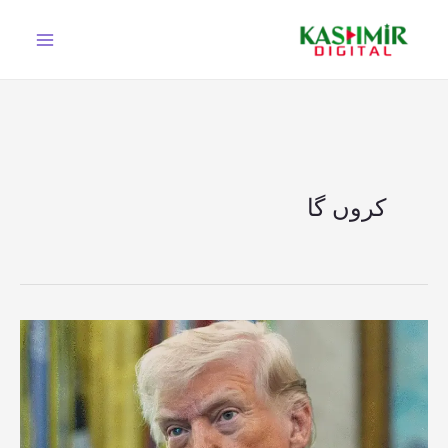
Ski
t
conten
کروں گا
ایران
نے
معاہدے
کی