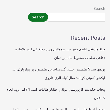
Search
Search
Recent Posts
فیلڈ مارشل عاصم منیر سے صومالین وزیر دفاع کی اہم ملاقات،
دفاعی تعلقات مضبوط بنانے پر اتفاق
پونچھ سے 5 نشستیں جیتیں گے،مہاجرین نشستوں پر پیپلزپارٹی نے
ایکشن کمیٹی کو استعمال کیا،طارق فاروق
پنجاب حکومت کا پوزیشن ہولڈرز طلباو طالبات کیلئے 1 لاکھ روپے انعام
کا اعلان
مظفرآباد:طوفانی بارشیں، الرٹ جاری، بلدیہ کا شہریوں سے ڈیزل