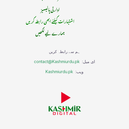
ادارتی پالیسیز
اشتہارات کیلئے ابھی رابطہ کریں
ہمارے لیے لکھیں
ہم سے رابطہ کریں
ای میل:
contact@Kashmiurdu.pk
ویب:
Kashmiurdu.pk