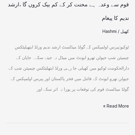
بیک
قوم سے وعدہ ہے محنت کر کے کم بیک کروں گا ،ارشد
کروں
ندیم کا پیغام
گا
کھیل
/
Hashmi
،ارشد
ندیم
ٹوکیو:پیرس اولمپکس کے گولڈ میڈلسٹ ارشد ندیم ورلڈ ایتھیلیٹکس
کا
چیمپئن شپ جیولن تھرو ایونٹ میں میڈل نہ جیتے سکے۔ جاپان کے
پیغام
دارالحکومت ٹوکیو میں کھیلی جا رہی ورلڈ ایتھلیٹکس چیمپئن شپ کے
جیولن تھرو ایونٹ کے فائنل میں فخر پاکستان اور پیرس اولمپکس کے
گولڈ میڈلسٹ قوم کی توقعات پر پورا نہ اتر سکے اور
Read More »