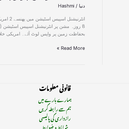
دنیا
/
Hashmi
بحفاظت زمین پر واپس لوٹ آئے۔ امریکی خلا بازبُچ وِ
Read More »
قانونی معلومات
ہمارے بارے میں
ہم سے رابطہ کریں
رازداری کی پالیسی
شرائط و ضوابط