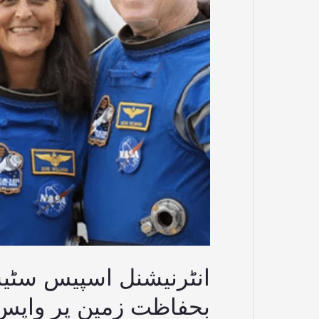
پھنسے
2
خلا
باز
بحفاظت
زمین
پر
واپس
آگئے
بحفاظت زمین پر واپس ا