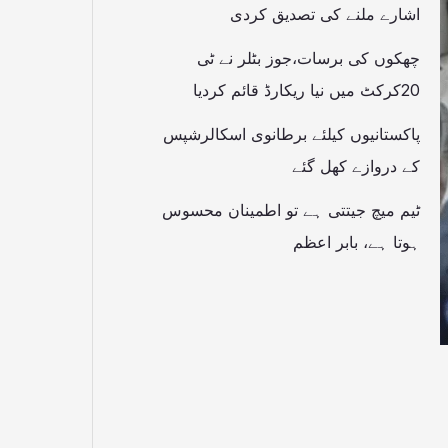
اشارے ملنے کی تصدیق کردی
چھکوں کی برسات،جوز بٹلر نے ٹی
20کرکٹ میں نیا ریکارڈ قائم کردیا
پاکستانیوں کیلئے برطانوی اسکالرشپس
کے دروازے کھل گئے
ٹیم میچ جیتتی ہے تو اطمینان محسوس
ہوتا ہے، بابر اعظم