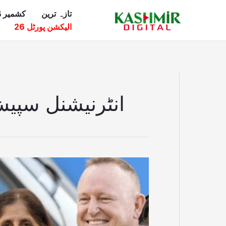
Ski
تازہ ترین
کشمیر ڈ
t
الیکشن پورٹل 26
conten
انٹرنیشنل سپ
انٹرنیشنل
اسپیس
سٹیشن
میں9ماہ
سے