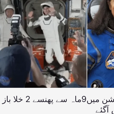
انٹرنیشنل اسپیس سٹیشن میں9ماہ سے پھنسے 2 خلا باز
ٓگئے