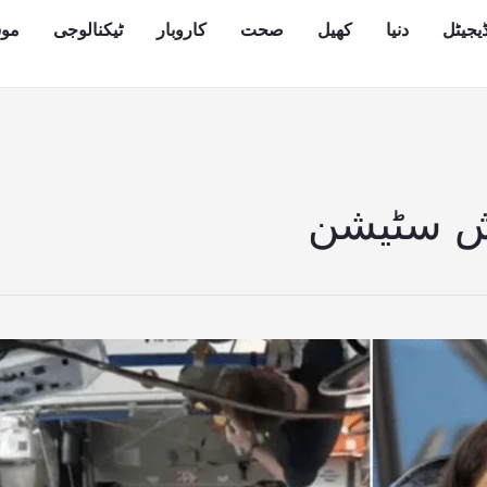
یجیٹل
دنیا
کھیل
صحت
کاروبار
ٹیکنالوجی
مو
یش سٹیشن