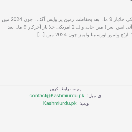
انٹرنیشنل اسپیس اسٹیشن میں پھنسے 2 امریکی خلاباز 9 ماہ بعد بحفاظت زمین پر واپس آگئے۔ جون 2024 میں
8 روزہ مشن پر انٹرنیشنل اسپیس اسٹیشن (آئی ایس ایس) میں جانے والے 2 امریکی خلا باز آخرکار 9 ماہ بعد
لمور اورسنیتا ولیمز جون 2024 میں […]
ہم سے رابطہ کریں
ای میل:
contact@Kashmiurdu.pk
ویب:
Kashmiurdu.pk