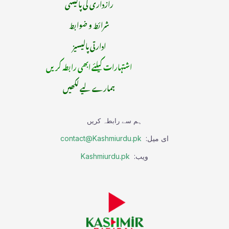
رازداری کی پالیسی
شرائط و ضوابط
ادارتی پالیسیز
اشتہارات کیلئے ابھی رابطہ کریں
ہمارے لیے لکھیں
ہم سے رابطہ کریں
ای میل:
contact@Kashmiurdu.pk
ویب:
Kashmiurdu.pk