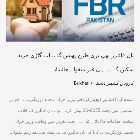
طرح
پھنس
گئے،
اب
گاڑی
نان فائلرز بھی بری طرح پھنس گئے، اب گاڑی خرید
خرید
سکیں گے نہ ہی غیر منقولہ جائیداد
سکیں
کاروبار
,
کشمیر ڈیجیٹل
/
Bukhari
گے
نہ
اسلام آباد(کشمیر ڈیجیٹل)وفاقی وزیر خزانہ محمد اورنگزیب نے قومی
ہی
اسمبلی میں بجٹ 2025-26 پیش کرتے ہوئے نان فائلرز کے خلاف
غیر
سخت اقدامات کا اعلان کیا ہے۔ بجٹ تقریر میں وفاقی وزیر خزانہ
منقولہ
محمد اورنگزیب نے کہا کہ نان فائلرز کے لیے بینک سے نقد رقم نکلوانے