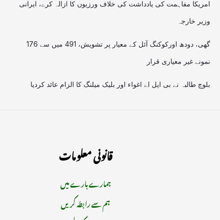
امریکا مفاہمت کی یادداشت کی خلاف ورزیوں کا ازالہ کرے، ایرانی
وزیر خارجہ
گھی، دودھ اورکوکنگ آئل کے معیار پر تشویش، 491 میں سے 176
نمونے غیر معیاری قرار
بلوچ طالبہ نے بی ایل اے اغواء اور بلیک میلنگ کا الزام عائد کردیا
قانونی معلومات
ہمارے بارے میں
ہم سے رابطہ کریں