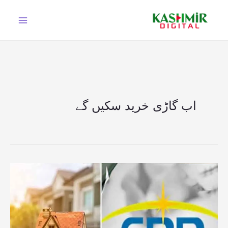
Ski
t
conten
اب گاڑی خرید سکیں گے
نان
فائلرز
بھی
بری