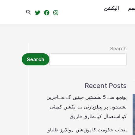
سم
الیکشن
Search
Search
Search
Recent Posts
پونچھ سے 5 نشستیں جیتیں گے،مہاجرین
نشستوں پر پیپلزپارٹی نے ایکشن کمیٹی
کو استعمال کیا،طارق فاروق
پنجاب حکومت کا پوزیشن ہولڈرز طلباو