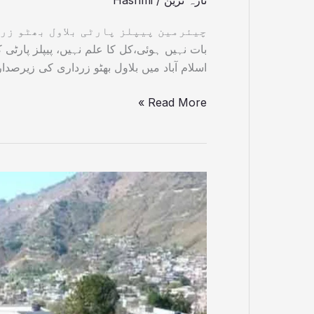
بات نہیں ہوئی،کل کا علم نہیں، پیپلز پارٹی 
اسلام آباد میں بلاول بھٹو زرداری کی زیرصدار
Read More »
تیرہویں
آئینی
ترمیم
کی
اہم
شقیں
ہائیکورٹ
آزادکشمیر