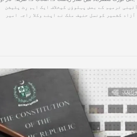
ی تیرہویں آئینی ترمیم کے بعض پہلوؤں کیخلاف ایک اہم رِٹ پٹیشن
آزاد کشمیر کونسل حنیف ملک نے اپنے وکلا راجہ امیر