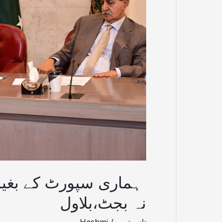
ترمیم
پاس
ہوسکتی
نہ
بجٹ،بلاول
ہماری سپورٹ کے بغیر 
نہ بجٹ،بلاول
تازہ ترین
/
Hashmi