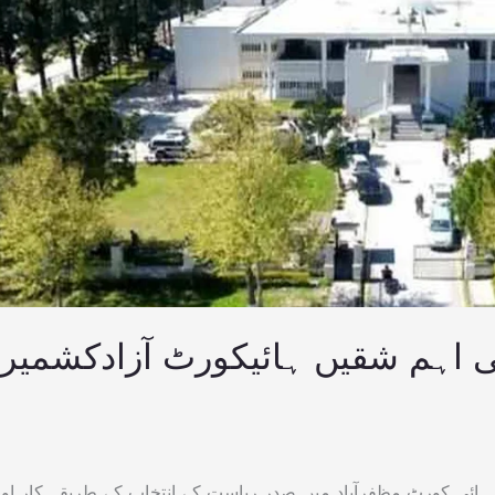
کی اہم شقیں ہائیکورٹ آزادکشمیر
 ہائی کورٹ مظفرآباد میں صدر ریاست کے انتخاب کے طریقہ کار اور