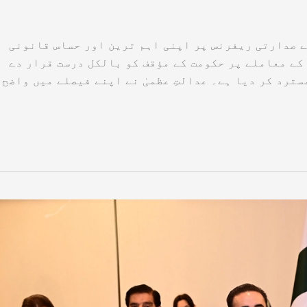
ے صدارتی ریفرنس پر اپنی اہم ترین اور حساس قانونی
کے معاملے پر حکومت کے مؤقف کو بالکل درست قرار دے
سترد کر دیا ہے۔ عدالتِ عظمیٰ نے اپنے فیصلے میں واضح