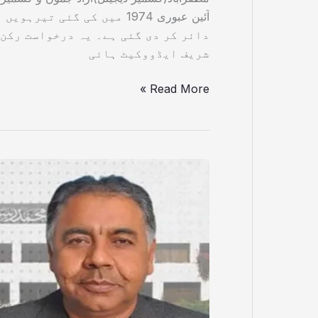
آئین عبوری 1974 میں کی گئ
دائر کر دی گئی ہے۔ یہ درخواست رکن 
شریف ایڈووکیٹ ہائی
Read More »
پی
ٹی
آئی
رہنما
سیف
اللہ
ابڑو
سینیٹرشپ
سے