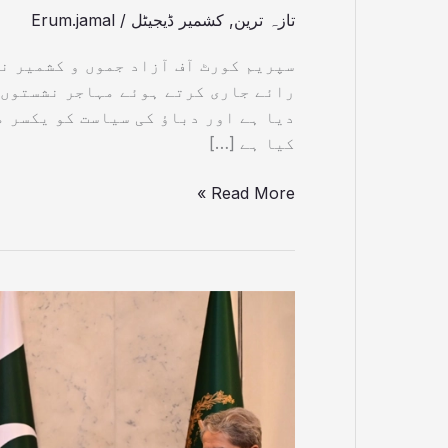
تازہ ترین
,
کشمیر ڈیجیٹل
/
Erum.jamal
سپریم کورٹ آف آزاد جموں و کشمیر ن
رائے جاری کرتے ہوئے مہاجر نشستوں 
دیا ہے اور دباؤ کی سیاست کو یکسر م
کیا ہے […]
Read More »
ہماری
سپورٹ
کے
بغیر
کوئی
آئینی