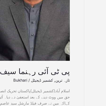
مستعفی
پی ٹی آئی رہنما سیف
تازہ ترین
,
کشمیر ڈیجیٹل
/
Bukhari
حق میں ووٹ دینے کے بعد استعفیٰ دے دیا۔ آ
کہاکہ میں نے صرف فیلڈ مارشل سید عاصم 