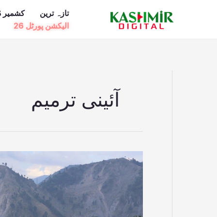
Ski
تازہ ترین
کشمیر ڈ
t
الیکشن پورٹل 26
conten
آئینی ترمیم
مہاجرین
نشستیں:
صدارتی
ریفرنس
پر