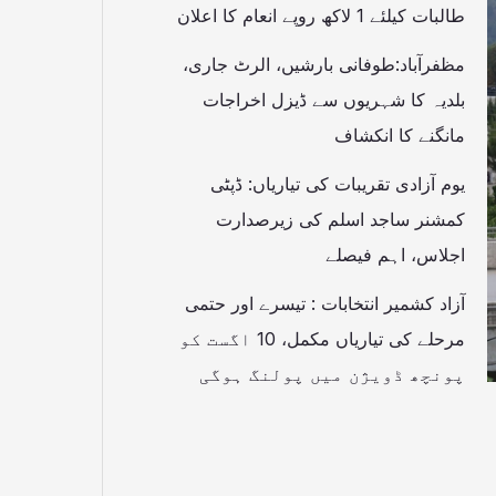
طالبات کیلئے 1 لاکھ روپے انعام کا اعلان
مظفرآباد:طوفانی بارشیں، الرٹ جاری،
بلدیہ کا شہریوں سے ڈیزل اخراجات
مانگنے کا انکشاف
یوم آزادی تقریبات کی تیاریاں: ڈپٹی
کمشنر ساجد اسلم کی زیرصدارت
اجلاس، اہم فیصلے
آزاد کشمیر انتخابات : تیسرے اور حتمی
مرحلے کی تیاریاں مکمل، 10 اگست کو
پونچھ ڈویژن میں پولنگ ہوگی