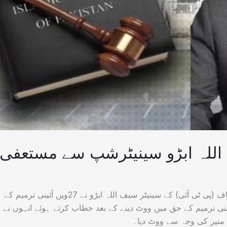
 اللہ ابڑو سینیٹرشپ سے مستعفی
اسلام آباد(کشمیر ڈیجیٹل)پاکستان تحریک انصاف (پی ٹی آئی) کے سینیٹر سیف اللہ ابڑو نے 27ویں آئینی ترمیم کے
ئینی ترمیم کے حق میں ووٹ دینے کے بعد خطاب کرتے ہوئے انہوں نے
منیر کی وجہ سے ووٹ دیا۔