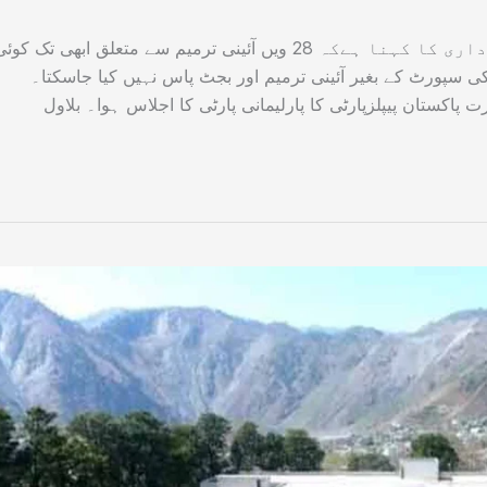
چیئرمین پیپلز پارٹی بلاول بھٹو زرداری کا کہنا ہےکہ 28 ویں آئینی ترمیم سے متعلق ابھی تک کو
کی سپورٹ کے بغیر آئینی ترمیم اور بجٹ پاس نہیں کیا جاسکتا۔
ت پاکستان پیپلزپارٹی کا پارلیمانی پارٹی کا اجلاس ہوا۔ بلاول