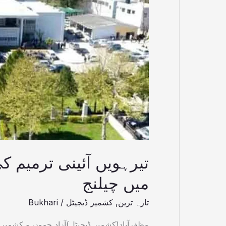
میں
چیلنج
تیرہویں آئینی ترمیم 
میں چیلنج
تازہ ترین
,
کشمیر ڈیجیٹل
/
Bukhari
مظفرآباد(کشمیر ڈیجیٹل)آزاد جموں و کشمیر