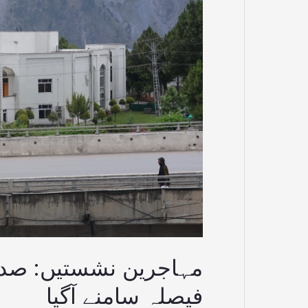
سپریم
کورٹ
کا
فیصلہ
سامنے
آگیا
مہاجرین نشستیں: صدا
فیصلہ سامنے آگیا