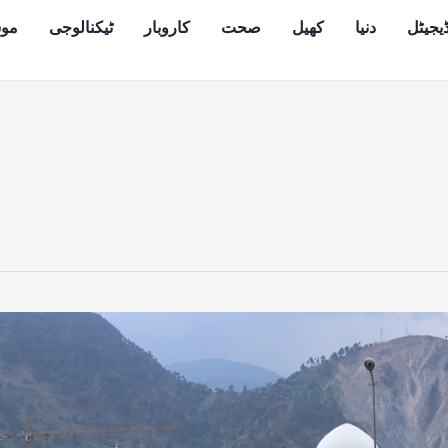
یجیٹل
دنیا
کھیل
صحت
کاروبار
ٹیکنالوجی
مو