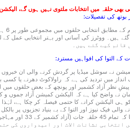
بھی حلقہ میں انتخابات ملتوی نہیں ہوں گے، الیکشن 
 بوتھ کی تفصیلات:
 قائم کیے گئے ہیں۔
ات کے التوا کی افواہیں مسترد:
میشن نے سوشل میڈیا پر گردش کرنے والی ان خبرو
 انداز میں تردید کی ہے کہ راولاکوٹ دھرنے یا کسی 
یشِ نظر آزاد کشمیر اور پونچھ کے بعض حلقوں میں ان
ان نے واضح کیا ہے کہ الیکشن کمیشن آزاد جموں و
 جولائی 2026 کو ہی الیکشن کرانے کا حتمی فیصلہ کر چکا ہے، لہ
نے والی فیک نیوز اور التوا کے بے بنیاد تجزیوں پر بالکل
انہوں نے مزید بتایا کہ تمام 45 
) میں انتخابی نشانات الاٹ اور امیدواروں کی حت