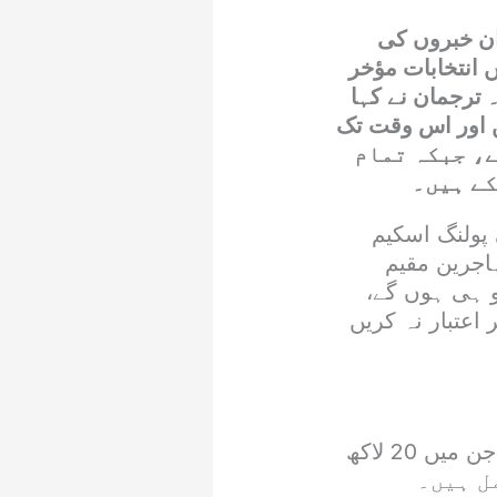
ان خبروں کی
 انتخابات مؤخر
 جائیں گے۔ ترجمان نے کہا
ں اور اس وقت تک
ہے، جبکہ تمام
کے ہیں۔
 انتخابات 2026 کے لیے حتمی پولنگ اسکیم
 کے تمام 33 حلقوں اور مہاجرین مقیم
خابات مقررہ وقت یعنی 27 جولائی کو ہی ہوں گے،
اعتبار نہ کریں
آزاد کشمیر میں کل رجسٹرڈ ووٹرز کی تعداد 38 لاکھ 4 ہزار 368 ہے، جن میں 20 لاکھ