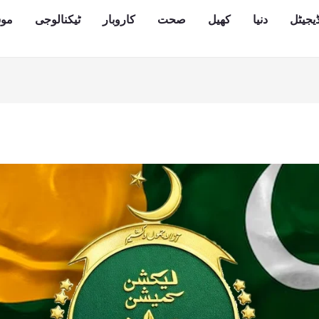
یجیٹل
دنیا
کھیل
صحت
کاروبار
ٹیکنالوجی
مو