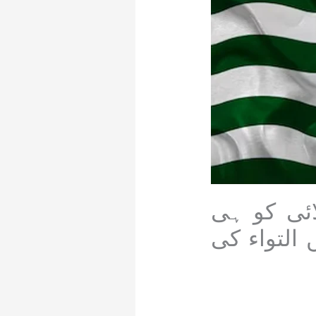
یم جاری، انتخابات 27 جولائی کو ہی
التواء کی