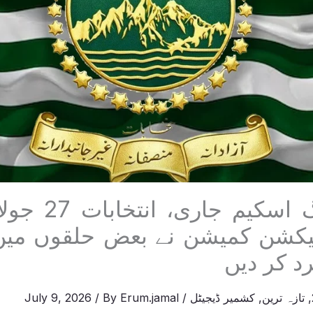
حتمی پولنگ اسک
یکشن کمیشن نے بعض حلقوں میں 
د کر دیں
,
تازہ ترین
,
کشمیر ڈیجیٹل
/
Erum.jamal
/ By
July 9, 2026