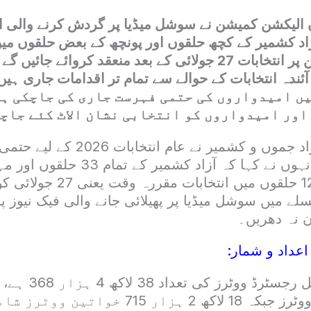
ن الیکشن کمیشن نے سوشل میڈیا پر گردش کرنے والی 
اد کشمیر کے کچھ حلقوں اور پونچھ کے بعض حلقوں میں
کیے جا رہے ہیں جن پر انتخابات 27 جولائی کے بعد منعقد کروائے
آئندہ انتخابات کے حوالے سے تمام تر اقدامات جاری ہی
لقوں میں امیدواروں کی حتمی فہرست جاری کی جاچکی 
اور امیدواروں کو انتخابی نشان الاٹ کئے جاچ
الیکشن کمیشن آزاد جموں و کشمیر نے عام
جاری کردی ہے۔ انہوں نے کہا کہ آزاد کشمیر
پاکستان کے تمام 12 حلقوں میں انت
ے میں سوشل میڈیا پر پھیلائی جانے والی فیک نیوز پر 
ن نہ دھریں۔
عداد و شمار: