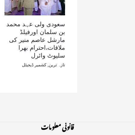
سعودی ولی عہد محمد
بن سلمان اورفیلڈ
مارشل عاصم منیر کی
ملاقات،احترام بھرا
سلیوٹ وائرل
تازہ ترین
,
کشمیر ڈیجیٹل
قانونی معلومات