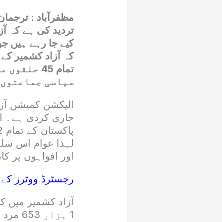
مظفرآباد : ترجما
تردید کی ہے کہ آز
کہ آزاد کشمیر کے 
تمام 45 ح
سیاسی جماعتوں 
لہذا عوام اس سلسل
اور افواہوں پر کا
رجسٹرڈ ووٹرز کے ا
1 ہزار 653 مرد ووٹرز جبکہ 18 لاکھ 2 ہزار 715 خواتین ووٹرز شامل ہیں۔