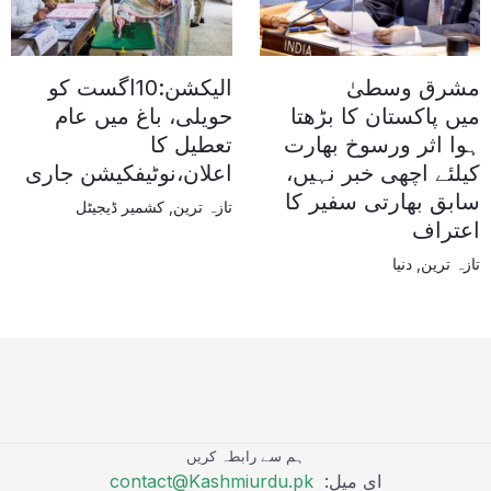
مشرق وسطیٰ
الیکشن:10اگست کو
میں پاکستان کا بڑھتا
حویلی، باغ میں عام
ہوا اثر ورسوخ بھارت
تعطیل کا
کیلئے اچھی خبر نہیں،
اعلان،نوٹیفکیشن جاری
سابق بھارتی سفیر کا
تازہ ترین
,
کشمیر ڈیجیٹل
اعتراف
تازہ ترین
,
دنیا
ہم سے رابطہ کریں
ای میل:
contact@Kashmiurdu.pk