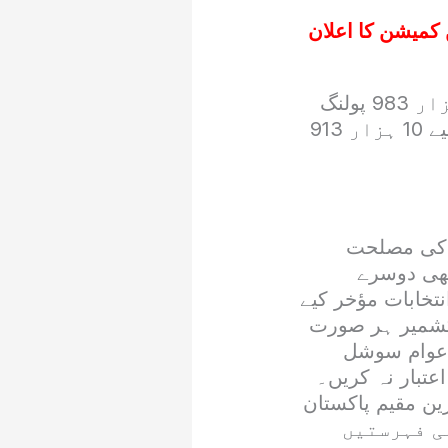
کمیشن کا اعلان
حتمی پولنگ اسکیم کے مطابق انتخابی حلقوں میں مجموعی طور پر 6 ہزار 983 پولنگ
اسٹیشنز قائم کیے گئے ہیں۔ ووٹرز کی آسانی اور بہتر انتخابی عمل کے لیے 10 ہزار 913
ں کی مصلحت
بھی دوسرے
تخابات مؤخر کیے
 کشمیر ہر صورت
ٰذا عوام سوشل
 اعتبار نہ کریں۔
حلقہ جات (آزاد کشمیر کے 33 اور مہاجرین مقیم پاکستان
می فہرستیں