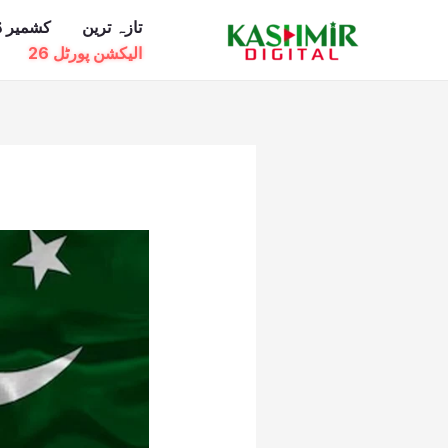
Ski
تازہ ترین
کشمیر ڈ
t
الیکشن پورٹل 26
conten