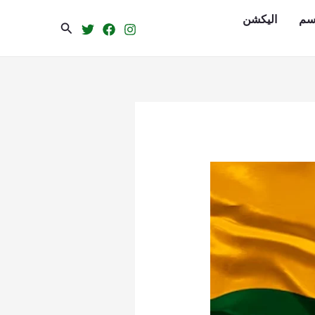
سم
الیکشن
Search