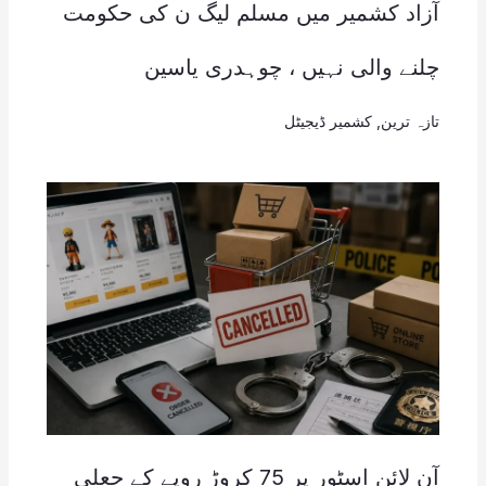
آزاد کشمیر میں مسلم لیگ ن کی حکومت
چلنے والی نہیں ، چوہدری یاسین
تازہ ترین
,
کشمیر ڈیجیٹل
آن لائن اسٹور پر 75 کروڑ روپے کے جعلی