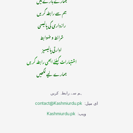
ہمارے بارے میں
ہم سے رابطہ کریں
رازداری کی پالیسی
شرائط و ضوابط
ادارتی پالیسیز
اشتہارات کیلئے ابھی رابطہ کریں
ہمارے لیے لکھیں
ہم سے رابطہ کریں
ای میل:
contact@Kashmiurdu.pk
ویب:
Kashmiurdu.pk