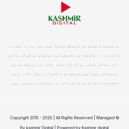
ہم کشمیر ڈیجیٹل کی ڈیجیٹل میڈیا ٹیم ہیں۔ ہمارا مشن ہے
جرات مندانہ صحافت اور تخلیقی کہانی گوئی جو آپ کو باخبر
اور متاثر رکھے۔ ہم آپ تک درست، مؤثر اور بروقت خبریں
پہنچاتے ہیں, ایسی خبریں جو واقعی اہم ہیں۔ تازہ ترین
معلومات حاصل کریں جو گہرائی اور وضاحت سے بھرپور ہوں۔
© Copyright 2015 - 2025 | All Rights Reserved | Managed
By
kashmir Digital
| Powered by
Kashmir digital