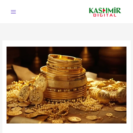
Ski
t
conten