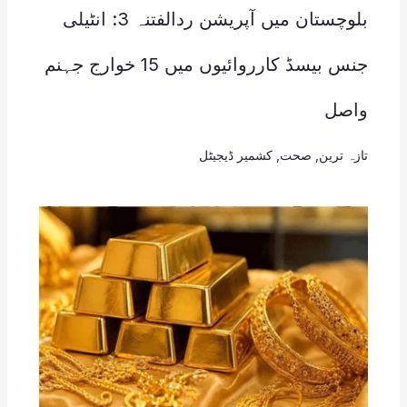
بلوچستان میں آپریشن ردالفتنہ 3: انٹیلی
جنس بیسڈ کارروائیوں میں 15 خوارج جہنم
واصل
تازہ ترین
,
صحت
,
کشمیر ڈیجیٹل