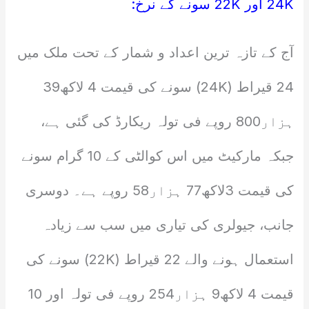
24K اور 22K سونے کے نرخ:
آج کے تازہ ترین اعداد و شمار کے تحت ملک میں
24 قیراط (24K) سونے کی قیمت 4 لاکھ39
ہزار800 روپے فی تولہ ریکارڈ کی گئی ہے،
جبکہ مارکیٹ میں اس کوالٹی کے 10 گرام سونے
کی قیمت 3لاکھ77 ہزار58 روپے ہے۔ دوسری
جانب، جیولری کی تیاری میں سب سے زیادہ
استعمال ہونے والے 22 قیراط (22K) سونے کی
قیمت 4 لاکھ9 ہزار254 روپے فی تولہ اور 10