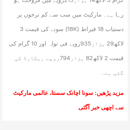
گرام 3 لاکھ14 ہزار215روپے میں فروخت ہو
رہا ہے۔ مارکیٹ میں سب سے کم نرخوں پر
دستیاب 18 قیراط (18K) سونے کی قیمت 3
لاکھ29 ہزار935روپے فی تولہ اور 10 گرام کی
قیمت 2 لاکھ82 ہزار794روپے ریکارڈ کی
گئی ہے۔
مزید پڑھیں:
سونا اچانک سستا، عالمی مارکیٹ
سے اچھی خبر آگئی