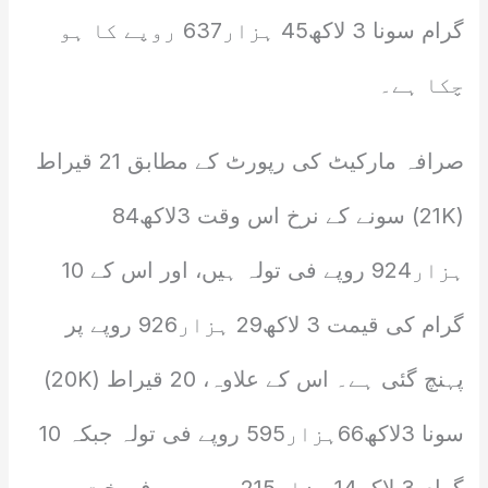
گرام سونا 3 لاکھ45 ہزار637 روپے کا ہو
چکا ہے۔
صرافہ مارکیٹ کی رپورٹ کے مطابق 21 قیراط
(21K) سونے کے نرخ اس وقت 3لاکھ84
ہزار924 روپے فی تولہ ہیں، اور اس کے 10
گرام کی قیمت 3 لاکھ29 ہزار926 روپے پر
پہنچ گئی ہے۔ اس کے علاوہ، 20 قیراط (20K)
سونا 3لاکھ66ہزار595 روپے فی تولہ جبکہ 10