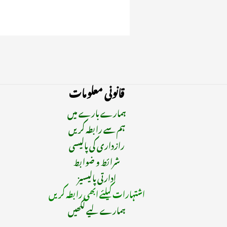
قانونی معلومات
ہمارے بارے میں
ہم سے رابطہ کریں
رازداری کی پالیسی
شرائط و ضوابط
ادارتی پالیسیز
اشتہارات کیلئے ابھی رابطہ کریں
ہمارے لیے لکھیں