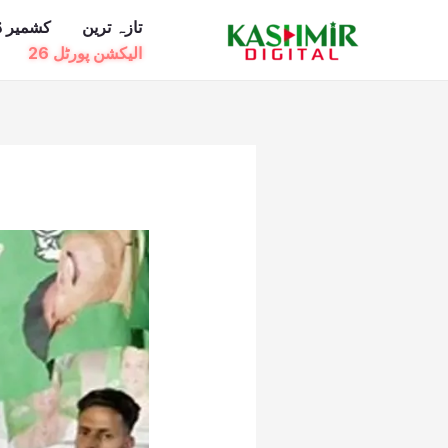
Ski
تازہ ترین
کشمیر ڈ
t
الیکشن پورٹل 26
conten