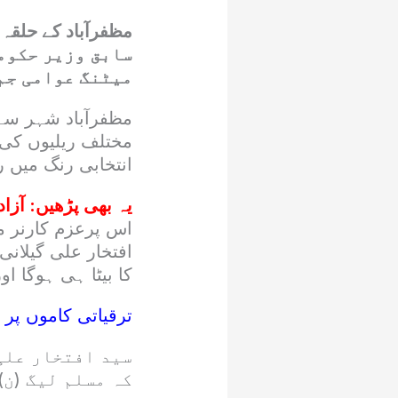
سابق وزیر حکومت
میٹنگ عوامی جم 
مظفرآباد شہر سے 
مختلف ریلیوں کی 
انتخابی رنگ میں ر
یہ بھی پڑھیں:
آزاد
اس پرعزم کارنر م
افتخار علی گیلان
کا بیٹا ہی ہوگا 
ترقیاتی کاموں پر ت
سید افتخار علی 
کہ مسلم لیگ (ن)