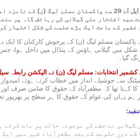
مظفرآباد کے حلقہ ایل اے 29 سے پاکستان مسلم لیگ (ن) کے نا
 سید افتخار علی گیلانی کی رہائش گاہ پر منع
غفیر کے باعث ایک بڑے جلسے کی شکل اختیار کر
پاکستان مسلم لیگ (ن) کے پرجوش کارکنان کا ایک بہ
شکل میں گیلانی ہاؤس کے پنڈال میں داخل ہوا، جس 
نگ گیا۔
 کشمیر انتخابات: مسلم لیگ (ن) نے الیکشن رابطہ سیل 
یٹنگ سے جوشیلے انداز میں خطاب کرتے ہوئے امیدوار 
ی کا کہنا تھا کہ مظفرآباد کے حقوق کا ضامن صرف او
اور ہم یہاں کی عوام کے حقوق کا ہر سطح پر بھرپور 
نقید:
گیلانی نے خطے کی موجودہ حالت پر بات کرتے ہ
 کے دورِ حکومت کے بعد مظفرآباد شہر میں ایک 