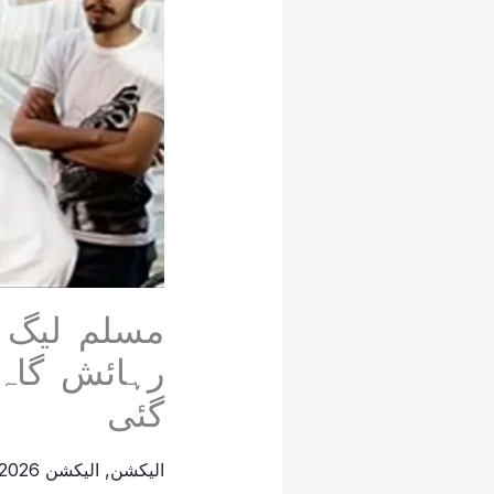
مسلم لیگ (
رہائش گاہ 
گئی
الیکشن
,
الیکشن 2026