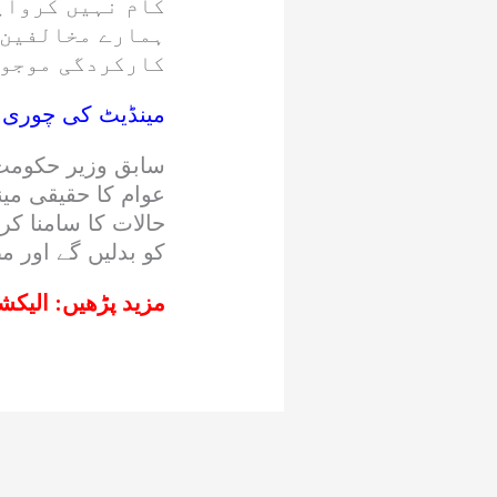
کام نہیں کروای
ہمارے مخالفین 
کارکردگی موجود
مینڈیٹ کی چوری ا
سابق وزیر حکومت
عوام کا حقیقی می
حالات کا سامنا کر
کو بدلیں گے اور م
مزید پڑھیں:
الیکشن