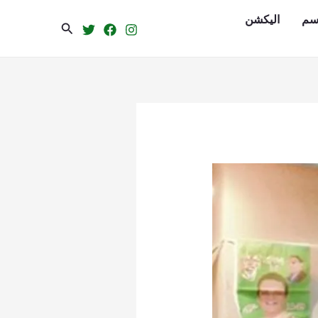
سم
الیکشن
Search