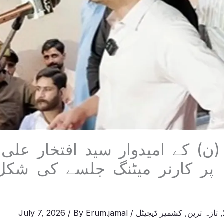
ن) کے امیدوار سید افتخار علی 
پر کارنر میٹنگ جلسے کی شکل 
,
تازہ ترین
,
کشمیر ڈیجیٹل
/
Erum.jamal
/ By
July 7, 2026