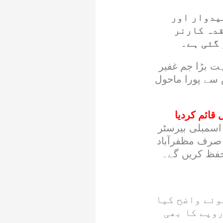
مزد امیدوار اور
قدہ کارنر
 گئی ہے۔
ت بڑا جم غفیر
سے پورا ماحول
قائم کردیا
اسمبلی بیرسٹر
ر صرف مظفرآباد
تحفظ کریں گے۔
وئے واضح کیا
روپے کا بھی