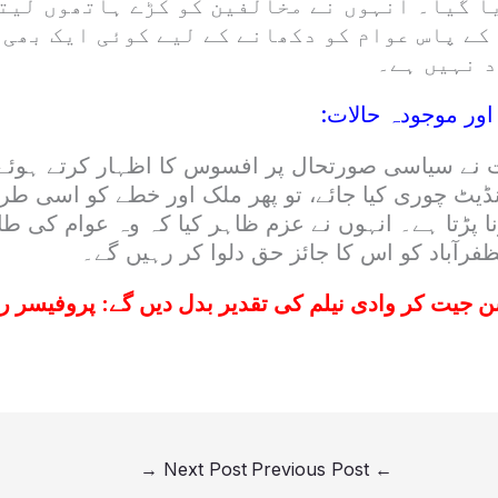
ا گیا۔ انہوں نے مخالفین کو کڑے ہاتھوں لیتے
کے پاس عوام کو دکھانے کے لیے کوئی ایک بھی 
 نہیں ہے۔
ور موجودہ حالات:
 نے سیاسی صورتحال پر افسوس کا اظہار کرتے ہوئے
نڈیٹ چوری کیا جائے، تو پھر ملک اور خطے کو اسی طر
نا پڑتا ہے۔ انہوں نے عزم ظاہر کیا کہ وہ عوام کی 
ظفرآباد کو اس کا جائز حق دلوا کر رہیں گے۔
 جیت کر وادی نیلم کی تقدیر بدل دیں گے: پروفیسر ریٹا
→
Next Post
Previous Post
←