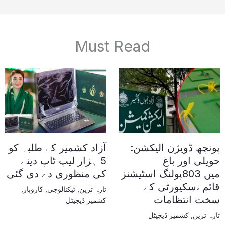
Must Read
پونچھ ڈویژن الیکشن:
آزاد کشمیر کے طلبہ کو
حویلی اور باغ
5 ہزار لیپ ٹاپ دینے
میں 803پولنگ اسٹیشنز
کی منظوری دے دی گئی
قائم ،سکیورٹی کے
تازہ ترین
,
ٹیکنالوجی
,
کاروبار
,
سخت انتظامات
کشمیر ڈیجیٹل
تازہ ترین
,
کشمیر ڈیجیٹل