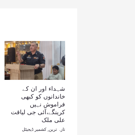
شہداء اور ان کے
خاندانوں کو کبھی
فراموش نہیں
کرینگے،آئی جی لیاقت
علی ملک
تازہ ترین
,
کشمیر ڈیجیٹل