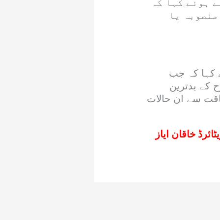
 ہوئے کہا کہ
منصوبہ یا
 کہا کہ جب
ح کے بدترین
طاقت سے ان حالات
ئرڈ خاقان ایاز