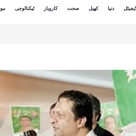
یجیٹل
دنیا
کھیل
صحت
کاروبار
ٹیکنالوجی
مو