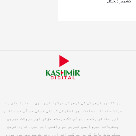
کشمیر ڈیجیٹل
ہم کشمیر ڈیجیٹل کی ڈیجیٹل میڈیا ٹیم ہیں۔ ہمارا مشن ہے
جرات مندانہ صحافت اور تخلیقی کہانی گوئی جو آپ کو باخبر
اور متاثر رکھے۔ ہم آپ تک درست، مؤثر اور بروقت خبریں
پہنچاتے ہیں, ایسی خبریں جو واقعی اہم ہیں۔ تازہ ترین
معلومات حاصل کریں جو گہرائی اور وضاحت سے بھرپور ہوں۔