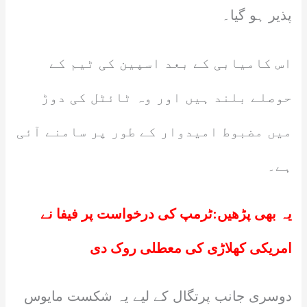
پذیر ہو گیا۔
اس کامیابی کے بعد اسپین کی ٹیم کے
حوصلے بلند ہیں اور وہ ٹائٹل کی دوڑ
میں مضبوط امیدوار کے طور پر سامنے آئی
ہے۔
یہ بھی پڑھیں:
ٹرمپ کی درخواست پر فیفا نے
امریکی کھلاڑی کی معطلی روک دی
دوسری جانب پرتگال کے لیے یہ شکست مایوس