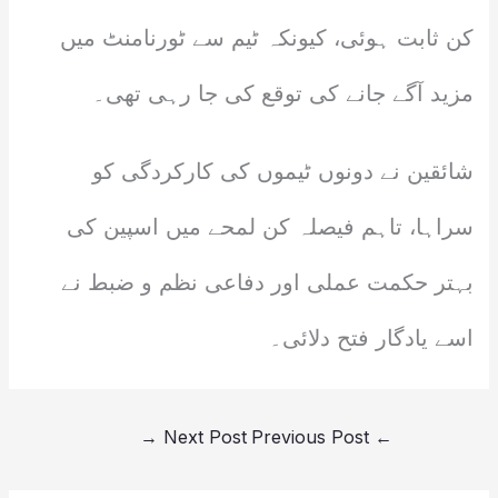
کن ثابت ہوئی، کیونکہ ٹیم سے ٹورنامنٹ میں
مزید آگے جانے کی توقع کی جا رہی تھی۔
شائقین نے دونوں ٹیموں کی کارکردگی کو
سراہا، تاہم فیصلہ کن لمحے میں اسپین کی
بہتر حکمت عملی اور دفاعی نظم و ضبط نے
اسے یادگار فتح دلائی۔
→
Next Post
Previous Post
←