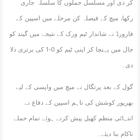
کر دی اور مسلسل حملوں کا سلسلہ جاری
رکھا، میچ کے فیصلہ کن مرحلے میں اسپین کے
فارورڈ نے شاندار ٹیم ورک کے نتیجے میں گیند کو
جال میں پہنچا کر اپنی ٹیم کو 0-1 کی برتری دلا
دی۔
گول کے بعد پرتگال نے میچ میں واپسی کے لیے
بھرپور کوشش کی تاہم اسپین کے دفاع نے
انتہائی منظم کھیل پیش کرتے ہوئے تمام حملے
ناکام بنا دیئے۔