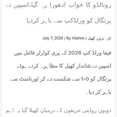
رونالڈو کا خواب ادھورا رہ گیا،اسپین نے
پرتگال کو ورلڈکپ سے باہر کردیا
تازہ ترین
,
کھیل
/
Hashmi
/ By
July 7, 2026
فیفا ورلڈ کپ 2026 کے پری کوارٹر فائنل میں
اسپین نے شاندار کھیل کا مظاہرہ کرتے ہوئے
پرتگال کو 0-1 سے شکست دے کر ٹورنامنٹ سے
باہر کر دیا۔
دونوں روایتی حریفوں کے درمیان کھیلا گیا یہ اہم