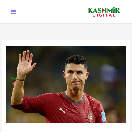
Ski
t
conten