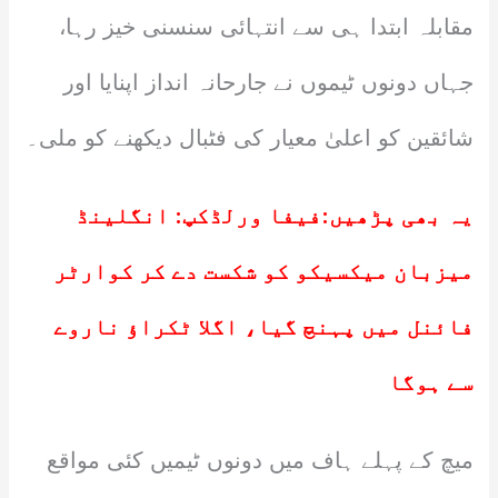
مقابلہ ابتدا ہی سے انتہائی سنسنی خیز رہا،
جہاں دونوں ٹیموں نے جارحانہ انداز اپنایا اور
شائقین کو اعلیٰ معیار کی فٹبال دیکھنے کو ملی۔
یہ بھی پڑھیں:
فیفا ورلڈکپ: انگلینڈ
میزبان میکسیکو کو شکست دے کر کوارٹر
فائنل میں پہنچ گیا، اگلا ٹکراؤ ناروے
سے ہوگا
میچ کے پہلے ہاف میں دونوں ٹیمیں کئی مواقع