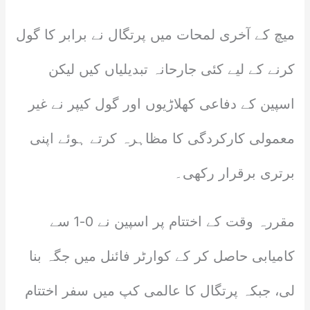
میچ کے آخری لمحات میں پرتگال نے برابر کا گول
کرنے کے لیے کئی جارحانہ تبدیلیاں کیں لیکن
اسپین کے دفاعی کھلاڑیوں اور گول کیپر نے غیر
معمولی کارکردگی کا مظاہرہ کرتے ہوئے اپنی
برتری برقرار رکھی۔
مقررہ وقت کے اختتام پر اسپین نے 0-1 سے
کامیابی حاصل کر کے کوارٹر فائنل میں جگہ بنا
لی، جبکہ پرتگال کا عالمی کپ میں سفر اختتام