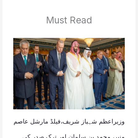
Must Read
وزیراعظم شہباز شریف،فیلڈ مارشل عاصم
منیر، محمد بن سلمان اور ترک صدر کی