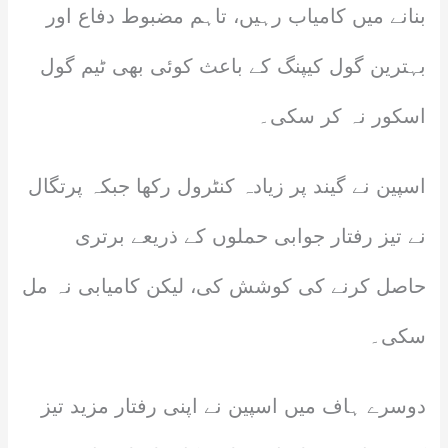
بنانے میں کامیاب رہیں، تاہم مضبوط دفاع اور
بہترین گول کیپنگ کے باعث کوئی بھی ٹیم گول
اسکور نہ کر سکی۔
اسپین نے گیند پر زیادہ کنٹرول رکھا جبکہ پرتگال
نے تیز رفتار جوابی حملوں کے ذریعے برتری
حاصل کرنے کی کوشش کی، لیکن کامیابی نہ مل
سکی۔
دوسرے ہاف میں اسپین نے اپنی رفتار مزید تیز