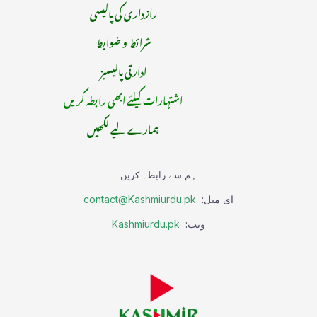
رازداری کی پالیسی
شرائط و ضوابط
ادارتی پالیسیز
اشتہارات کیلئے ابھی رابطہ کریں
ہمارے لیے لکھیں
ہم سے رابطہ کریں
ای میل:
contact@Kashmiurdu.pk
ویب:
Kashmiurdu.pk