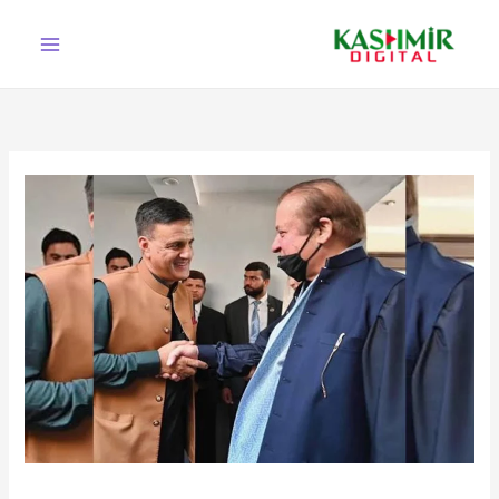
Ski
t
conten