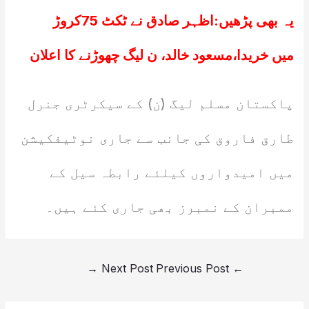
یہ بھی پڑھیں:
اظہر صادق نے ٹکٹ 75کروڑ
میں خریدا،مسعود خالد، ن لیگ چھوڑنے کا اعلان
پاکستان مسلم لیگ (ن) کے سیکرٹری جنرل
طارق فاروق کی جانب سے جاری نوٹیفکیشن
میں امیدواروں کیلئے رابطہ سیل کے
ممبران کے نمبرز بھی جاری کئے ہیں۔
→
Next Post
Previous Post
←