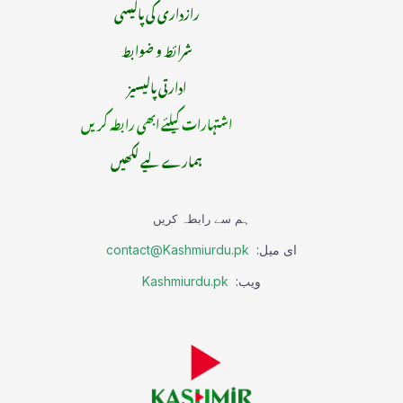
رازداری کی پالیسی
شرائط و ضوابط
ادارتی پالیسیز
اشتہارات کیلئے ابھی رابطہ کریں
ہمارے لیے لکھیں
ہم سے رابطہ کریں
ای میل:
contact@Kashmiurdu.pk
ویب:
Kashmiurdu.pk