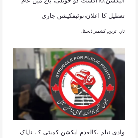
الیکشن:10اگست کو حویلی، باغ میں عام
تعطیل کا اعلان،نوٹیفکیشن جاری
تازہ ترین
,
کشمیر ڈیجیٹل
وادی نیلم ،کالعدم ایکشن کمیٹی کے ناپاک