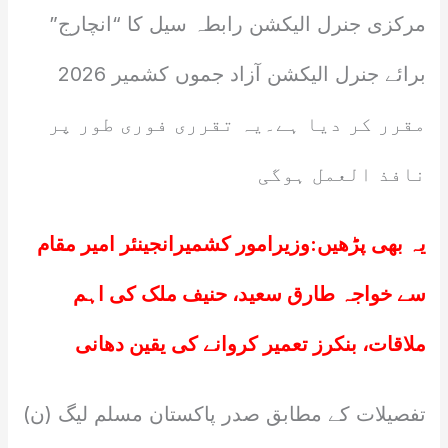
مرکزی جنرل الیکشن رابطہ سیل کا “انچارج”
برائے جنرل الیکشن آزاد جموں کشمیر 2026
مقرر کر دیا ہے۔یہ تقرری فوری طور پر
نافذ العمل ہوگی
یہ بھی پڑھیں:
وزیرامور کشمیرانجینئر امیر مقام
سے خواجہ طارق سعید، حنیف ملک کی اہم
ملاقات، بنکرز تعمیر کروانے کی یقین دھانی
تفصیلات کے مطابق صدر پاکستان مسلم لیگ (ن)