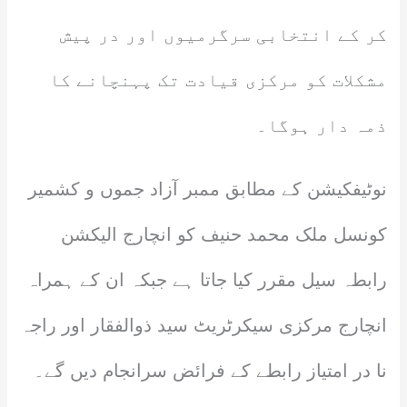
کر کے انتخابی سرگرمیوں اور در پیش
مشکلات کو مرکزی قیادت تک پہنچانے کا
ذمہ دار ہوگا۔
نوٹیفکیشن کے مطابق ممبر آزاد جموں و کشمیر
کونسل ملک محمد حنیف کو انچارج الیکشن
رابطہ سیل مقرر کیا جاتا ہے جبکہ ان کے ہمراہ
انچارج مرکزی سیکرٹریٹ سید ذوالفقار اور راجہ
نا در امتیاز رابطے کے فرائض سرانجام دیں گے۔