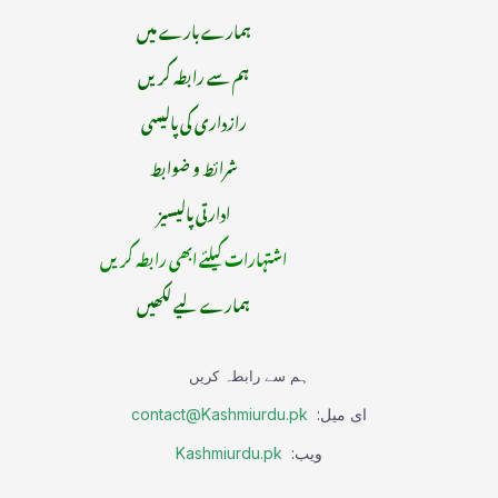
ہمارے بارے میں
ہم سے رابطہ کریں
رازداری کی پالیسی
شرائط و ضوابط
ادارتی پالیسیز
اشتہارات کیلئے ابھی رابطہ کریں
ہمارے لیے لکھیں
ہم سے رابطہ کریں
ای میل:
contact@Kashmiurdu.pk
ویب:
Kashmiurdu.pk