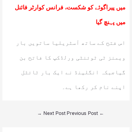
میں پیراگوئے کو شکست، فرانس کوارٹر فائنل
میں پہنچ گیا
اس فتح کے ساتھ آسٹریلیا ساتویں بار
ویمنز ٹی ٹوئنٹی ورلڈکپ کا فاتح بن
گیاجبکہ انگلینڈ نے ایک بار ٹائٹل
اپنے نام کر رکھا ہے۔
→
Next Post
Previous Post
←