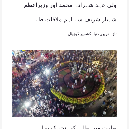
ولی عہد شہزادہ محمد اور وزیراعظم
شہباز شریف سے اہم ملاقات طے
تازہ ترین
,
دنیا
,
کشمیر ڈیجیٹل
بھارت میں طلبہ کی تحریک پھیل