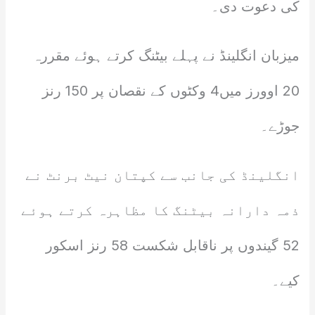
کی دعوت دی۔
میزبان انگلینڈ نے پہلے بیٹنگ کرتے ہوئے مقررہ
20 اوورز میں4 وکٹوں کے نقصان پر 150 رنز
جوڑے۔
انگلینڈ کی جانب سے کپتان نیٹ برنٹ نے
ذمہ دارانہ بیٹنگ کا مظاہرہ کرتے ہوئے
52 گیندوں پر ناقابل شکست 58 رنز اسکور
کیے۔