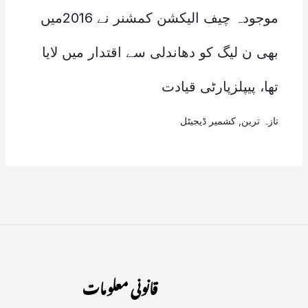
موجودہ چیف الیکشن کمشنر نے 2016میں
بھی ن لیگ کو دھاندلی سے اقتدار میں لایا
تھا، پیپلزپارٹی قیادت
تازہ ترین
,
کشمیر ڈیجیٹل
قانونی معلومات