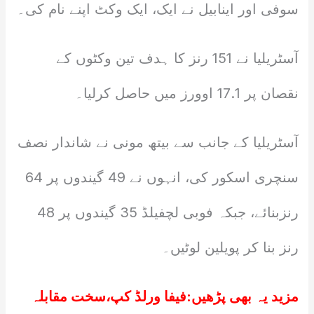
سوفی اور اینابیل نے ایک، ایک وکٹ اپنے نام کی۔
آسٹریلیا نے 151 رنز کا ہدف تین وکٹوں کے
نقصان پر 17.1 اوورز میں حاصل کرلیا۔
آسٹریلیا کے جانب سے بیتھ مونی نے شاندار نصف
سنچری اسکور کی، انہوں نے 49 گیندوں پر 64
رنزبنائے، جبکہ فوبی لچفیلڈ 35 گیندوں پر 48
رنز بنا کر پویلین لوٹیں۔
مزید یہ بھی پڑھیں:
فیفا ورلڈ کپ،سخت مقابلہ