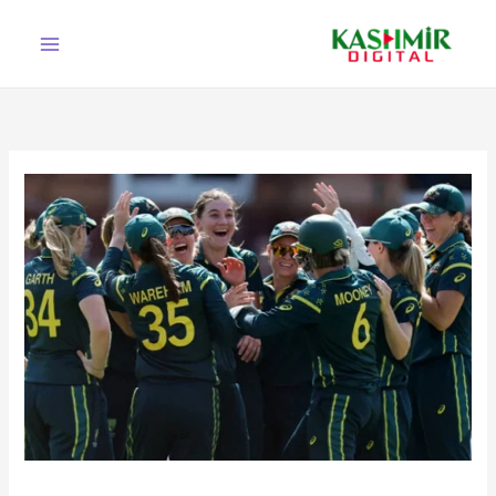
Ski
t
conten