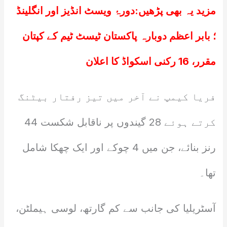
مزید یہ بھی پڑھیں:
دورۂ ویسٹ انڈیز اور انگلینڈ
؛ بابر اعظم دوبارہ پاکستان ٹیسٹ ٹیم کے کپتان
مقرر، 16 رکنی اسکواڈ کا اعلان
فریا کیمپ نے آخر میں تیز رفتار بیٹنگ
کرتے ہوئے 28 گیندوں پر ناقابل شکست 44
رنز بنائے، جن میں 4 چوکے اور ایک چھکا شامل
تھا۔
آسٹریلیا کی جانب سے کم گارتھ، لوسی ہیملٹن،