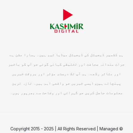
ہم کشمیر ڈیجیٹل کی ڈیجیٹل میڈیا ٹیم ہیں۔ ہمارا مشن ہے
جرات مندانہ صحافت اور تخلیقی کہانی گوئی جو آپ کو باخبر
اور متاثر رکھے۔ ہم آپ تک درست، مؤثر اور بروقت خبریں
پہنچاتے ہیں, ایسی خبریں جو واقعی اہم ہیں۔ تازہ ترین
معلومات حاصل کریں جو گہرائی اور وضاحت سے بھرپور ہوں۔
© Copyright 2015 - 2025 | All Rights Reserved | Managed