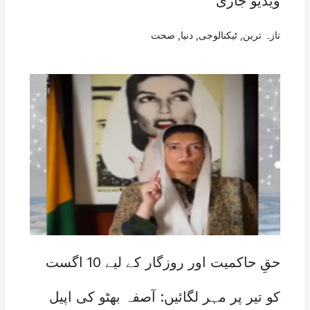
ویڈیو جاری
تازہ ترین
,
ٹیکنالوجی
,
دنیا
,
صحت
حقِ حاکمیت اور روزگار کے لیے 10 اگست
کو تیر پر مہر لگائیں: آصفہ بھٹو کی اپیل