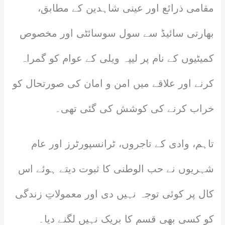
مقامی ذرائع اور عینی شاہدین کے مطابق،
بھارتی سائیڈ سے سول سوسائٹی اور مخصوص
کمیٹیوں کے نام پر لیپہ ویلی کے عوام کو گمراہ
کرنے اور علاقے میں امن و امان کی صورتحال کو
خراب کرنے کی کوشش کی گئی تھی۔
تاہم، وادی کے تاجروں، ٹرانسپورٹرز اور عام
شہریوں نے حب الوطنی کا ثبوت دیتے ہوئے اس
کال پر کوئی توجہ نہیں دی اور معمولاتِ زندگی
کو کسی بھی قسم کا بریک نہیں لگنے دیا۔