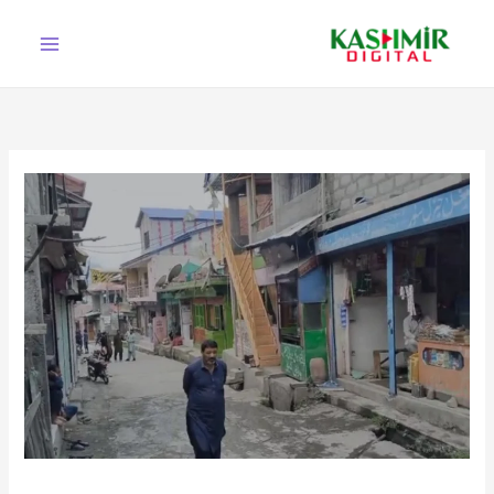
Ski
t
conten