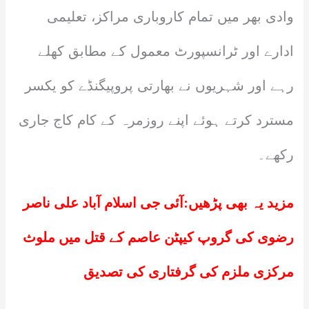
وادی بھر میں تمام کاروباری مراکز، تعلیمی
ادارے اور ٹرانسپورٹ معمول کے مطابق کھلے
رہے اور شہریوں نے بھارتی پروپیگنڈے کو یکسر
مسترد کرتے ہوئے اپنے روزمرہ کے کام کاج جاری
رکھے۔
مزید یہ بھی پڑھیں:
آئی جی اسلام آباد علی ناصر
رضوی کی گروپ کیپٹن عاصم کے قتل میں ملوث
مرکزی ملزم کی گرفتاری کی تصدیق