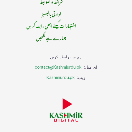
شرائط و ضوابط
ادارتی پالیسیز
اشتہارات کیلئے ابھی رابطہ کریں
ہمارے لیے لکھیں
ہم سے رابطہ کریں
ای میل:
contact@Kashmiurdu.pk
ویب:
Kashmiurdu.pk