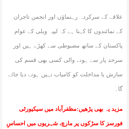
علاقے کے سرکردہ رہنماؤں اور انجمن تاجران
کے نمائندوں کا کہنا ہے کہ لیپہ ویلی کے عوام
پاکستان کے ساتھ مضبوطی سے کھڑے ہیں اور
سرحد پار سے ہونے والی کسی بھی قسم کی
سازش یا مداخلت کو کامیاب نہیں ہونے دیا جائے
گا۔
مزید یہ بھی پڑھیں:
مظفرآباد میں سیکیورٹی
فورسز کا سڑکوں پر مارچ، شہریوں میں احساسِ