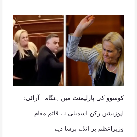
کوسوو کی پارلیمنٹ میں ہنگامہ آرائی:
اپوزیشن رکن اسمبلی نے قائم مقام
وزیراعظم پر انڈے برسا دیے