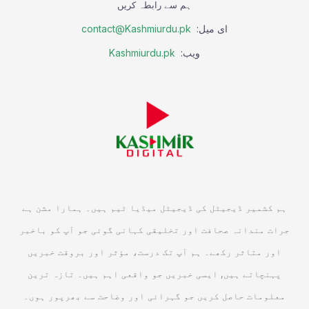
ہم سے رابطہ کریں
ای میل:
contact@Kashmiurdu.pk
ویب:
Kashmiurdu.pk
ہم کشمیر ڈیجیٹل کی ڈیجیٹل میڈیا ٹیم ہیں۔ ہمارا مشن ہے
جرات مندانہ صحافت اور تخلیقی کہانی گوئی جو آپ کو باخبر
اور متاثر رکھے۔ ہم آپ تک درست، مؤثر اور بروقت خبریں
پہنچاتے ہیں, ایسی خبریں جو واقعی اہم ہیں۔ تازہ ترین
معلومات حاصل کریں جو گہرائی اور وضاحت سے بھرپور ہوں۔