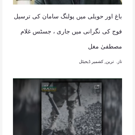
باغ اور حویلی میں پولنگ سامان کی ترسیل
فوج کی نگرانی میں جاری ، جسٹس غلام
مصطفیٰ مغل
تازہ ترین
,
کشمیر ڈیجیٹل