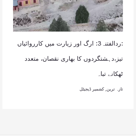
:ردالفتنہ3: ارگ اور زیارت میں کارروائیاں
تیز،دہشتگردوں کا بھاری نقصان، متعدد
ٹھکانے تباہ
تازہ ترین
,
کشمیر ڈیجیٹل