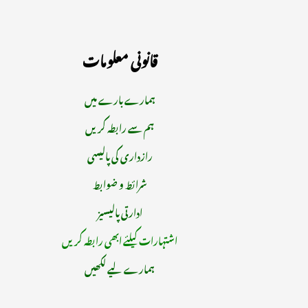
قانونی معلومات
ہمارے بارے میں
ہم سے رابطہ کریں
رازداری کی پالیسی
شرائط و ضوابط
ادارتی پالیسیز
اشتہارات کیلئے ابھی رابطہ کریں
ہمارے لیے لکھیں