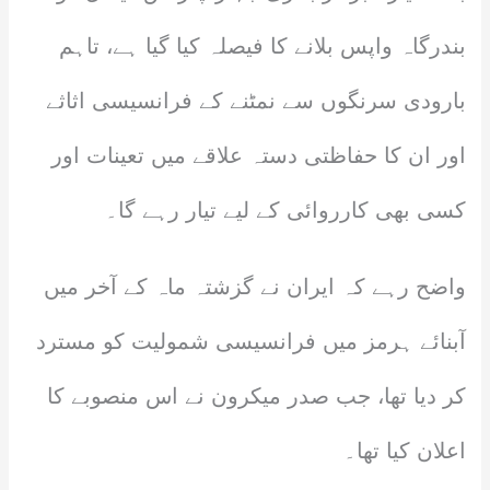
بندرگاہ واپس بلانے کا فیصلہ کیا گیا ہے، تاہم
بارودی سرنگوں سے نمٹنے کے فرانسیسی اثاثے
اور ان کا حفاظتی دستہ علاقے میں تعینات اور
کسی بھی کارروائی کے لیے تیار رہے گا۔
واضح رہے کہ ایران نے گزشتہ ماہ کے آخر میں
آبنائے ہرمز میں فرانسیسی شمولیت کو مسترد
کر دیا تھا، جب صدر میکرون نے اس منصوبے کا
اعلان کیا تھا۔