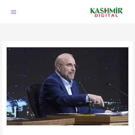
Ski
t
conten