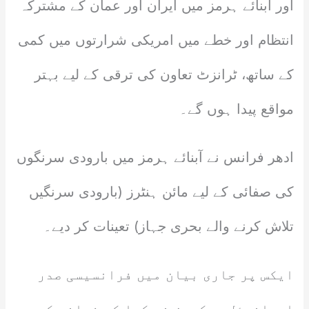
اور آبنائے ہرمز میں ایران اور عمان کے مشترکہ
انتظام اور خطے میں امریکی شرارتوں میں کمی
کے ساتھ، ٹرانزٹ تعاون کی ترقی کے لیے بہتر
مواقع پیدا ہوں گے۔
ادھر فرانس نے آبنائے ہرمز میں بارودی سرنگوں
کی صفائی کے لیے مائن ہنٹرز (بارودی سرنگیں
تلاش کرنے والے بحری جہاز) تعینات کر دیے۔
ایکس پر جاری بیان میں فرانسیسی صدر