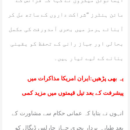
ایمانوئل میکرون نے کہا کہ فرانس کے
مائن ہنٹرز “شراکت داروں کے ساتھ مل کر
آبنائے ہرمز میں بحری آمدورفت کی مکمل
بحالی اور جہاز رانی کے تحفظ کو یقینی
بنانے کے لیے تیار ہیں۔
یہ بھی پڑھیں:
ایران امریکا مذاکرات میں
پیشرفت کے بعد تیل قیمتوں میں مزید کمی
انہوں نے بتایا کہ عمانی حکام سے مشاورت کے
بعد طیارہ بردار بحری جہاز چارلس ڈیگال کو