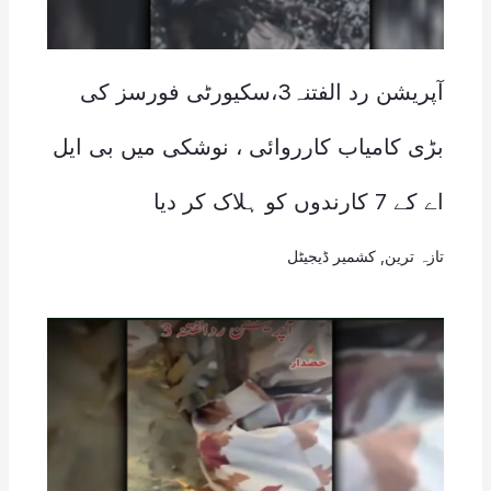
آپریشن رد الفتنہ3،سکیورٹی فورسز کی
بڑی کامیاب کارروائی ، نوشکی میں بی ایل
اے کے 7 کارندوں کو ہلاک کر دیا
تازہ ترین
,
کشمیر ڈیجیٹل