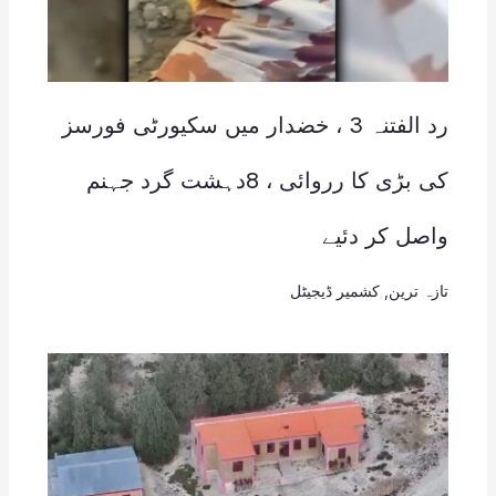
رد الفتنہ 3 ، خضدار میں سکیورٹی فورسز
کی بڑی کا رروائی ، 8دہشت گرد جہنم
واصل کر دئیے
تازہ ترین
,
کشمیر ڈیجیٹل