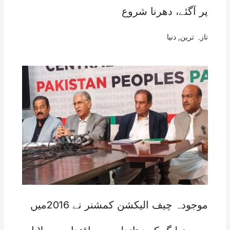
پر آگئے، دھرنا شروع
تازہ ترین
,
دنیا
موجودہ چیف الیکشن کمشنر نے 2016میں