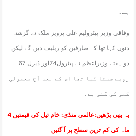
ہے۔
وفاقی وزیر پیٹرولیم علی پرویز ملک نے گزشتہ
دنوں کہا تھا کہ صارفین کو ریلیف دیں گے لیکن
دو ہفتے وزیراعظم نے پیٹرول74اور ڈیزل 67
روپے سستا کیا تھا اس کے بعد آج معمولی
کمی کی گئی ہے۔
یہ بھی پڑھیں:
عالمی منڈی: خام تیل کی قیمتیں 4
ماہ کی کم ترین سطح پر آ گئیں