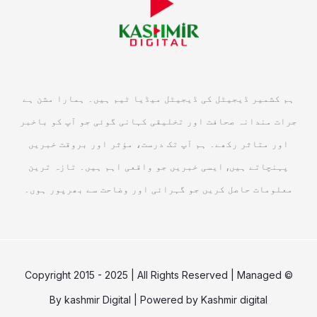
ہم کشمیر ڈیجیٹل کی ڈیجیٹل میڈیا ٹیم ہیں۔ ہمارا مشن ہے
جرات مندانہ صحافت اور تخلیقی کہانی گوئی جو آپ کو باخبر
اور متاثر رکھے۔ ہم آپ تک درست، مؤثر اور بروقت خبریں
پہنچاتے ہیں, ایسی خبریں جو واقعی اہم ہیں۔ تازہ ترین
معلومات حاصل کریں جو گہرائی اور وضاحت سے بھرپور ہوں۔
© Copyright 2015 - 2025 | All Rights Reserved | Managed
By
kashmir Digital
| Powered by
Kashmir digital