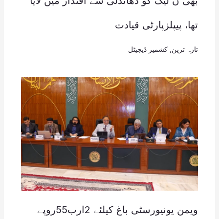
بھی ن لیگ کو دھاندلی سے اقتدار میں لایا
تھا، پیپلزپارٹی قیادت
تازہ ترین
,
کشمیر ڈیجیٹل
ویمن یونیورسٹی باغ کیلئے 2ارب55روپے