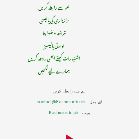
ہم سے رابطہ کریں
رازداری کی پالیسی
شرائط و ضوابط
ادارتی پالیسیز
اشتہارات کیلئے ابھی رابطہ کریں
ہمارے لیے لکھیں
ہم سے رابطہ کریں
ای میل:
contact@Kashmiurdu.pk
ویب:
Kashmiurdu.pk