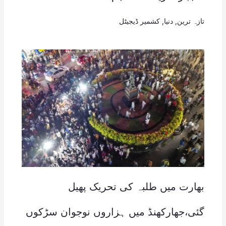
تازہ ترین
,
دنیا
,
کشمیر ڈیجیٹل
بھارت میں طلبہ کی تحریک پھیل
گئی،جھارکھنڈ میں ہزاروں نوجوان سڑکوں