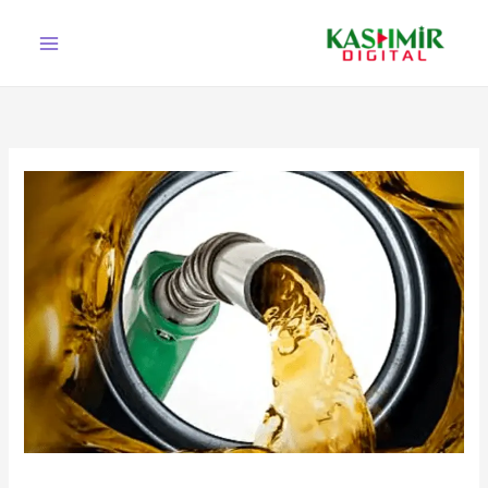
Ski
t
conten