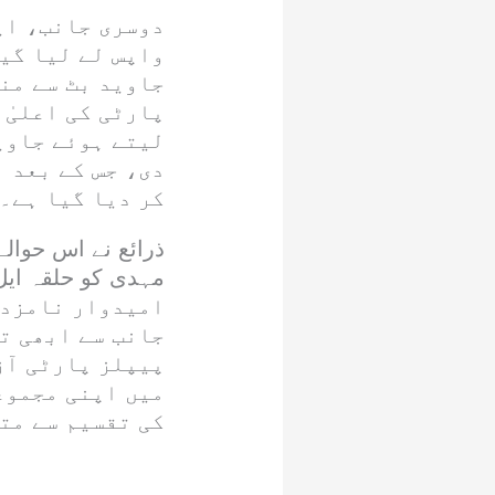
دوسری جانب، ای
واپس لے لیا گی
جاوید بٹ سے من
پارٹی کی اعلیٰ 
لیتے ہوئے جاوی
دی، جس کے بعد 
کر دیا گیا ہے۔
ذرائع نے اس حوالے
امیدوار نامزد 
جانب سے ابھی ت
پیپلز پارٹی آز
میں اپنی مجموع
کی تقسیم سے مت