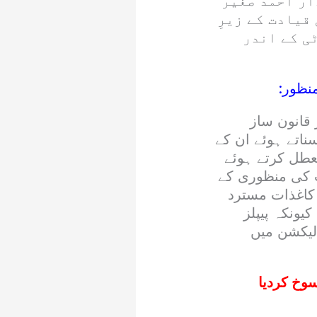
ار احمد صغیر
قیادت کے زیرِ
ی کے اندر
نظور:
 قانون ساز
ناتے ہوئے ان کے
عطل کرتے ہوئے
ات کی منظوری کے
 کاغذات مسترد
ونکہ پیپلز
لیکشن میں
سوخ کردیا