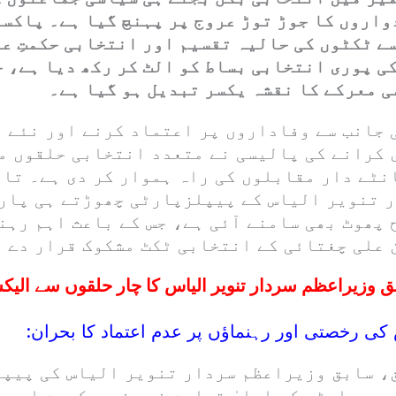
واروں کا جوڑ توڑ عروج پر پہنچ گیا ہے۔ پاکس
ے ٹکٹوں کی حالیہ تقسیم اور انتخابی حکمتِ ع
ی پوری انتخابی بساط کو الٹ کر رکھ دیا ہے، ج
 معرکے کا نقشہ یکسر تبدیل ہو گیا ہے۔
 جانب سے وفاداروں پر اعتماد کرنے اور نئے و
 کرانے کی پالیسی نے متعدد انتخابی حلقوں م
نٹے دار مقابلوں کی راہ ہموار کر دی ہے۔ تاہ
 تنویر الیاس کے پیپلزپارٹی چھوڑتے ہی پار
 پھوٹ بھی سامنے آئی ہے، جس کے باعث اہم رہن
 علی چغتائی کے انتخابی ٹکٹ مشکوک قرار دے د
 وزیراعظم سردار تنویر الیاس کا چار حلقوں سے الیک
 کی رخصتی اور رہنماؤں پر عدم اعتماد کا بحران:
، سابق وزیراعظم سردار تنویر الیاس کی پیپ
بعد پارٹی کی اعلیٰ قیادت نے وزیرحکومت احمد