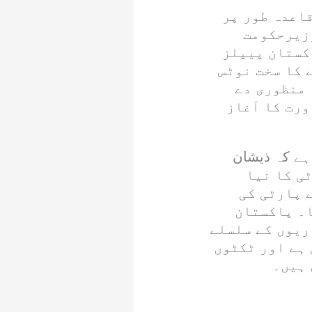
اعدہ طور پر
وزیرحکومت
کستان پیپلز
 کا سخت نوٹس
 منظوری دے
ورت کا آغاز
 ہے کہ ذیشان
 پارٹی کا نیا
 پارٹی کی
ا۔ پاکستان
ریوں کے سلسلے
 ہے اور ٹکٹوں
 ہیں۔