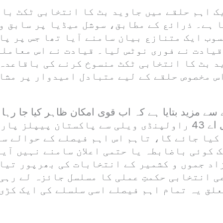
ک اہم حلقے میں جاوید بٹ کا انتخابی ٹکٹ باق
ا ہے۔ ذرائع کے مطابق، سوشل میڈیا پر سابق 
سوب ایک متنازع بیان سامنے آیا تھا جس پر پا
قیادت نے فوری نوٹس لیا۔ قیادت نے اس معاملے
د بٹ کا انتخابی ٹکٹ منسوخ کرنے کی باقاعدہ
اس مخصوص حلقے کے لیے متبادل امیدوار پر مشا
 سے مزید بتایا ہے کہ اب قوی امکان ظاہر کیا جا رہا
مہدی کو حلقہ ایل اے 43 راولپنڈی ویلی سے پاکستان پیپلز
کیا جائے گا، تاہم اس اہم فیصلے کے حوالے سے
ک کوئی باضابطہ یا حتمی اعلان سامنے نہیں آی
اد جموں و کشمیر کے انتخابات کی بھرپور تیا
ی انتخابی حکمتِ عملی کا مسلسل جائزہ لے رہی
علق یہ تمام اہم فیصلے اسی سلسلے کی ایک کڑی