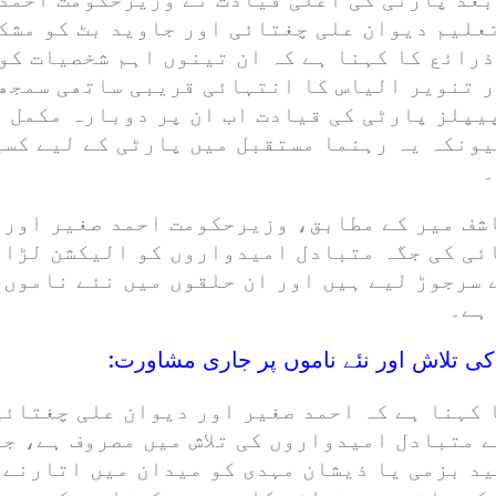
علیم دیوان علی چغتائی اور جاوید بٹ کو مشک
ذرائع کا کہنا ہے کہ ان تینوں اہم شخصیات کو
 تنویر الیاس کا انتہائی قریبی ساتھی سمجھ
پیپلز پارٹی کی قیادت اب ان پر دوبارہ مکمل 
ونکہ یہ رہنما مستقبل میں پارٹی کے لیے کسی 
۔
شف میر کے مطابق، وزیرحکومت احمد صغیر اور
ئی کی جگہ متبادل امیدواروں کو الیکشن لڑان
 سرجوڑ لیے ہیں اور ان حلقوں میں نئے ناموں 
 ہے۔
کی تلاش اور نئے ناموں پر جاری مشاورت:
 کہنا ہے کہ احمد صغیر اور دیوان علی چغتائی
 متبادل امیدواروں کی تلاش میں مصروف ہے، جب
ید بزمی یا ذیشان مہدی کو میدان میں اتارنے 