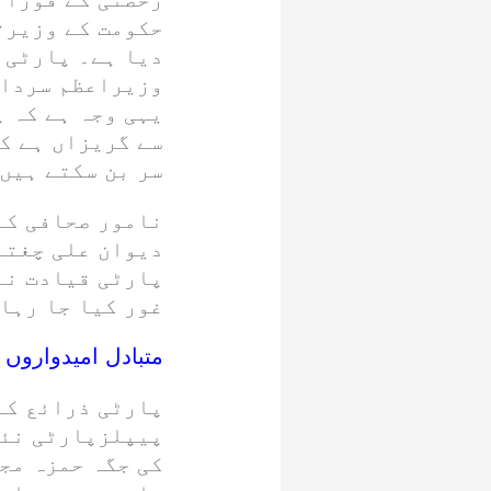
حکومت کے وزیرت
دیا ہے۔ پارٹی 
وزیراعظم سردار
یہی وجہ ہے کہ 
سے گریزاں ہے کی
سر بن سکتے ہیں
نامور صحافی کا
دیوان علی چغتا
پارٹی قیادت نے
غور کیا جا رہا
متبادل امیدواروں 
پارٹی ذرائع کا
پیپلزپارٹی نئے
کی جگہ حمزہ مج