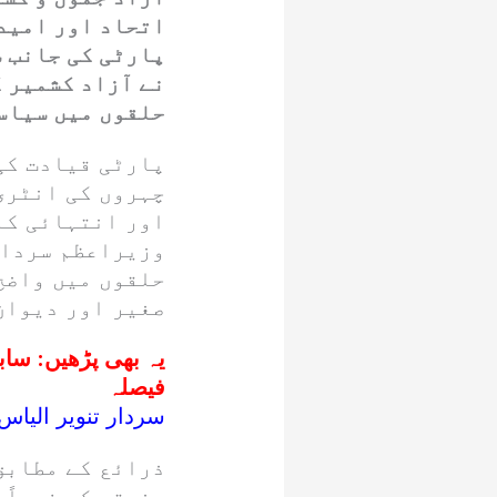
اتحاد اور امید
پارٹی کی جانب س
نے آزاد کشمیر ک
حلقوں میں سیاسی
پارٹی قیادت کی
چہروں کی انٹری
اور انتہائی کا
وزیراعظم سردار
حلقوں میں واضح
صغیر اور دیوان
یہ بھی پڑھیں:
سابق
فیصلہ
سردار تنویر الیاس
ذرائع کے مطابق
رخصتی کے فوراً 