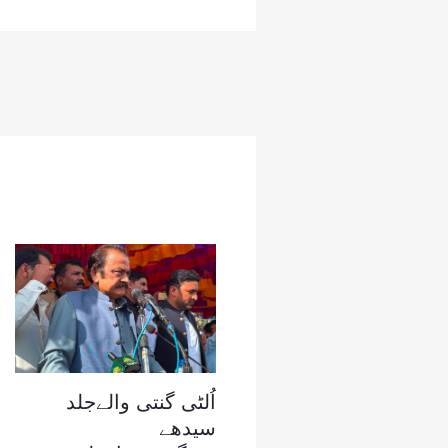
اُلٹی گنتی والےجلد
سیدھے