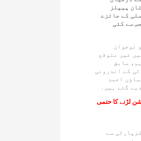
تان پیپلز
ملی کے جائزے
س سے کئی
 نوجوان
یں غیر متوقع
م، سابق
ٹی کے اندرونی
ماؤں احمد
یے گئے ہیں۔
شن لڑنے کا حتمی
لزپارٹی سے
 صغیر، موجودہ