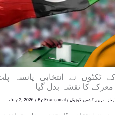
 کے ٹکٹوں نے انتخابی پانسہ پلٹ
عرکے کا نقشہ بدل گیا
,
تازہ ترین
,
کشمیر ڈیجیٹل
/
Erum.jamal
/ By
July 2, 2026
میر میں انتخابی بگل بجتے ہی سیاسی جماعتوں 