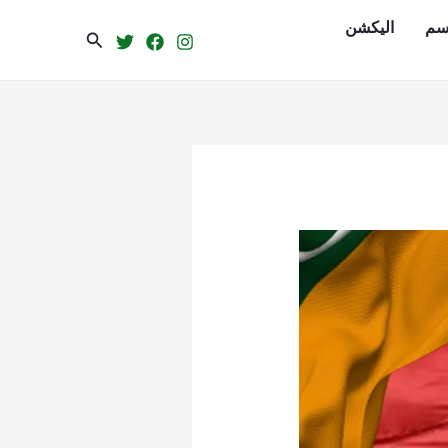
سم
الیکشن
Search