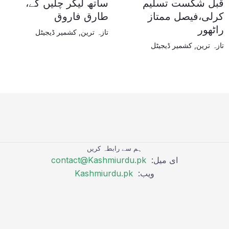
قبل شکست تسلیم
ساتھ لیکر چلیں گے،
کرلی،فیصل ممتاز
طارق فاروق
راٹھور
تازہ ترین
,
کشمیر ڈیجیٹل
تازہ ترین
,
کشمیر ڈیجیٹل
ہم سے رابطہ کریں
ای میل:
contact@Kashmiurdu.pk
ویب:
Kashmiurdu.pk