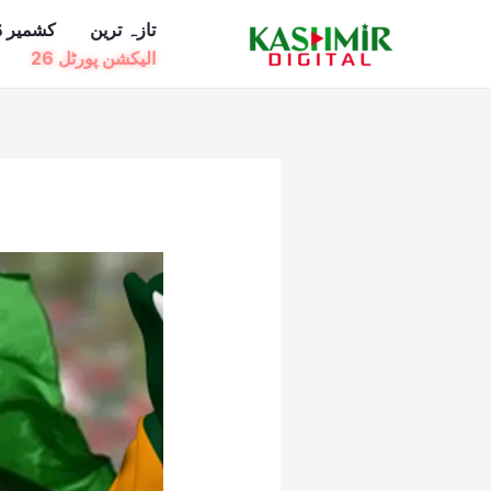
Ski
تازہ ترین
کشمیر ڈ
t
الیکشن پورٹل 26
conten