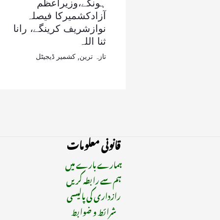
ہونگے،وزیراعظم
آزادکشمیرکا فیصلہ
نوازشریف کرینگے، رانا
ثنا اللہ
تازہ ترین
,
کشمیر ڈیجیٹل
قانونی معلومات
ہمارے بارے میں
ہم سے رابطہ کریں
رازداری کی پالیسی
شرائط و ضوابط