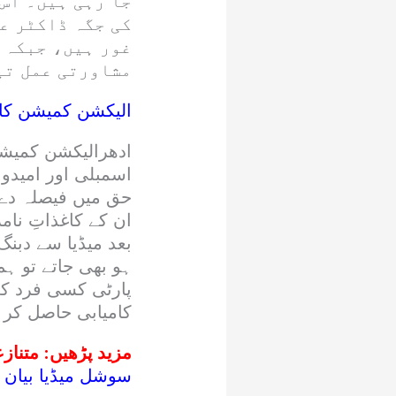
جا رہی ہیں۔ اس 
کی جگہ ڈاکٹر عم
غور ہیں، جبکہ 
مشاورتی عمل تی
الیکشن کمیشن کا 
ادھرالیکشن کمیشن
اسمبلی اور امیدوا
حق میں فیصلہ دے 
ان کے کاغذاتِ نام
بعد میڈیا سے دبن
ہو بھی جاتے تو ہ
پارٹی کسی فرد کی
کامیابی حاصل کر 
مزید پڑھیں:
متنازع
سوشل میڈیا بیان 