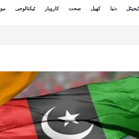
یجیٹل
دنیا
کھیل
صحت
کاروبار
ٹیکنالوجی
مو