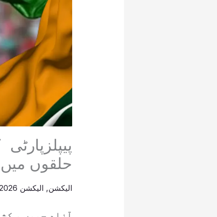
پیپلزپارٹی
حلقوں میں م
الیکشن
,
الیکشن 2026
آزاد جموں و کش