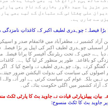
کے ساتھ ہی، ذرائع کا یہ بھی کہنا ہے کہ سرد
ر عزیز یا سید دلاور بخاری کے نام بھی پارٹی 
دیوان علی چغتائی کے متبادل کے لیے بھی پارٹ
زی سے جاری ہے۔
بڑا فیصلہ؛ چوہدری لطیف اکبر کے کاغذاتِ نامزدگی م
 آزاد کشمیر نے مظفرآباد میں قائمقام صدر و اسپیکر
ر اسمبلی چوہدری لطیف اکبر کی اپیل پر بڑا فیصلہ س
دیا ہے، جس کے تحت ریٹرننگ آفیسر کا پرانا فیصلہ م
زدگی کو باقاعدہ طور پر منظور کر لیا گیا ہے۔ کاغذ
گ گفتگو کرتے ہوئے چوہدری لطیف نے واضح کیا کہ اگر
م اصولوں کی سیاست کی بدولت الیکشن ضرور جیتتے، کی
 نہیں بلکہ عوام کی سیاست کرتی ہے اور آنے والے ا
کے آزاد کشمیر میں اگلی حکومت بنائے گی۔
ہ بیان، پیپلزپارٹی قیادت نے جاوید بٹ کا پارٹی ٹکٹ من
پر جاوید بٹ کا ٹکٹ منسوخ: