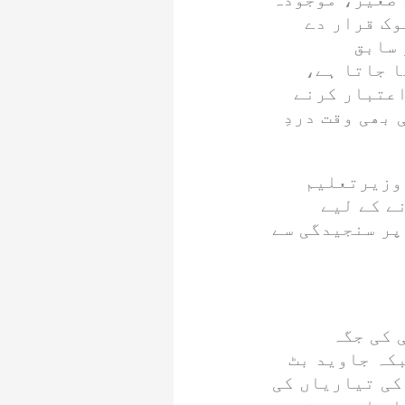
وک قرار دے
 سابق
ا جاتا ہے،
اعتبار کرنے
بھی وقت دردِ
 وزیرتعلیم
ے کے لیے
پر سنجیدگی سے
 کی جگہ
کہ جاوید بٹ
کی تیاریاں کی