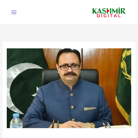
Ski
t
conten