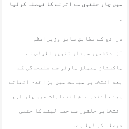
میں چار حلقوں سے اترنے کا فیصلہ کرلیا
۔
ذرائع کے مطابق سابق وزیراعظم
آزادکشمیر سردار تنویر الیاس نے
پاکستان پیپلز پارٹی سے علیحدگی کے
بعد انتخابی سیاست میں بڑا قدم اٹھاتے
ہوئے آئندہ عام انتخابات میں چار اہم
انتخابی حلقوں سے حصہ لینے کا حتمی
فیصلہ کر لیا ہے۔