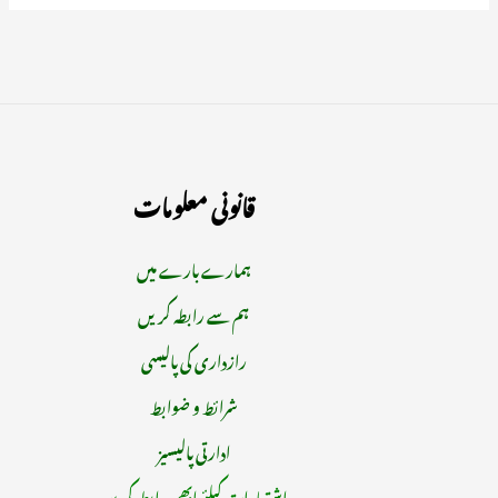
قانونی معلومات
ہمارے بارے میں
ہم سے رابطہ کریں
رازداری کی پالیسی
شرائط و ضوابط
ادارتی پالیسیز
اشتہارات کیلئے ابھی رابطہ کریں