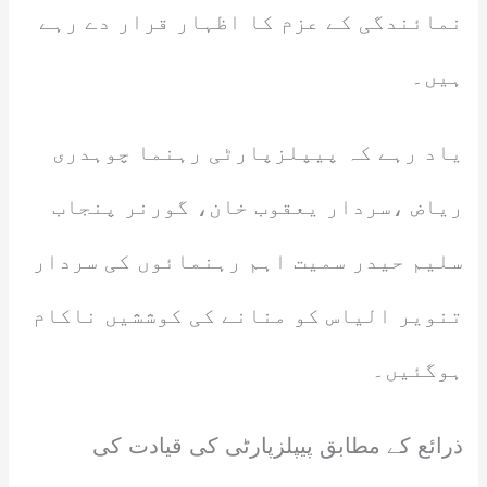
نمائندگی کے عزم کا اظہار قرار دے رہے
ہیں۔
یاد رہے کہ پیپلزپارٹی رہنما چوہدری
ریاض ،سردار یعقوب خان، گورنر پنجاب
سلیم حیدر سمیت اہم رہنمائوں کی سردار
تنویر الیاس کو منانے کی کوششیں ناکام
ہوگئیں۔
ذرائع کے مطابق پیپلزپارٹی کی قیادت کی