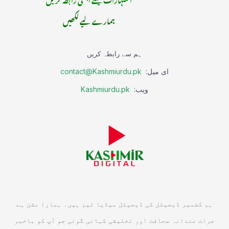
ہمارے لیے لکھیں
ہم سے رابطہ کریں
ای میل:
contact@Kashmiurdu.pk
ویب:
Kashmiurdu.pk
ہم کشمیر ڈیجیٹل کی ڈیجیٹل میڈیا ٹیم ہیں۔ ہمارا مشن ہے
جرات مندانہ صحافت اور تخلیقی کہانی گوئی جو آپ کو باخبر