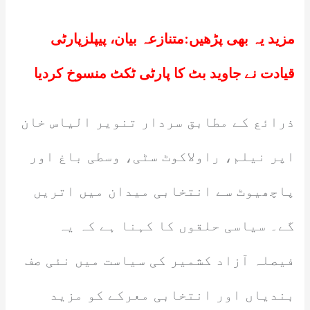
مزید یہ بھی پڑھیں:
متنازعہ بیان، پیپلزپارٹی
قیادت نے جاوید بٹ کا پارٹی ٹکٹ منسوخ کردیا
ذرائع کے مطابق سردار تنویر الیاس خان
اپر نیلم، راولاکوٹ سٹی، وسطی باغ اور
پاچھیوٹ سے انتخابی میدان میں اتریں
گے۔ سیاسی حلقوں کا کہنا ہے کہ یہ
فیصلہ آزاد کشمیر کی سیاست میں نئی صف
بندیاں اور انتخابی معرکے کو مزید