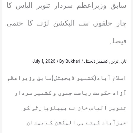
سابق وزیراعظم سردار تنویر الیاس کا
چار حلقوں سے الیکشن لڑنے کا حتمی
فیصلہ
تازہ ترین
,
کشمیر ڈیجیٹل
/
Bukhari
/ By
July 1, 2026
اسلام آباد(کشمیر ڈیجیٹل)سابق وزیراعظم
آزاد حکومت ریاست جموں و کشمیر سردار
تنویر الیاس خان نے پیپلزپارٹی کو
خیرآباد کہتے ہی الیکشن کے میدان