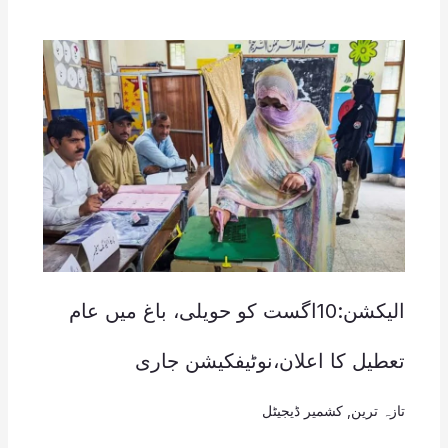
الیکشن:10اگست کو حویلی، باغ میں عام
تعطیل کا اعلان،نوٹیفکیشن جاری
تازہ ترین
,
کشمیر ڈیجیٹل