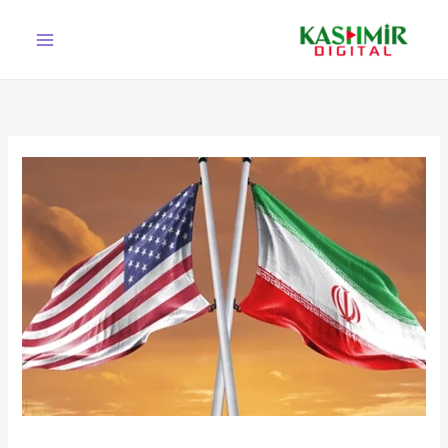
Ski
t
conten