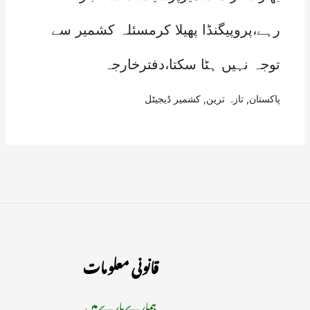
رہے،پروپیگنڈا پھیلا کرمسئلہ کشمیر سے
توجہ نہیں ہٹا سکتا،دفترخارجہ
پاکستان
,
تازہ ترین
,
کشمیر ڈیجیٹل
قانونی معلومات
ہمارے بارے میں