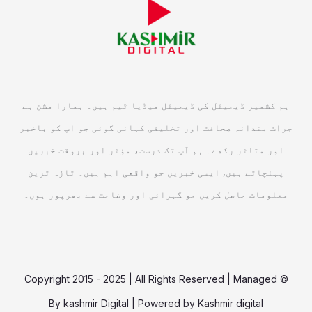
ہم کشمیر ڈیجیٹل کی ڈیجیٹل میڈیا ٹیم ہیں۔ ہمارا مشن ہے
جرات مندانہ صحافت اور تخلیقی کہانی گوئی جو آپ کو باخبر
اور متاثر رکھے۔ ہم آپ تک درست، مؤثر اور بروقت خبریں
پہنچاتے ہیں, ایسی خبریں جو واقعی اہم ہیں۔ تازہ ترین
معلومات حاصل کریں جو گہرائی اور وضاحت سے بھرپور ہوں۔
© Copyright 2015 - 2025 | All Rights Reserved | Managed
By
kashmir Digital
| Powered by
Kashmir digital