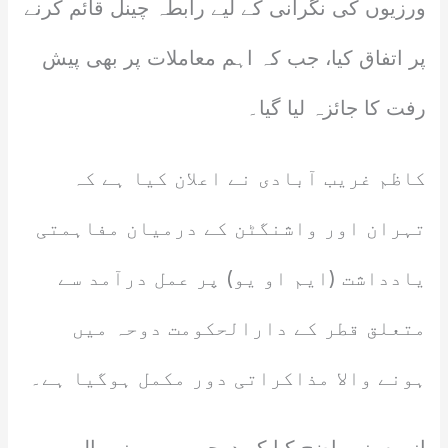
ورزیوں کی نگرانی کے لیے رابطہ چینل قائم کرنے
پر اتفاق کیا، جب کہ اہم معاملات پر بھی پیش
رفت کا جائزہ لیا گیا۔
کاظم غریب آبادی نے اعلان کیا ہے کہ
تہران اور واشنگٹن کے درمیان مفاہمتی
یادداشت (ایم او یو) پر عمل درآمد سے
متعلق قطر کے دارالحکومت دوحہ میں
ہونے والا مذاکراتی دور مکمل ہوگیا ہے۔