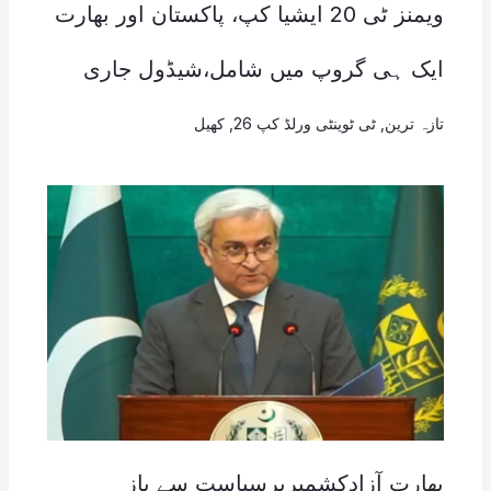
ویمنز ٹی 20 ایشیا کپ، پاکستان اور بھارت
ایک ہی گروپ میں شامل،شیڈول جاری
تازہ ترین
,
ٹی ٹوینٹی ورلڈ کپ 26
,
کھیل
بھارت آزادکشمیرپرسیاست سے باز