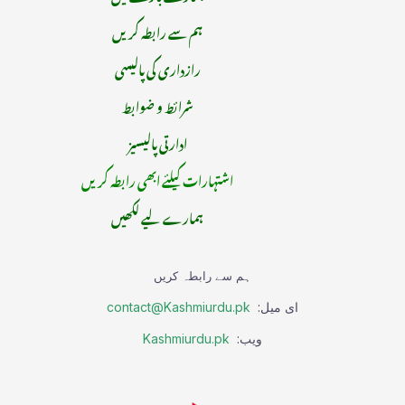
ہم سے رابطہ کریں
رازداری کی پالیسی
شرائط و ضوابط
ادارتی پالیسیز
اشتہارات کیلئے ابھی رابطہ کریں
ہمارے لیے لکھیں
ہم سے رابطہ کریں
ای میل:
contact@Kashmiurdu.pk
ویب:
Kashmiurdu.pk