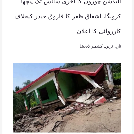
الیکشن چوروں کا آخری سانس تک پیچھا
کرونگا، اشفاق ظفر کا فاروق حیدر کیخلاف
کارروائی کا اعلان
تازہ ترین
,
کشمیر ڈیجیٹل