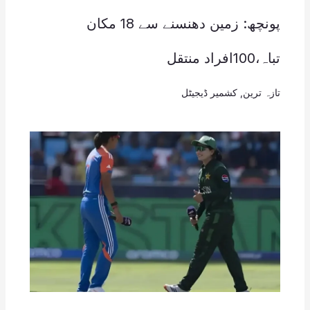
پونچھ: زمین دھنسنے سے 18 مکان
تباہ،100افراد منتقل
تازہ ترین
,
کشمیر ڈیجیٹل