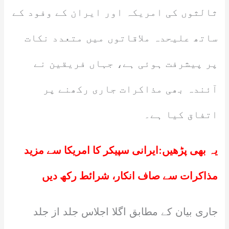
ثالثوں کی امریکہ اور ایران کے وفود کے
ساتھ علیحدہ ملاقاتوں میں متعدد نکات
پر پیشرفت ہوئی ہے، جہاں فریقین نے
آئندہ بھی مذاکرات جاری رکھنے پر
اتفاق کیا ہے۔
یہ بھی پڑھیں:
ایرانی سپیکر کا امریکا سے مزید
مذاکرات سے صاف انکار، شرائط رکھ دیں
جاری بیان کے مطابق اگلا اجلاس جلد از جلد