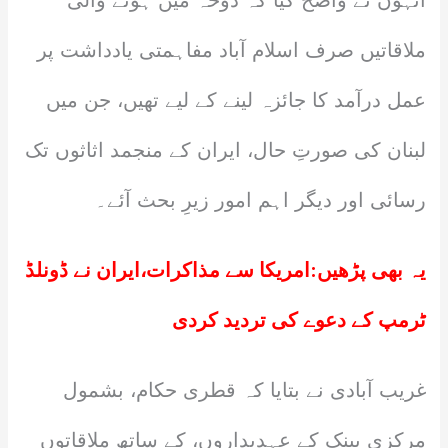
انہوں نے واضح کیا کہ دوحہ میں ہونے والی
ملاقاتیں صرف اسلام آباد مفاہمتی یادداشت پر
عمل درآمد کا جائزہ لینے کے لیے تھیں، جن میں
لبنان کی صورتِ حال، ایران کے منجمد اثاثوں تک
رسائی اور دیگر اہم امور زیرِ بحث آئے۔
یہ بھی پڑھیں:
امریکا سے مذاکرات،ایران نے ڈونلڈ
ٹرمپ کے دعوے کی تردید کردی
غریب آبادی نے بتایا کہ قطری حکام، بشمول
مرکزی بینک کے عہدیداروں، کے ساتھ ملاقاتوں