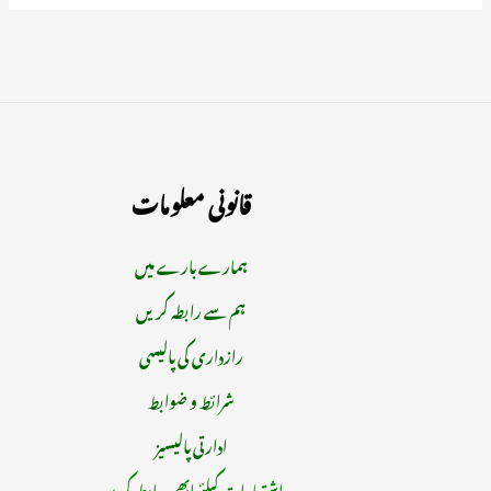
قانونی معلومات
ہمارے بارے میں
ہم سے رابطہ کریں
رازداری کی پالیسی
شرائط و ضوابط
ادارتی پالیسیز
اشتہارات کیلئے ابھی رابطہ کریں