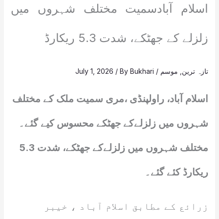
اسلام آبادسمیت مختلف شہروں میں
زلزلے کے جھٹکے، شدت 5.3 ریکارڈ
تازہ ترین
,
موسم
/
Bukhari
/ By
July 1, 2026
اسلام آباد، راولپنڈی ،مری سمیت ملک کے مختلف
شہروں میں زلزلےکے جھٹکے محسوس کیے گئے۔
مختلف شہروں میں زلزلےکے جھٹکے، شدت 5.3
ریکارڈ کئے گئے۔
زرائع کے مطابق اسلام آباد ، خیبر