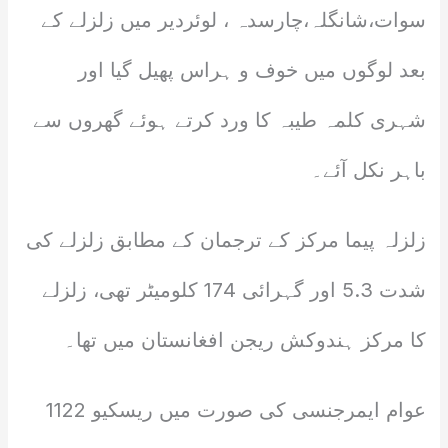
سوات،شانگلہ،چارسدہ ، لوئردیر میں زلزلے کے
بعد لوگوں میں خوف و ہراس پھیل گیا اور
شہری کلمہ طیبہ کا ورد کرتے ہوئے گھروں سے
باہر نکل آئے۔
زلزلہ پیما مرکز کے ترجمان کے مطابق زلزلے کی
شدت 5.3 اور گہرائی 174 کلومیٹر تھی، زلزلے
کا مرکز ہندوکش ریجن افغانستان میں تھا۔
عوام ایمرجنسی کی صورت میں ریسکیو 1122