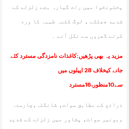
پختونخوا میں رات گیارہ بجے زلزلے کے
شدید جھٹکے ، لوگ کلمہ طیبہ کا ورد
کرتے گھروں سے نکل آئے ۔
مزید یہ بھی پڑھیں:
کاغذات نامزدگی مسترد کئے
جانے کیخلاف 28 اپیلوں میں
سے10منظور،16مسترد
ذرائع کے مطابق سوات، شانگلہ،چارسدہ
،بونیر سوات، پشاور میں زلزلے کے شدید