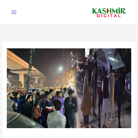
Ski
t
conten