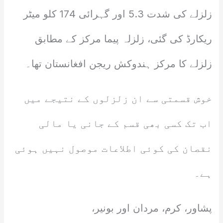
زلزلے کی شدت 5.3 اور گہرائی 174 کلو میٹر
ریکارڈ کی گئی، زلزلہ پیما مرکز کے مطابق
زلزلے کا مرکز ہندوکش ریجن افغانستان تھا۔
خوش قسمتی سے ان زلزلوں کے نتیجے میں
اب تک کسی بھی قسم کے جانی یا مالی
نقصان کی کوئی اطلاعات موصول نہیں ہوئی
ہے۔
پشاور، کرم، مردان اور بونیر،