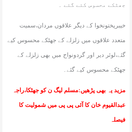
جھٹکے محسوس کئے گئے ۔
خیبرپختونخوا کے دیگر علاقوں مردان،سمیت
متعدد علاقوں میں زلزلے کے جھٹکے محسوس کیے
گئے،لوئر دیر اور گردونواح میں بھی زلزلے کے
جھٹکے محسوس کیے گئے۔
مزید یہ بھی پڑھیں:
مسلم لیگ ن کو جھٹکا،راجہ
عبدالقیوم خان کا آئی پی پی میں شمولیت کا
فیصلہ