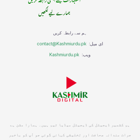
ہمارے لیے لکھیں
ہم سے رابطہ کریں
ای میل:
contact@Kashmiurdu.pk
ویب:
Kashmiurdu.pk
ہم کشمیر ڈیجیٹل کی ڈیجیٹل میڈیا ٹیم ہیں۔ ہمارا مشن ہے
جرات مندانہ صحافت اور تخلیقی کہانی گوئی جو آپ کو باخبر