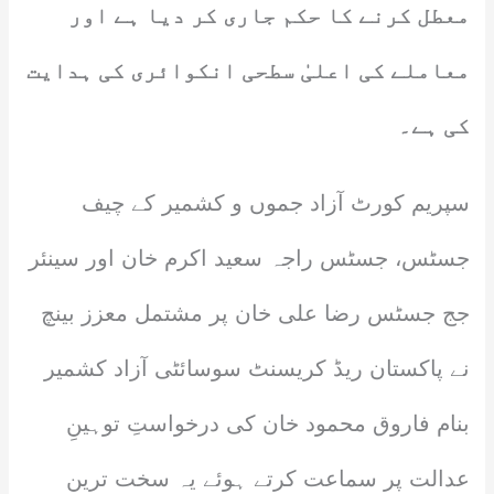
معطل کرنے کا حکم جاری کر دیا ہے اور
معاملے کی اعلیٰ سطحی انکوائری کی ہدایت
کی ہے۔
سپریم کورٹ آزاد جموں و کشمیر کے چیف
جسٹس، جسٹس راجہ سعید اکرم خان اور سینئر
جج جسٹس رضا علی خان پر مشتمل معزز بینچ
نے پاکستان ریڈ کریسنٹ سوسائٹی آزاد کشمیر
بنام فاروق محمود خان کی درخواستِ توہینِ
عدالت پر سماعت کرتے ہوئے یہ سخت ترین