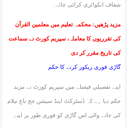
شفاف انکوائری کرائی جائے۔
مزید پڑھیں:
محکمہ تعلیم میں معلمین القرآن
کی تقرریوں کا معاملہ، سپریم کورٹ نے سماعت
کی تاریخ مقرر کر دی
گاڑی فوری ریکور کرنے کا حکم
اپنے تفصیلی فیصلے میں سپریم کورٹ نے مزید
حکم دیا ہے کہ ڈسٹرکٹ اینڈ سیشن جج باغ نیلام
کی جانے والی اس گاڑی کو فوری طور پر اپنے