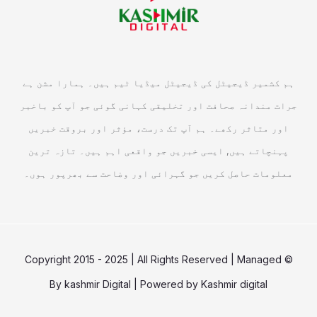
ہم کشمیر ڈیجیٹل کی ڈیجیٹل میڈیا ٹیم ہیں۔ ہمارا مشن ہے
جرات مندانہ صحافت اور تخلیقی کہانی گوئی جو آپ کو باخبر
اور متاثر رکھے۔ ہم آپ تک درست، مؤثر اور بروقت خبریں
پہنچاتے ہیں, ایسی خبریں جو واقعی اہم ہیں۔ تازہ ترین
معلومات حاصل کریں جو گہرائی اور وضاحت سے بھرپور ہوں۔
© Copyright 2015 - 2025 | All Rights Reserved | Managed
By
kashmir Digital
| Powered by
Kashmir digital