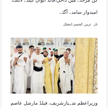
امیدوار سامنے آگئے
تازہ ترین
,
کشمیر ڈیجیٹل
وزیراعظم شہبازشریف، فیلڈ مارشل عاصم