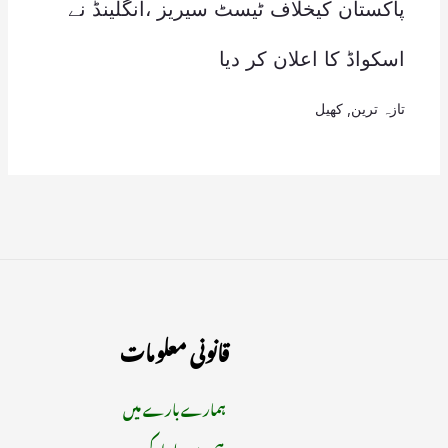
پاکستان کیخلاف ٹیسٹ سیریز ،انگلینڈ نے
اسکواڈ کا اعلان کر دیا
تازہ ترین
,
کھیل
قانونی معلومات
ہمارے بارے میں
ہم سے رابطہ کریں