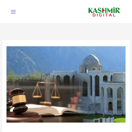
Ski
t
conten