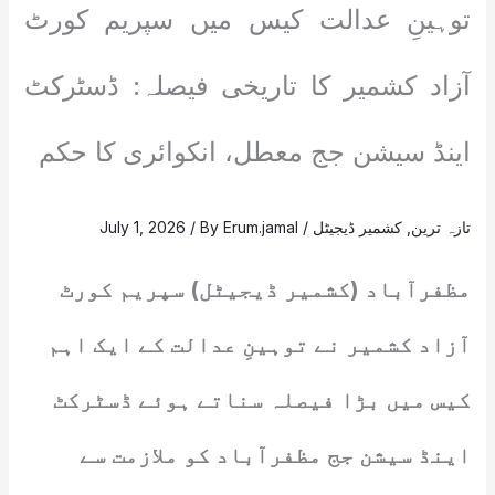
توہینِ عدالت کیس میں سپریم کورٹ
آزاد کشمیر کا تاریخی فیصلہ: ڈسٹرکٹ
اینڈ سیشن جج معطل، انکوائری کا حکم
تازہ ترین
,
کشمیر ڈیجیٹل
/
Erum.jamal
/ By
July 1, 2026
مظفرآباد (کشمیر ڈیجیٹل) سپریم کورٹ
آزاد کشمیر نے توہینِ عدالت کے ایک اہم
کیس میں بڑا فیصلہ سناتے ہوئے ڈسٹرکٹ
اینڈ سیشن جج مظفرآباد کو ملازمت سے