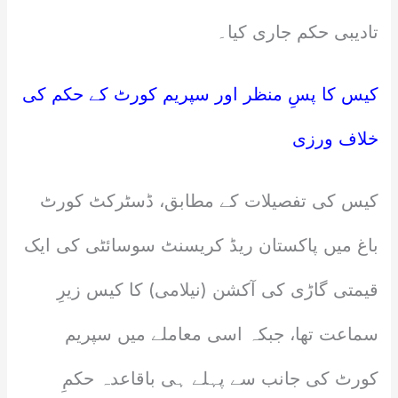
تادیبی حکم جاری کیا۔
کیس کا پسِ منظر اور سپریم کورٹ کے حکم کی
خلاف ورزی
کیس کی تفصیلات کے مطابق، ڈسٹرکٹ کورٹ
باغ میں پاکستان ریڈ کریسنٹ سوسائٹی کی ایک
قیمتی گاڑی کی آکشن (نیلامی) کا کیس زیرِ
سماعت تھا، جبکہ اسی معاملے میں سپریم
کورٹ کی جانب سے پہلے ہی باقاعدہ حکمِ