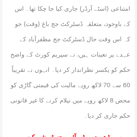
امتناعی (اسٹے آرڈر) جاری کیا جا چکا تھا۔ اس
کے باوجود، متعلقہ ڈسٹرکٹ جج باغ (وقت) جو
کہ اس وقت حال ڈسٹرکٹ جج مظفرآباد کے
عہدے پر تعینات ہیں، نے سپریم کورٹ کے واضح
حکم کو یکسر نظرانداز کر دیا۔ انہوں نے تقریباً
60 سے 70 لاکھ روپے مالیت کی قیمتی گاڑی کو
محض 8 لاکھ روپے میں نیلام کرنے کا غیر قانونی
حکم جاری کر دیا۔