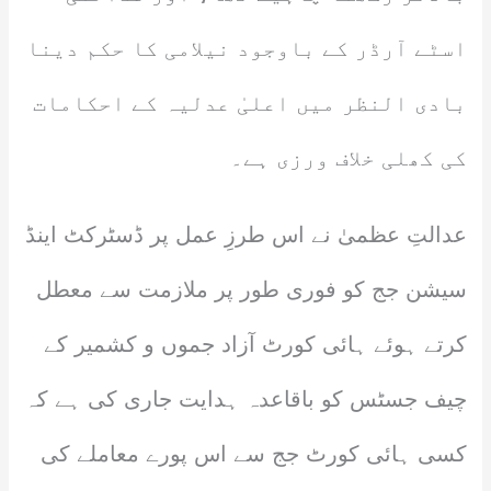
اسٹے آرڈر کے باوجود نیلامی کا حکم دینا
بادی النظر میں اعلیٰ عدلیہ کے احکامات
کی کھلی خلاف ورزی ہے۔
عدالتِ عظمیٰ نے اس طرزِ عمل پر ڈسٹرکٹ اینڈ
سیشن جج کو فوری طور پر ملازمت سے معطل
کرتے ہوئے ہائی کورٹ آزاد جموں و کشمیر کے
چیف جسٹس کو باقاعدہ ہدایت جاری کی ہے کہ
کسی ہائی کورٹ جج سے اس پورے معاملے کی