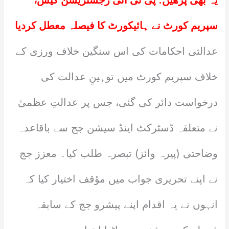
یہ بھی پڑھیں:
پی ٹی آئی رجسٹریشن کیس،
سپریم کورٹ نے ہائیکورٹ کا فیصلہ معطل کردیا
عدالتی احکامات کی اس سنگین خلاف ورزی کے
خلاف سپریم کورٹ میں توہینِ عدالت کی
درخواست دائر کی گئی، جس پر عدالتِ عظمیٰ
نے متعلقہ ڈسٹرکٹ اینڈ سیشن جج سے باقاعدہ
وضاحتی (پیرہ وائز) تبصرہ طلب کیا۔ معزز جج
نے اپنے تحریری جواب میں مؤقف اختیار کیا کہ
انہوں نے یہ اقدام اپنے پیشرو جج کے سابقہ