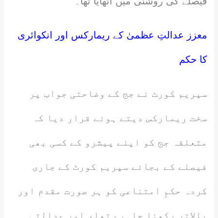
فیصلے کی روشنی میں اٹھایا تھا۔
معزز عدالتِ عظمیٰ کے ریمارکس اور انکوائری
کا حکم
سپریم کورٹ نے جج کے وضاحتی جواب پر
سخت ریمارکس دیتے ہوئے قرار دیا کہ
متعلقہ جج کو اپنے پیشرو کے کسی بھی
فیصلے کے بجائے سپریم کورٹ کے جاری
کردہ حکمِ امتناعی کو ہر صورت مقدم اور
بالاتر رکھنا چاہیے تھا، اور عدالتی