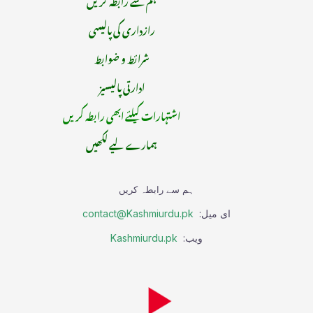
رازداری کی پالیسی
شرائط و ضوابط
ادارتی پالیسیز
اشتہارات کیلئے ابھی رابطہ کریں
ہمارے لیے لکھیں
ہم سے رابطہ کریں
ای میل:
contact@Kashmiurdu.pk
ویب:
Kashmiurdu.pk