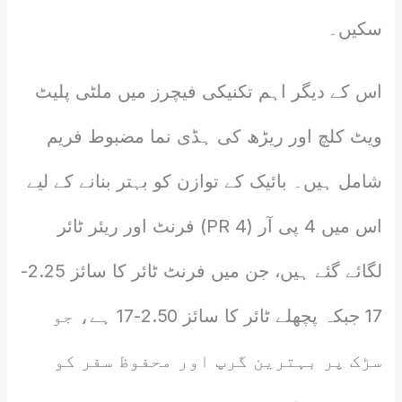
سکیں۔
اس کے دیگر اہم تکنیکی فیچرز میں ملٹی پلیٹ
ویٹ کلچ اور ریڑھ کی ہڈی نما مضبوط فریم
شامل ہیں۔ بائیک کے توازن کو بہتر بنانے کے لیے
اس میں 4 پی آر (4 PR) فرنٹ اور ریئر ٹائر
لگائے گئے ہیں، جن میں فرنٹ ٹائر کا سائز 2.25-
17 جبکہ پچھلے ٹائر کا سائز 2.50-17 ہے، جو
سڑک پر بہترین گرپ اور محفوظ سفر کو