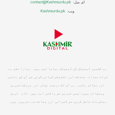
ای میل:
contact@Kashmiurdu.pk
ویب:
Kashmiurdu.pk
ہم کشمیر ڈیجیٹل کی ڈیجیٹل میڈیا ٹیم ہیں۔ ہمارا مشن ہے
جرات مندانہ صحافت اور تخلیقی کہانی گوئی جو آپ کو باخبر
اور متاثر رکھے۔ ہم آپ تک درست، مؤثر اور بروقت خبریں
پہنچاتے ہیں, ایسی خبریں جو واقعی اہم ہیں۔ تازہ ترین
معلومات حاصل کریں جو گہرائی اور وضاحت سے بھرپور ہوں۔