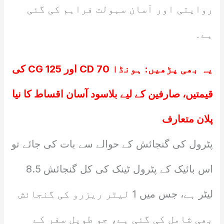
روایتی اور آسان سہولت فراہم کی گئی
ہے۔
یہ بھی پڑھیں:
ہونڈا CD 70 اور CG 125 کی
قیمتیں، صارفین کے لیے بلاسود آسان اقساط کا نیا
پلان متعارف
پٹرول کی گنجائش کے حوالے سے بات کی جائے تو
اس بائیک کے پٹرول ٹینک کی کل گنجائش 8.5
لیٹر ہے، جس میں 1 لیٹر ریزرو کی گنجائش
بھی شامل کی گئی ہے، جو طویل سفر کے