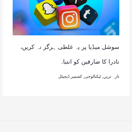
سوشل میڈیا پر یہ غلطی ہرگز نہ کریں،
نادرا کا صارفین کو انتباہ
تازہ ترین
,
ٹیکنالوجی
,
کشمیر ڈیجیٹل