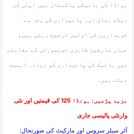
ہونڈا کی بائیکس پاکستان میں اپنی کم
دیکھ بھال اور پائیداری کی وجہ سے
خریداروں کی اولین ترجیح رہتی ہیں،
جہاں صارفین ظاہری خوبصورتی کے مقابلے
میں بائیک کی پائیداری کو زیادہ اہمیت
دیتے ہیں۔
مزید پڑھیں:
ہونڈا 125 کی قیمتیں اور نئی
وارنٹی پالیسی جاری
آٹر سیلز سروس اور مارکیٹ کی صورتحال: