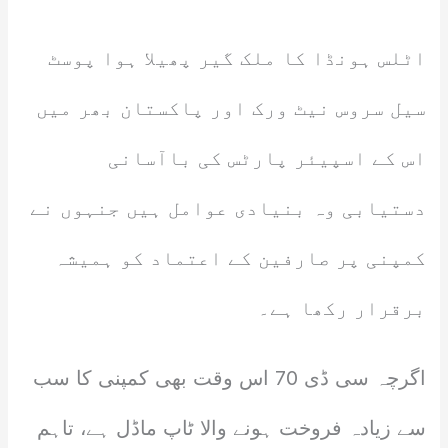
اٹلس ہونڈا کا ملک گیر پھیلا ہوا پوسٹ
سیل سروس نیٹ ورک اور پاکستان بھر میں
اس کے اسپیئر پارٹس کی باآسانی
دستیابی وہ بنیادی عوامل ہیں جنہوں نے
کمپنی پر صارفین کے اعتماد کو ہمیشہ
برقرار رکھا ہے۔
اگرچہ سی ڈی 70 اس وقت بھی کمپنی کا سب
سے زیادہ فروخت ہونے والا ٹاپ ماڈل ہے، تاہم