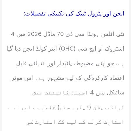
انجن اور پٹرول ٹینک کی تکنیکی تفصیلات:
نئی اٹلس ہونڈا سی ڈی 70 ماڈل 2026 میں 4
اسٹروک او ایچ سی (OHC) ایئر کولڈ انجن دیا گیا
ہے، جو اپنی مضبوط، پائیدار اور انتہائی قابل
اعتماد کارکردگی کے لیے مشہور ہے۔ اس موٹر
سائیکل میں 4 اسپیڈ کانسٹنٹ میش
ٹرانسمیشن (گیئر سسٹم) شامل ہے اور اسے
اسٹارٹ کرنے کے لیے کک اسٹارٹ کی