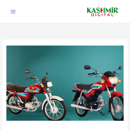
Ski
t
conten