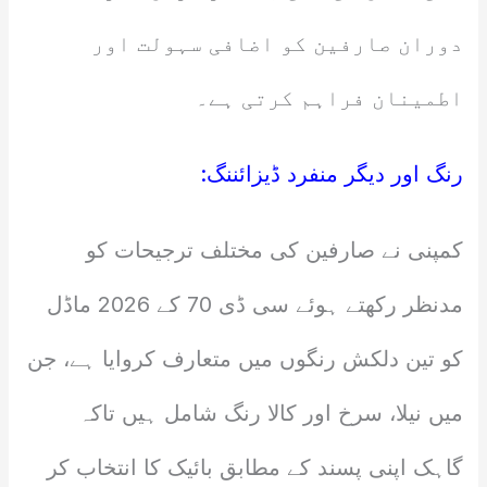
دوران صارفین کو اضافی سہولت اور
اطمینان فراہم کرتی ہے۔
رنگ اور دیگر منفرد ڈیزائننگ:
کمپنی نے صارفین کی مختلف ترجیحات کو
مدنظر رکھتے ہوئے سی ڈی 70 کے 2026 ماڈل
کو تین دلکش رنگوں میں متعارف کروایا ہے، جن
میں نیلا، سرخ اور کالا رنگ شامل ہیں تاکہ
گاہک اپنی پسند کے مطابق بائیک کا انتخاب کر