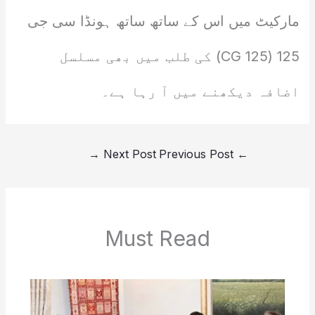
مارکیٹ میں اس کے ساتھ ساتھ ہونڈا سی جی
125 (CG 125) کی طلب میں بھی مسلسل
اضافہ دیکھنے میں آ رہا ہے۔
→
Next Post
Previous Post
←
Must Read