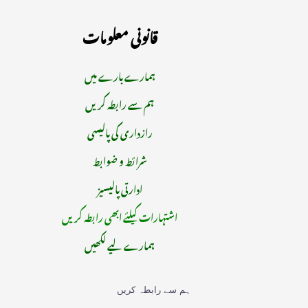
قانونی معلومات
ہمارے بارے میں
ہم سے رابطہ کریں
رازداری کی پالیسی
شرائط و ضوابط
ادارتی پالیسیز
اشتہارات کیلئے ابھی رابطہ کریں
ہمارے لیے لکھیں
ہم سے رابطہ کریں