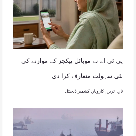
پی ٹی اے نے موبائل پیکجز کے موازنے کی
نئی سہولت متعارف کرا دی
تازہ ترین
,
کاروبار
,
کشمیر ڈیجیٹل