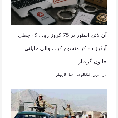
آن لائن اسٹور پر 75 کروڑ روپے کے جعلی
آرڈرز دے کر منسوخ کرنے والی جاپانی
خاتون گرفتار
تازہ ترین
,
ٹیکنالوجی
,
دنیا
,
کاروبار