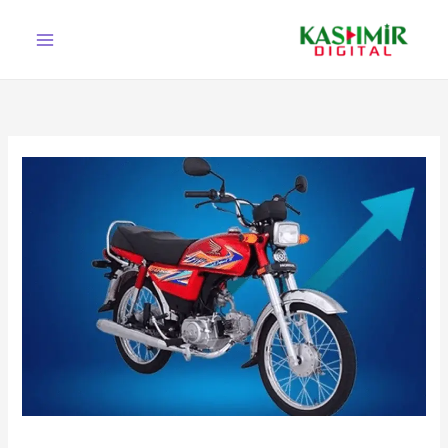
Ski
t
conten