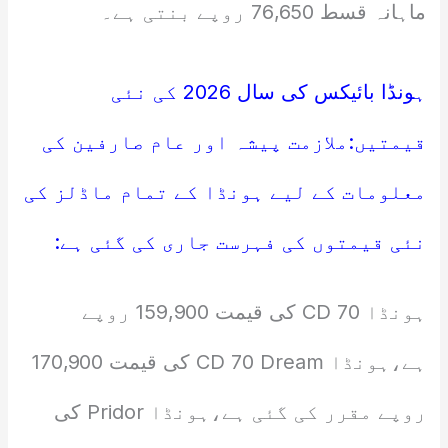
ماہانہ قسط 76,650 روپے بنتی ہے۔
ہونڈا بائیکس کی سال 2026 کی نئی
قیمتیں:ملازمت پیشہ اور عام صارفین کی
معلومات کے لیے ہونڈا کے تمام ماڈلز کی
نئی قیمتوں کی فہرست جاری کی گئی ہے:
ہونڈا CD 70 کی قیمت 159,900 روپے
ہے،ہونڈا CD 70 Dream کی قیمت 170,900
روپے مقرر کی گئی ہے،ہونڈا Pridor کی