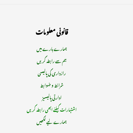
قانونی معلومات
ہمارے بارے میں
ہم سے رابطہ کریں
رازداری کی پالیسی
شرائط و ضوابط
ادارتی پالیسیز
اشتہارات کیلئے ابھی رابطہ کریں
ہمارے لیے لکھیں