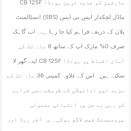
صارفین کو جدید ترین ہونڈا CB 125F
ماڈل لچکدار ایس بی ایس (SBS) انسٹالمنٹ
پلان کے ذریعے فراہم کیا جا رہا ہے۔ اب گاہک
صرف 0% مارک اپ کے ساتھ 6 ماہ تک کی
آسان اقساط پر ہونڈا CB 125F اپنے گھر لا
سکتے ہیں۔ اس کے علاوہ کمپنی 36 ماہ تک کے
مزید تین ادائیگی کے طریقے بھی فراہم
کر رہی ہے جن پر انتہائی معمولی
پروسیسنگ فیس لاگو ہوگی۔ یہ آفر ریڈ اور