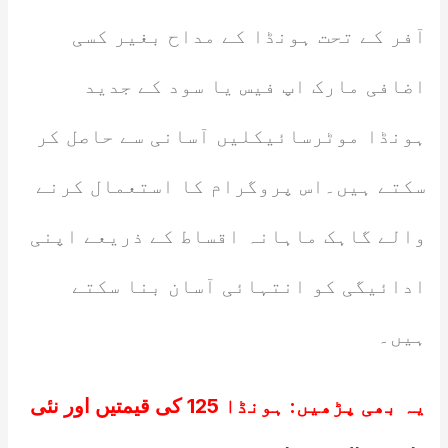
آفر کے تحت ہونڈا کے مداح بغیر کسی
اضافی مارک اپ فیس یا سود کے جدید
ہونڈا موٹرسائیکلیں آسانی سے حاصل کر
سکتے ہیں۔اس پروگرام کا استعمال کرنے
والے گاہک ماہانہ اقساط کے ذریعے اپنی
ادائیگی کو انتہائی آسان بنا سکتے
ہیں۔
یہ بھی پڑھیں:
ہونڈا 125 کی قیمتیں اور نئی