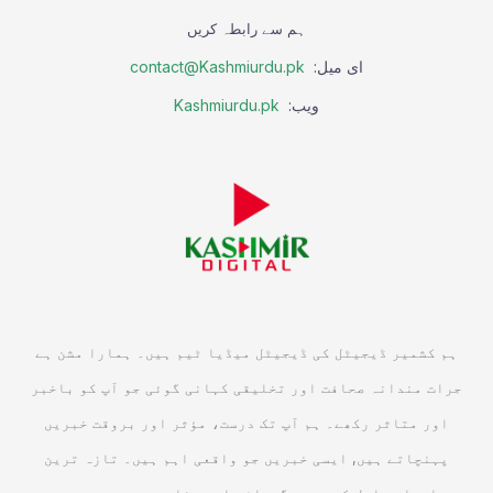
ہم سے رابطہ کریں
ای میل:
contact@Kashmiurdu.pk
ویب:
Kashmiurdu.pk
ہم کشمیر ڈیجیٹل کی ڈیجیٹل میڈیا ٹیم ہیں۔ ہمارا مشن ہے
جرات مندانہ صحافت اور تخلیقی کہانی گوئی جو آپ کو باخبر
اور متاثر رکھے۔ ہم آپ تک درست، مؤثر اور بروقت خبریں
پہنچاتے ہیں, ایسی خبریں جو واقعی اہم ہیں۔ تازہ ترین