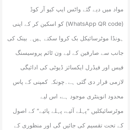
مواد میں دیے گئے واٹس ایپ کیو آر کوڈ
(WhatsApp QR code) کو اسکین کر کے اپنی
ہونڈا موٹرسائیکل بک کروا سکتے ہیں۔ بینک کی
جانب سے صارفین کے لیے ون ٹائم پروسیسنگ
فیس اور فیڈرل ایکسائز ڈیوٹی کی ادائیگی
لازمی قرار دی گئی ہے۔چونکہ کمپنی کے پاس
محدود انوینٹری موجود ہے، اس لیے
موٹرسائیکلیں “پہلے آئیے، پہلے پائیے” کے اصول
کے تحت تقسیم کی جائیں گی اور منظوری کے