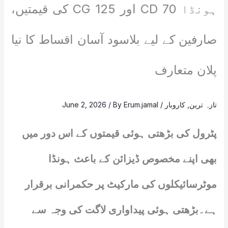
ہونڈا CD 70 اور CG 125 کی قیمتیں،
صارفین کے لیے بلاسود آسان اقساط کا نیا
پلان متعارف
تازہ ترین
,
کاروبار
/
Erum.jamal
/ By
June 2, 2026
پٹرول کی بڑھتی ہوئی قیمتوں کے اس دور میں
بھی اپنے مخصوص ڈیزائن کے باعث ہونڈا
موٹرسائیکلوں کی مارکیٹ پر حکمرانی برقرار
ہے۔بڑھتی ہوئی پیداواری لاگت کی وجہ سے