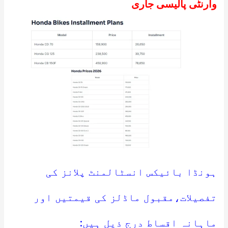
وارنٹی پالیسی جاری
ہونڈا بائیکس انسٹالمنٹ پلانز کی
تفصیلات،مقبول ماڈلز کی قیمتیں اور
ماہانہ اقساط درج ذیل ہیں: