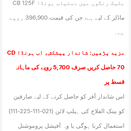
بلیک رنگوں میں دستیاب ہونڈا CB 125F
ماڈلز کے لیے ہے، جن کی قیمت 396,900 روپے
ہے۔
مزید پڑھیں:
شاندار پیشکش، اب ہونڈا CD
70 حاصل کریں صرف 5,700 روپے کی ماہانہ
قسط پر
اس شاندار آفر کو حاصل کرنے کے لیے صارفین
کو بینک الفلاح کی ہیلپ لائن (021-111-225-111)
استعمال کرنا ہوگی یا وہ آفیشل پروموشنل