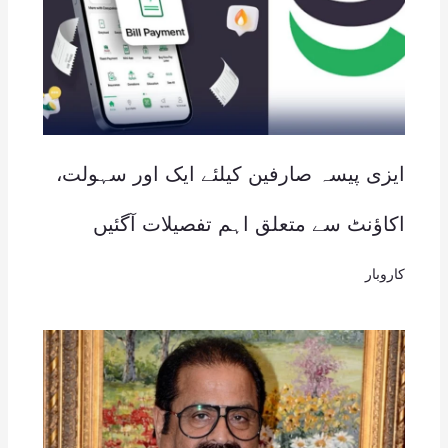
ایزی پیسہ صارفین کیلئے ایک اور سہولت،
اکاؤنٹ سے متعلق اہم تفصیلات آگئیں
کاروبار