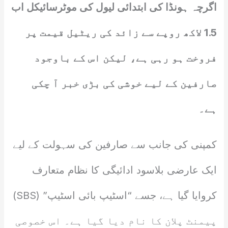
اگرچہ ہونڈا کی ابتدائی لیول کی موٹرسائیکل اب
1.5 لاکھ روپے سے زائد کی ریٹیل قیمت پر
فروخت ہو رہی ہے، لیکن اس کے باوجود
صارفین کے لیے خوشی کی بڑی خبر آ چکی
ہے۔
کمپنی کی جانب سے صارفین کی سہولت کے لیے
ایک عارضی بلاسود ادائیگی کا نظام متعارف
کروایا گیا ہے، جسے “اسٹیپ بائی اسٹیپ” (SBS)
پیمنٹ پلان کا نام دیا گیا ہے۔ اس خصوصی