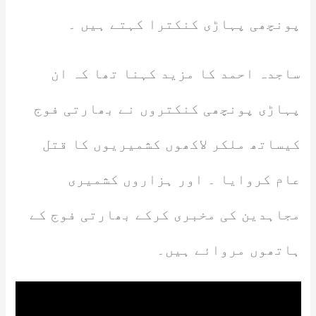
پونچھی پہاڑی کنکترا کہتے ہیں ۔
ساجدہ احمد کا مزید کہنا تھا کہ ان
پہاڑی پونچھی کنکتروں نے بھارتی فوج
کیساتھ ملکر لاکھوں کشمیریوں کا قتل
عام کروایا ۔ اور ہزاروں کشمیری
مجاہدین کی مخبری کرکے بھارتی فوج کے
ہاتھوں مروائے ہیں۔