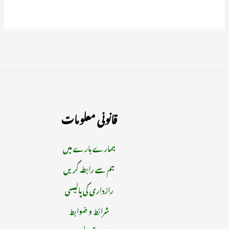
قانونی معلومات
ہمارے بارے میں
ہم سے رابطہ کریں
رازداری کی پالیسی
شرائط و ضوابط