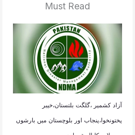
Must Read
آزاد کشمیر ،گلگت بلتستان،خیبر
پختونخوا،پنجاب اور بلوچستان میں بارشوں