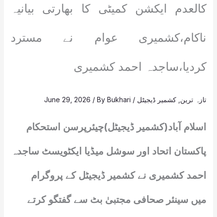
کالعدم ایکشن کمیٹی کا بھارتی بیانیہ
ناکام،کشمیری عوام نے مسترد
کردیا،ساجدہ احمد کشمیری
تازہ ترین
,
کشمیر ڈیجیٹل
/
Bukhari
/ By
June 29, 2026
اسلام آباد(کشمیر ڈیجیٹل)چیئرپرسن استحکام
پاکستان اتحاد اور سوشل میڈیا ایکٹویسٹ ساجدہ
احمد کشمیری نے کشمیر ڈیجیٹل کے پروگرام
میں سینئر صحافی مجتبیٰ بٹ سے گفتگو کرتے