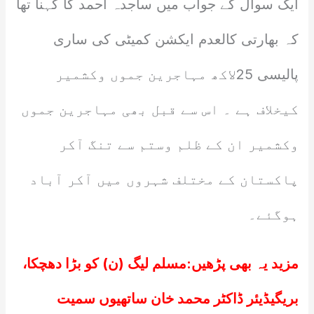
ایک سوال کے جواب میں ساجدہ احمد کا کہنا تھا
کہ بھارتی کالعدم ایکشن کمیٹی کی ساری
پالیسی 25لاکھ مہاجرین جموں وکشمیر
کیخلاف ہے ۔ اس سے قبل بھی مہاجرین جموں
وکشمیر ان کے ظلم وستم سے تنگ آکر
پاکستان کے مختلف شہروں میں آکر آباد
ہوگئے۔
مزید یہ بھی پڑھیں:
مسلم لیگ (ن) کو بڑا دھچکا،
بریگیڈیئر ڈاکٹر محمد خان ساتھیوں سمیت