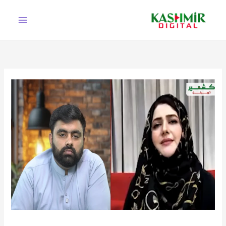
Ski
t
conten