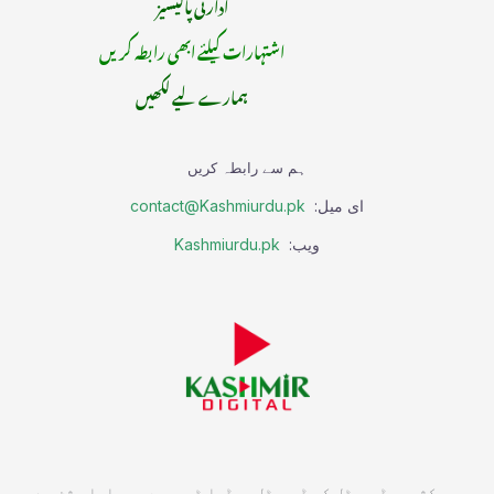
ادارتی پالیسیز
اشتہارات کیلئے ابھی رابطہ کریں
ہمارے لیے لکھیں
ہم سے رابطہ کریں
ای میل:
contact@Kashmiurdu.pk
ویب:
Kashmiurdu.pk
ہم کشمیر ڈیجیٹل کی ڈیجیٹل میڈیا ٹیم ہیں۔ ہمارا مشن ہے