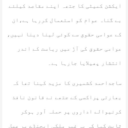
ایکشن کمیٹی کا جتھہ اپنے مقاصد کیلئے
بے گناہ عوام کو استعمال کررہا ہے،ان
کے عوامی حقوق سے کوئی لینا دینا نہیں،
عوامی حقوق کی آڑ میں ریاست کے اندر
انتشار پھیلایا جارہا ہے۔
ساجداحمد کشمیری کا مزید کہنا تھا کہ
بھارتی پراکسی کے جتھے نے قانون نافذ
کرنیوالے اداروں پر حملہ آور ہوکر
ثابت کیا کہ یہ غیر ملکی ایجنڈے پر عمل