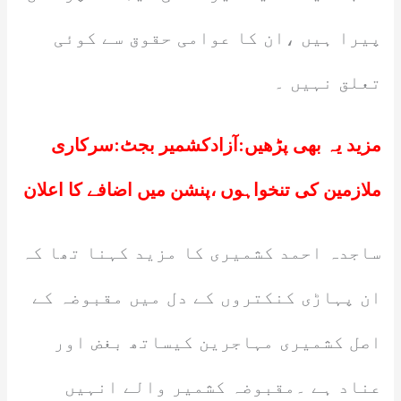
پیرا ہیں ،ان کا عوامی حقوق سے کوئی
تعلق نہیں ۔
مزید یہ بھی پڑھیں:
آزادکشمیر بجٹ:سرکاری
ملازمین کی تنخواہوں ،پنشن میں اضافے کا اعلان
ساجدہ احمد کشمیری کا مزید کہنا تھا کہ
ان پہاڑی کنکتروں کے دل میں مقبوضہ کے
اصل کشمیری مہاجرین کیساتھ بغض اور
عناد ہے ۔مقبوضہ کشمیر والے انہیں