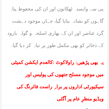
پی سے وابستہ ٹھکانوں اور ان کی محفوظ پناہ
گاہوں کو نشانہ بنایا گیا، جہاں موجود دہشت
گرد عناصر اور ان کے بھاری اسلحہ و گولہ بارود
کے ذخائر کو بھی مکمل طور پر تباہ کر دیا گیا۔
یہ بھی پڑھیں:
راولاکوٹ :کالعدم ایکشن کمیٹی
میں موجود مسلح جتھوں کی پولیس اور
سیکیورٹی اداروں پر براہِ راست فائرنگ کی
ویڈیو منظرِ عام پر آگئی