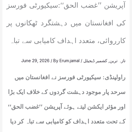
آپریشن ’’غضب الحق‘‘:سیکیورٹی فورسز
کی افغانستان میں دہشتگرد ٹھکانوں پر
کارروائی، متعدد اہداف کامیابی سے تباہ
تازہ ترین
,
کشمیر ڈیجیٹل
/
Erum.jamal
/ By
June 29, 2026
راولپنڈی: سیکیورٹی فورسز نے افغانستان میں
سرحد پار موجود دہشت گردوں کے خلاف ایک بڑا
اور مؤثر ایکشن لیتے ہوئے آپریشن ’’غضب الحق‘‘
کے تحت متعدد اہداف کو کامیابی سے تباہ کر دیا