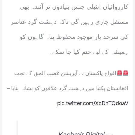
کارروائیاں انٹیلی جنس بنیادوں پر آئندہ بھی
مستقل جاری رہیں گی تاکہ دہشت گرد عناصر
کی سرحد پار موجود محفوظ پناہ گاہوں کو
ہمیشہ کے لیے ختم کیا جا سکے۔
افواج پاکستان نے آپریشن غضب الحق کے تحت
افغانستان پکتیا میں دہشت گرد علاقوں کو نشانہ بنایا –
pic.twitter.com/XcDnTQdoaV
— Kashmir Digital