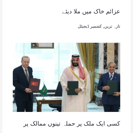
عزائم خاک میں ملا دیئے
تازہ ترین
,
کشمیر ڈیجیٹل
کسی ایک ملک پر حملہ تینوں ممالک پر