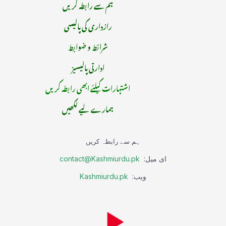
ہم سے رابطہ کریں
رازداری کی پالیسی
شرائط و ضوابط
ادارتی پالیسیز
اشتہارات کیلئے ابھی رابطہ کریں
ہمارے لیے لکھیں
ہم سے رابطہ کریں
ای میل:
contact@Kashmiurdu.pk
ویب:
Kashmiurdu.pk