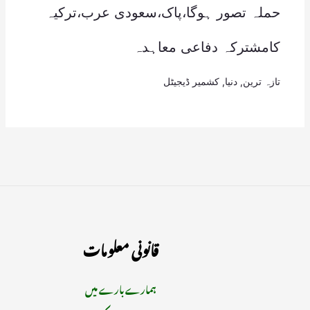
حملہ تصور ہوگا،پاک،سعودی عرب،ترکیہ
کامشترکہ دفاعی معاہدہ
تازہ ترین
,
دنیا
,
کشمیر ڈیجیٹل
قانونی معلومات
ہمارے بارے میں