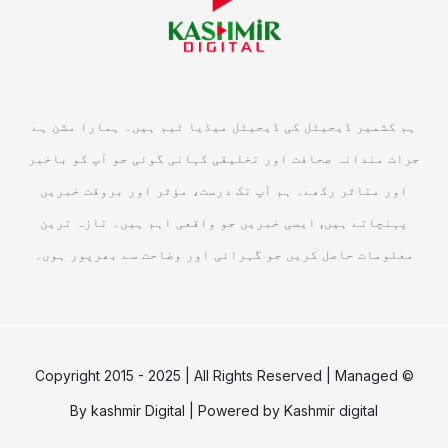
ہم کشمیر ڈیجیٹل کی ڈیجیٹل میڈیا ٹیم ہیں۔ ہمارا مشن ہے
جرات مندانہ صحافت اور تخلیقی کہانی گوئی جو آپ کو باخبر
اور متاثر رکھے۔ ہم آپ تک درست، مؤثر اور بروقت خبریں
پہنچاتے ہیں, ایسی خبریں جو واقعی اہم ہیں۔ تازہ ترین
معلومات حاصل کریں جو گہرائی اور وضاحت سے بھرپور ہوں۔
© Copyright 2015 - 2025 | All Rights Reserved | Managed
By
kashmir Digital
| Powered by
Kashmir digital