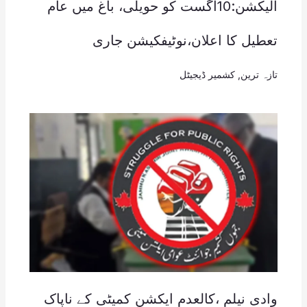
الیکشن:10اگست کو حویلی، باغ میں عام
تعطیل کا اعلان،نوٹیفکیشن جاری
تازہ ترین
,
کشمیر ڈیجیٹل
وادی نیلم ،کالعدم ایکشن کمیٹی کے ناپاک