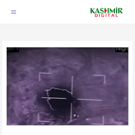
Ski
t
conten