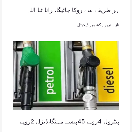
ہر طریقے سے روکا جائیگا، رانا ثنا اللہ
تازہ ترین
,
کشمیر ڈیجیٹل
پیٹرول 4روپے 45پیسے مہنگا،ڈیزل 2روپے