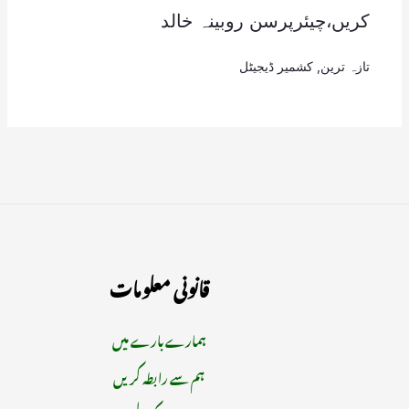
کریں،چیئرپرسن روبینہ خالد
تازہ ترین
,
کشمیر ڈیجیٹل
قانونی معلومات
ہمارے بارے میں
ہم سے رابطہ کریں