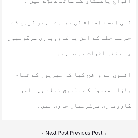
افواجِ پاکستان کے ساتھ کھڑے ہیں ۔
کسی ایسے اقدام کی حمایت نہیں کریں گے
جس سے خطے کے امن یا کاروباری سرگرمیوں
پر منفی اثرات مرتب ہوں۔
انہوں نے واضح کیا کہ میرپور کے تمام
بازار معمول کے مطابق کھلے ہیں اور
کاروباری سرگرمیاں جاری ہیں۔
→
Next Post
Previous Post
←