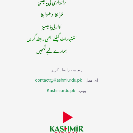
رازداری کی پالیسی
شرائط و ضوابط
ادارتی پالیسیز
اشتہارات کیلئے ابھی رابطہ کریں
ہمارے لیے لکھیں
ہم سے رابطہ کریں
ای میل:
contact@Kashmiurdu.pk
ویب:
Kashmiurdu.pk