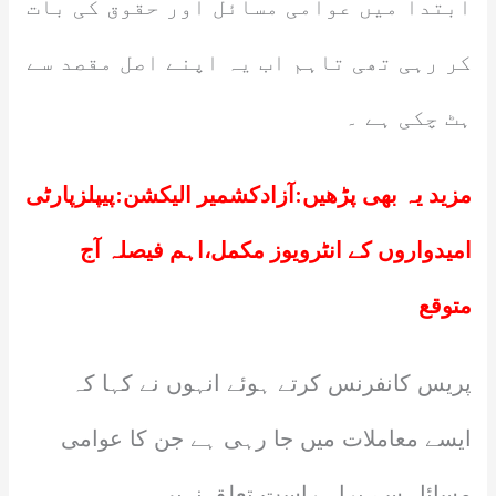
ابتدا میں عوامی مسائل اور حقوق کی بات
کر رہی تھی تاہم اب یہ اپنے اصل مقصد سے
ہٹ چکی ہے ۔
مزید یہ بھی پڑھیں:
آزادکشمیر الیکشن:پیپلزپارٹی
امیدواروں کے انٹرویوز مکمل،اہم فیصلہ آج
متوقع
پریس کانفرنس کرتے ہوئے انہوں نے کہا کہ
ایسے معاملات میں جا رہی ہے جن کا عوامی
مسائل سے براہ راست تعلق نہیں۔