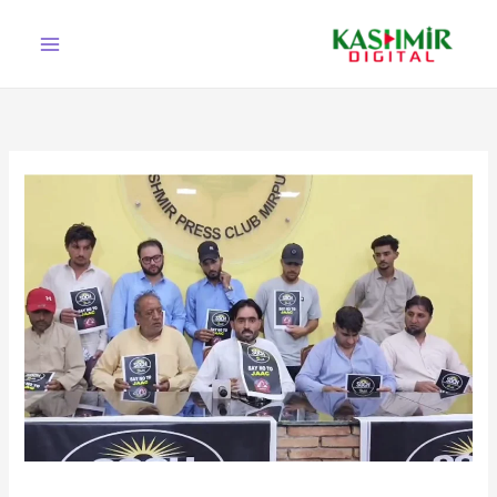
Ski
t
conten