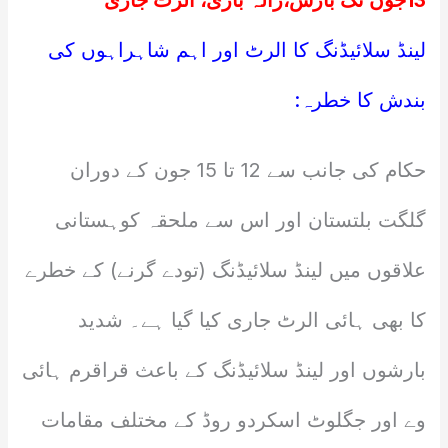
13جون تک بارش،ژالہ باری، الرٹ جاری
لینڈ سلائیڈنگ کا الرٹ اور اہم شاہراہوں کی
بندش کا خطرہ:
حکام کی جانب سے 12 تا 15 جون کے دوران
گلگت بلتستان اور اس سے ملحقہ کوہستانی
علاقوں میں لینڈ سلائیڈنگ (تودے گرنے) کے خطرے
کا بھی ہائی الرٹ جاری کیا گیا ہے۔ شدید
بارشوں اور لینڈ سلائیڈنگ کے باعث قراقرم ہائی
وے اور جگلوٹ اسکردو روڈ کے مختلف مقامات