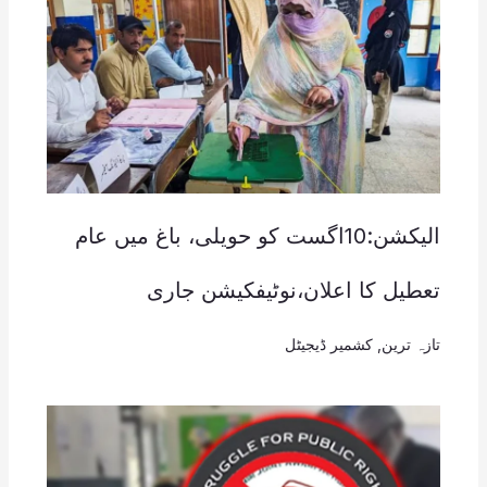
الیکشن:10اگست کو حویلی، باغ میں عام
تعطیل کا اعلان،نوٹیفکیشن جاری
تازہ ترین
,
کشمیر ڈیجیٹل