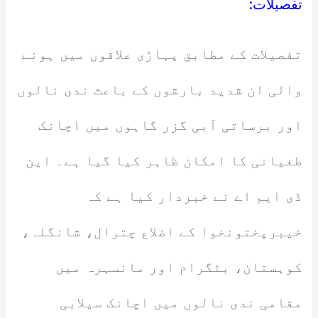
تفصیلات:
تفصیلات کے مطابق پہاڑی علاقوں میں ہونے
والی ان شدید بارشوں کے باعث ندی نالوں
اور برساتی آبی گزر گاہوں میں اچانک
طغیانی کا امکان ظاہر کیا گیا ہے۔ این
ڈی ایم اے نے خبردار کیا ہے کہ
خیبرپختونخوا کے اضلاع چترال، شانگلہ،
کوہستان، بٹگرام اور مانسہرہ میں
مقامی ندی نالوں میں اچانک سیلابی