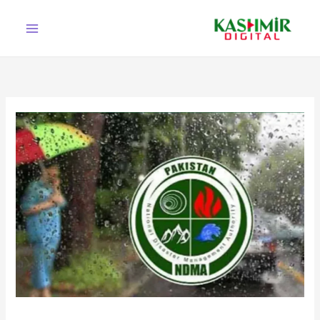
Ski
t
conten