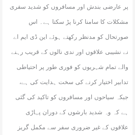
پر عارضی بندش اور مسافروں کو شدید سفری
مشکلات کا سامنا کرنا پڑ سکتا ہے۔ اس
صورتحال کو مدنظر رکھتے ہوئے این ڈی ایم اے
نے نشیبی علاقوں اور ندی نالوں کے قریب رہنے
والے تمام شہریوں کو فوری طور پر احتیاطی
تدابیر اختیار کرنے کی سخت ہدایت کی ہے،
جبکہ سیاحوں اور مسافروں کو تاکید کی گئی
ہے کہ وہ شدید بارشوں کے دوران پہاڑی
علاقوں کے غیر ضروری سفر سے مکمل گریز