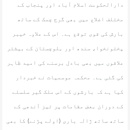
دارالحکومت اسلام آباد اور پنجاب کے
مختلف اضلاع میں بھی گرج چمک کے ساتھ
بارش کی قوی توقع ہے۔ اس کے علاوہ خیبر
پختونخوا، سندھ اور بلوچستان کے بیشتر
علاقوں میں بھی بادل برسنے کی امید ظاہر
کی گئی ہے۔ محکمہ موسمیات نے خبردار
کیا ہے کہ بارشوں کے اس ملک گیر سلسلے
کے دوران بعض مقامات پر تیز آندھی کے
ساتھ ساتھ ژالہ باری (اولے پڑنے) کا بھی