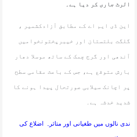
الرٹ جاری کر دیا ہے۔
این ڈی ایم اے کے مطابق آزادکشمیر ،
گلگت بلتستان اور خیبرپختونخوامیں
آندھی اور گرج چمک کے ساتھ موسلا دھار
بارش متوقع ہے، جس کے باعث مقامی سطح
پر اچانک سیلابی صورتحال پیدا ہونے کا
شدید خدشہ ہے۔
ندی نالوں میں طغیانی اور متاثرہ اضلاع کی