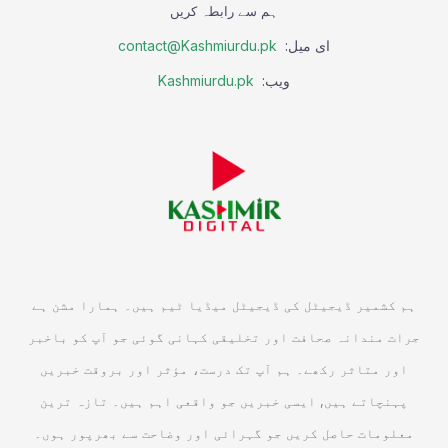
ہم سے رابطہ کریں
ای میل:
contact@Kashmiurdu.pk
ویب:
Kashmiurdu.pk
ہم کشمیر ڈیجیٹل کی ڈیجیٹل میڈیا ٹیم ہیں۔ ہمارا مشن ہے
جرات مندانہ صحافت اور تخلیقی کہانی گوئی جو آپ کو باخبر
اور متاثر رکھے۔ ہم آپ تک درست، مؤثر اور بروقت خبریں
پہنچاتے ہیں, ایسی خبریں جو واقعی اہم ہیں۔ تازہ ترین
معلومات حاصل کریں جو گہرائی اور وضاحت سے بھرپور ہوں۔