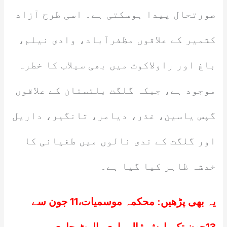
صورتحال پیدا ہوسکتی ہے۔ اسی طرح آزاد
کشمیر کے علاقوں مظفرآباد، وادی نیلم،
باغ اور راولاکوٹ میں بھی سیلاب کا خطرہ
موجود ہے، جبکہ گلگت بلتستان کے علاقوں
گپس یاسین، غذر، دیامر، تانگیر، داریل
اور گلگت کے ندی نالوں میں طغیانی کا
خدشہ ظاہر کیا گیا ہے۔
یہ بھی پڑھیں:
محکمہ موسمیات،11 جون سے