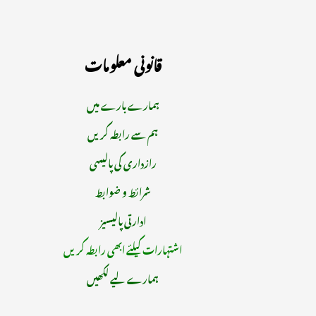
قانونی معلومات
ہمارے بارے میں
ہم سے رابطہ کریں
رازداری کی پالیسی
شرائط و ضوابط
ادارتی پالیسیز
اشتہارات کیلئے ابھی رابطہ کریں
ہمارے لیے لکھیں