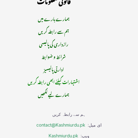
قانونی معلومات
ہمارے بارے میں
ہم سے رابطہ کریں
رازداری کی پالیسی
شرائط و ضوابط
ادارتی پالیسیز
اشتہارات کیلئے ابھی رابطہ کریں
ہمارے لیے لکھیں
ہم سے رابطہ کریں
ای میل:
contact@Kashmiurdu.pk
ویب:
Kashmiurdu.pk