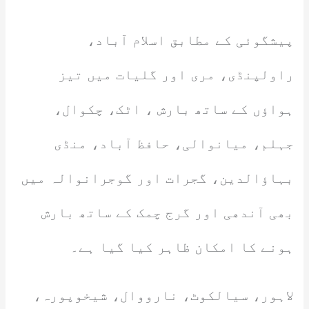
پیشگوئی کے مطابق اسلام آباد،
راولپنڈی، مری اور گلیات میں تیز
ہواؤں کے ساتھ بارش ، اٹک، چکوال،
جہلم، میانوالی، حافظ آباد، منڈی
بہاؤالدین، گجرات اور گوجرانوالہ میں
بھی آندھی اور گرج چمک کے ساتھ بارش
ہونے کا امکان ظاہر کیا گیا ہے۔
لاہور، سیالکوٹ، نارووال، شیخوپورہ،