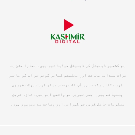
ہم کشمیر ڈیجیٹل کی ڈیجیٹل میڈیا ٹیم ہیں۔ ہمارا مشن ہے
جرات مندانہ صحافت اور تخلیقی کہانی گوئی جو آپ کو باخبر
اور متاثر رکھے۔ ہم آپ تک درست، مؤثر اور بروقت خبریں
پہنچاتے ہیں, ایسی خبریں جو واقعی اہم ہیں۔ تازہ ترین
معلومات حاصل کریں جو گہرائی اور وضاحت سے بھرپور ہوں۔