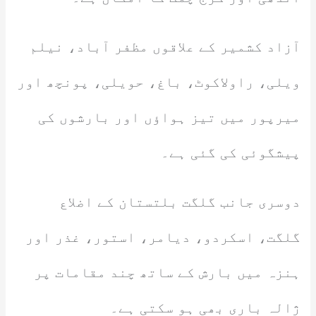
آزاد کشمیر کے علاقوں مظفر آباد، نیلم
ویلی، راولاکوٹ، باغ، حویلی، پونچھ اور
میرپور میں تیز ہواؤں اور بارشوں کی
پیشگوئی کی گئی ہے۔
دوسری جانب گلگت بلتستان کے اضلاع
گلگت، اسکردو، دیامر، استور، غذر اور
ہنزہ میں بارش کے ساتھ چند مقامات پر
ژالہ باری بھی ہو سکتی ہے۔