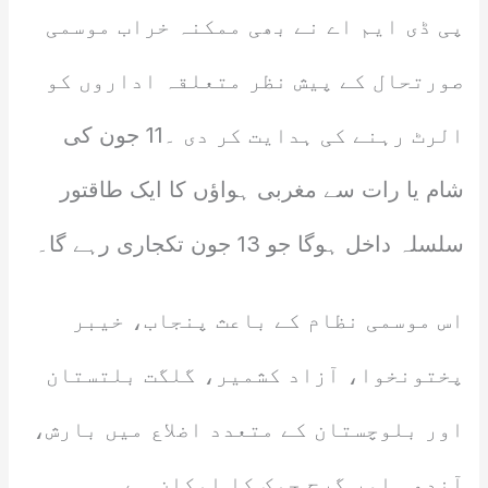
پی ڈی ایم اے نے بھی ممکنہ خراب موسمی
صورتحال کے پیش نظر متعلقہ اداروں کو
الرٹ رہنے کی ہدایت کر دی ۔11 جون کی
شام یا رات سے مغربی ہواؤں کا ایک طاقتور
سلسلہ داخل ہوگا جو 13 جون تکجاری رہے گا۔
اس موسمی نظام کے باعث پنجاب، خیبر
پختونخوا، آزاد کشمیر، گلگت بلتستان
اور بلوچستان کے متعدد اضلاع میں بارش،
آندھی اور گرج چمک کا امکان ہے۔