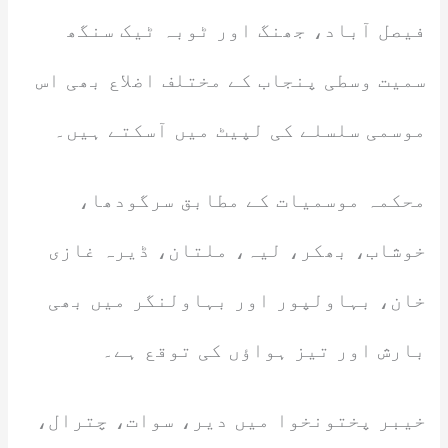
فیصل آباد، جھنگ اور ٹوبہ ٹیک سنگھ
سمیت وسطی پنجاب کے مختلف اضلاع بھی اس
موسمی سلسلے کی لپیٹ میں آسکتے ہیں۔
محکمہ موسمیات کے مطابق سرگودھا،
خوشاب، بھکر، لیہ، ملتان، ڈیرہ غازی
خان، بہاولپور اور بہاولنگر میں بھی
بارش اور تیز ہواؤں کی توقع ہے۔
خیبر پختونخوا میں دیر، سوات، چترال،