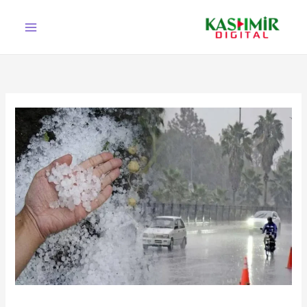
Ski
t
conten