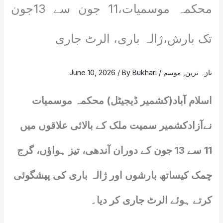
محکمہ موسمیات،11 جون سے 13جون
تک بارش،ژالہ باری، الرٹ جاری
تازہ ترین
,
موسم
/
Bukhari
/ By
June 10, 2026
اسلام آباد(کشمیر ڈیجیٹل) محکمہ موسمیات
نےآزادکشمیر سمیت ملک کے بالائی علاقوں میں
11 سے 13 جون کے دوران آندھی، تیز ہواؤں، گرج
چمک کیساتھ بارشوں اور ژالہ باری کی پیشگوئی
کرتے ہوئے الرٹ جاری کر دیا۔