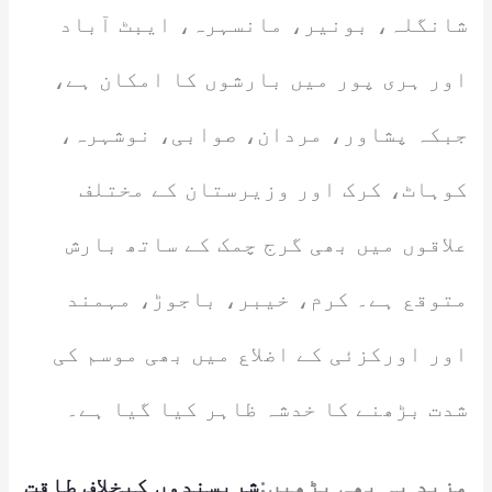
شانگلہ، بونیر، مانسہرہ، ایبٹ آباد
اور ہری پور میں بارشوں کا امکان ہے،
جبکہ پشاور، مردان، صوابی، نوشہرہ،
کوہاٹ، کرک اور وزیرستان کے مختلف
علاقوں میں بھی گرج چمک کے ساتھ بارش
متوقع ہے۔ کرم، خیبر، باجوڑ، مہمند
اور اورکزئی کے اضلاع میں بھی موسم کی
شدت بڑھنے کا خدشہ ظاہر کیا گیا ہے۔
مزید یہ بھی پڑھیں:
شرپسندوں کیخلاف طاقت