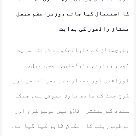
کا استعمال کیا جائے ،وزیراعظم فیصل
ممتاز راٹھور کی ہدایت
بلوچستان کے دارالحکومت کوئٹہ سمیت
ژوب، زیارت، بارکھان، موسیٰ خیل،
لورالائی اور خضدار میں بھی آندھی اور
گرج چمک کے ساتھ بارش متوقع ہے، جبکہ
سندھ کے بیشتر اضلاع میں موسم گرم اور
مرطوب رہنے کا امکان ظاہر کیا گیا ہے۔