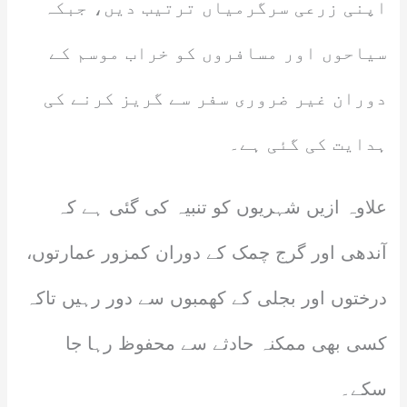
اپنی زرعی سرگرمیاں ترتیب دیں، جبکہ
سیاحوں اور مسافروں کو خراب موسم کے
دوران غیر ضروری سفر سے گریز کرنے کی
ہدایت کی گئی ہے۔
علاوہ ازیں شہریوں کو تنبیہ کی گئی ہے کہ
آندھی اور گرج چمک کے دوران کمزور عمارتوں،
درختوں اور بجلی کے کھمبوں سے دور رہیں تاکہ
کسی بھی ممکنہ حادثے سے محفوظ رہا جا
سکے۔