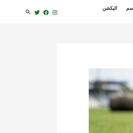
سم
الیکشن
Search