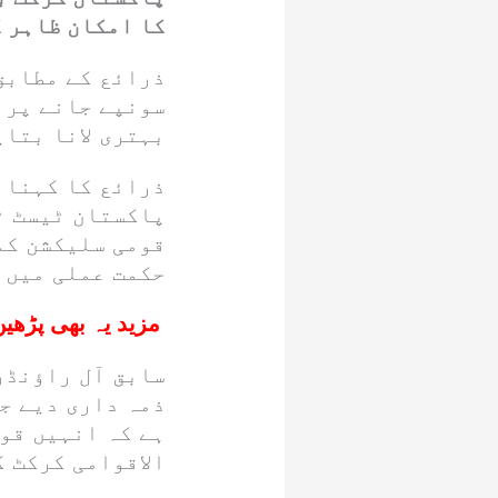
کا امکان ظاہر ک
ذرائع کے مطابق
سونپے جانے پر 
بہتری لانا بتای
ذرائع کا کہنا 
پاکستان ٹیسٹ ٹ
قومی سلیکشن کم
حکمت عملی میں 
مزید یہ بھی پڑھیں
سابق آل راؤنڈ
ذمہ داری دیے جا
ہے کہ انہیں قو
الاقوامی کرکٹ ک