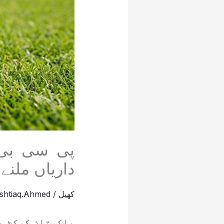
پی سی بی 
داریاں ملنے 
کھیل
/
Ishtiaq.Ahmed
پاکستان کرکٹ بو