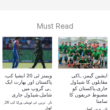
Must Read
ایشین گیمز،ہاکی
ویمنز ٹی 20 ایشیا کپ،
مقابلوں کا شیڈول
پاکستان اور بھارت ایک
جاری،پاکستان کو
ہی گروپ میں
مضبوط حریفوں کا
شامل،شیڈول جاری
سامنا
تازہ ترین
,
ٹی ٹوینٹی ورلڈ کپ 26
,
کھیل
تازہ ترین
,
کھیل