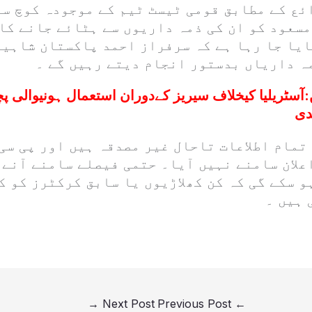
ئع کے مطابق قومی ٹیسٹ ٹیم کے موجودہ کوچ س
سعود کو ان کی ذمہ داریوں سے ہٹائے جانے کا 
ایا جا رہا ہے کہ سرفراز احمد پاکستان شاہین
ہ داریاں بدستور انجام دیتے رہیں گے ۔
:
آسٹریلیا کیخلاف سیریز کےدوران استعمال ہونیوالی پچ
دی
تمام اطلاعات تاحال غیر مصدقہ ہیں اور پی سی
لان سامنے نہیں آیا۔ حتمی فیصلے سامنے آنے 
 سکے گی کہ کن کھلاڑیوں یا سابق کرکٹرز کو ک
 ہیں ۔
→
Next Post
Previous Post
←