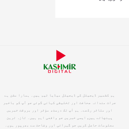
ہم کشمیر ڈیجیٹل کی ڈیجیٹل میڈیا ٹیم ہیں۔ ہمارا مشن ہے
جرات مندانہ صحافت اور تخلیقی کہانی گوئی جو آپ کو باخبر
اور متاثر رکھے۔ ہم آپ تک درست، مؤثر اور بروقت خبریں
پہنچاتے ہیں, ایسی خبریں جو واقعی اہم ہیں۔ تازہ ترین
معلومات حاصل کریں جو گہرائی اور وضاحت سے بھرپور ہوں۔