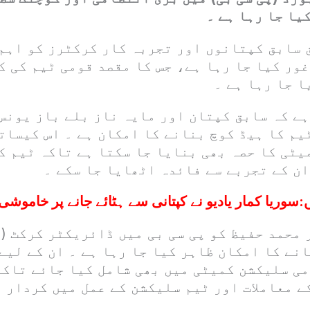
یا جا رہا ہے ۔
 سابق کپتانوں اور تجربہ کار کرکٹرز کو اہم
غور کیا جا رہا ہے، جس کا مقصد قومی ٹیم کی 
ا جا رہا ہے ۔
ہے کہ سابق کپتان اور مایہ ناز بلے باز یونس
یم کا ہیڈ کوچ بنانے کا امکان ہے ۔ اس کیسات
یٹی کا حصہ بھی بنایا جا سکتا ہے تاکہ ٹیم ک
ان کے تجربے سے فائدہ اٹھایا جا سکے ۔
:
سوریا کمار یادیو نے کپتانی سے ہٹائے جانے پر خاموشی
ر محمد حفیظ کو پی سی بی میں ڈائریکٹر کرکٹ (
نے کا امکان ظاہر کیا جا رہا ہے ۔ ان کے لیے
می سلیکشن کمیٹی میں بھی شامل کیا جائے تاکہ
ے معاملات اور ٹیم سلیکشن کے عمل میں کردار ا