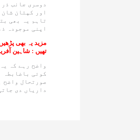
دوسری جانب ذرا
اور کپتان شان م
تاہم یہ بھی بت
اپنی موجودہ ذم
مزید یہ بھی پڑھیں
تھیں : شاہین آفری
واضح رہے کہ یہ 
کوئی باضابطہ اع
صورتحال واضح ہو
داریاں دی جاتی