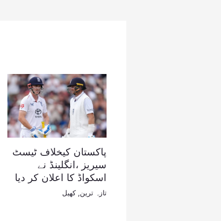
پاکستان کیخلاف ٹیسٹ
سیریز ،انگلینڈ نے
اسکواڈ کا اعلان کر دیا
تازہ ترین
,
کھیل