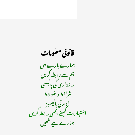
قانونی معلومات
ہمارے بارے میں
ہم سے رابطہ کریں
رازداری کی پالیسی
شرائط و ضوابط
ادارتی پالیسیز
اشتہارات کیلئے ابھی رابطہ کریں
ہمارے لیے لکھیں