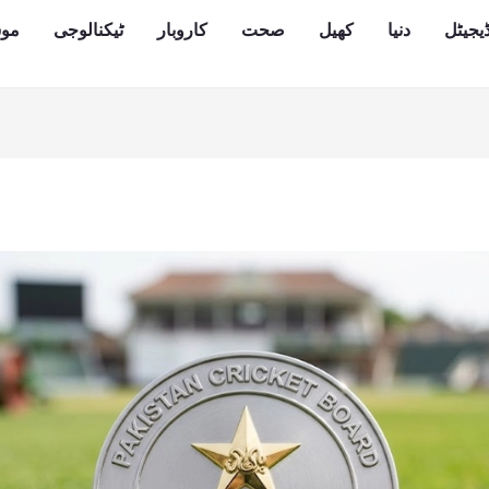
یجیٹل
دنیا
کھیل
صحت
کاروبار
ٹیکنالوجی
مو