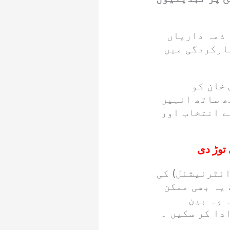
 ذمہ داریاں
کارکردگی میں
 خان کو
ھ ساتھ انہیں
ے انتخاب اور
 توڑ دی
انٹرنیشنل) کی
 یہ بھی ممکن
 وہ بین
دا کر سکیں ۔