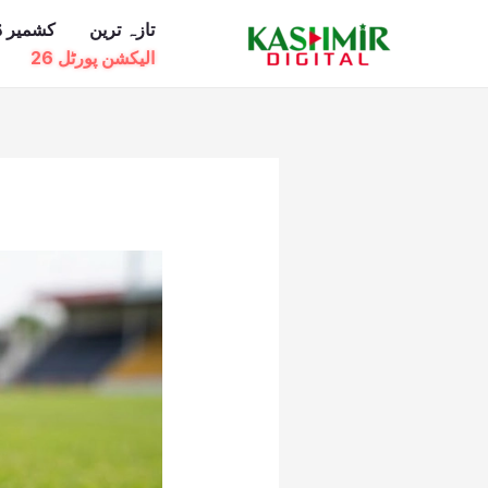
Ski
تازہ ترین
کشمیر ڈ
t
الیکشن پورٹل 26
conten