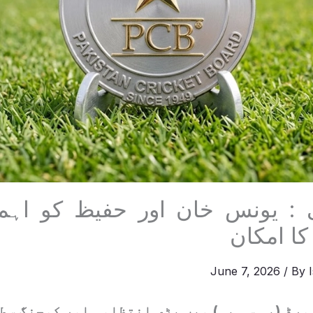
: یونس خان اور حفیظ کو اہم 
کا امکان
June 7, 2026
/ By
رڈ (پی سی بی) میں بڑی انتظامی اور کوچنگ سط