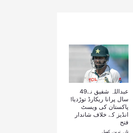
عبداللہ شفیق نے49
سال پرانا ریکارڈ توڑدیا!
پاکستان کی ویسٹ
انڈیز کے خلاف شاندار
فتح
تازہ ترین
,
کھیل