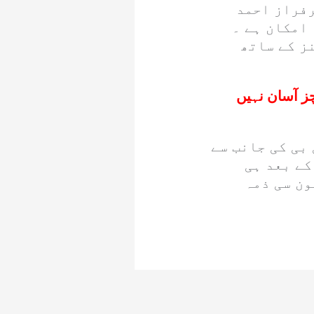
رفراز احمد
امکان ہے ۔
ز کے ساتھ
ز آسان نہیں
 بی کی جانب سے
کے بعد ہی
ون سی ذمہ