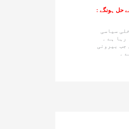
ے حل ہونگے :
خلی سیاسی
رہا ہے ۔
 جب بیرونی
ے ۔