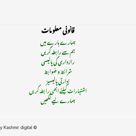
قانونی معلومات
ہمارے بارے میں
ہم سے رابطہ کریں
رازداری کی پالیسی
شرائط و ضوابط
ادارتی پالیسیز
اشتہارات کیلئے ابھی رابطہ کریں
ہمارے لیے لکھیں
by
Kashmir digital
© Copyright 2015 - 2025 | All Rights Reserved | Managed By