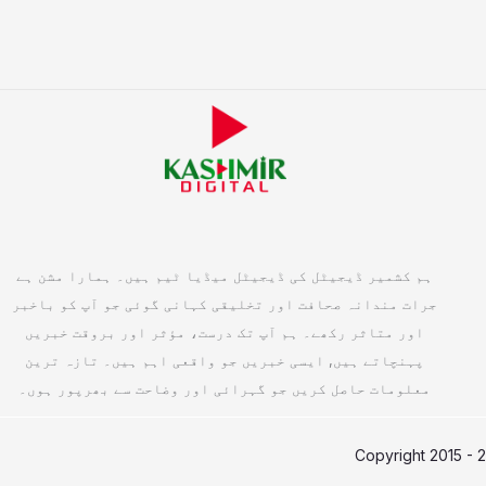
ہم کشمیر ڈیجیٹل کی ڈیجیٹل میڈیا ٹیم ہیں۔ ہمارا مشن ہے
جرات مندانہ صحافت اور تخلیقی کہانی گوئی جو آپ کو باخبر
اور متاثر رکھے۔ ہم آپ تک درست، مؤثر اور بروقت خبریں
پہنچاتے ہیں, ایسی خبریں جو واقعی اہم ہیں۔ تازہ ترین
معلومات حاصل کریں جو گہرائی اور وضاحت سے بھرپور ہوں۔