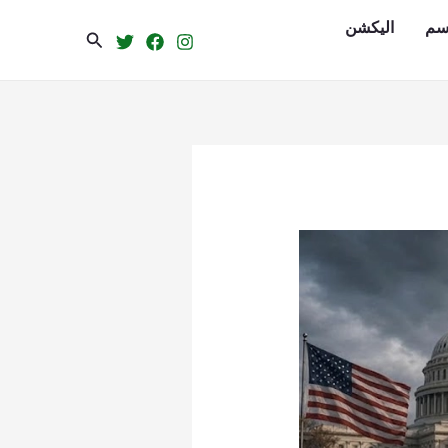
سم
الیکشن
Search