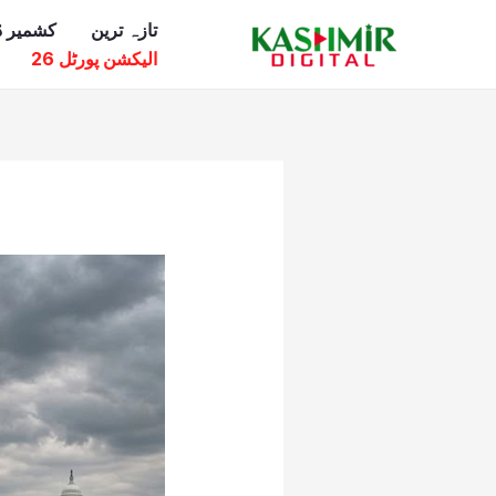
Ski
تازہ ترین
کشمیر ڈ
t
الیکشن پورٹل 26
conten