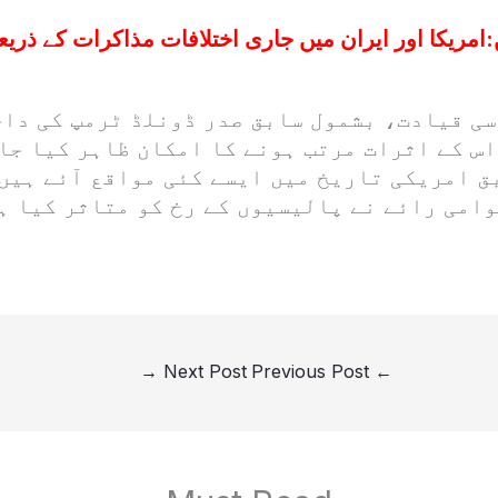
:
امریکا اور ایران میں جاری اختلافات مذاکرات کے ذریع
سی قیادت، بشمول سابق صدر ڈونلڈ ٹرمپ کی دا
س کے اثرات مرتب ہونے کا امکان ظاہر کیا جا 
ق امریکی تاریخ میں ایسے کئی مواقع آئے ہیں
وامی رائے نے پالیسیوں کے رخ کو متاثر کیا ہ
→
Next Post
Previous Post
←