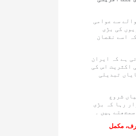
الے سے عوامی
یوں کی بڑی
ہ اسے نقصان
ی ہے کہ ایران
ی اکثریت اس کی
ایاں تبدیلی
وائیاں شروع
ار رہا کہ بڑی
سمجھتے ہیں ۔
ترف، مکمل