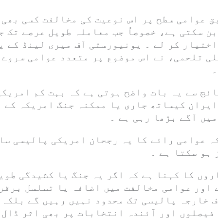
ق عوامی سطح پر اس نوعیت کی مخالفت کسی بھی 
ن سکتی ہے، خصوصاً جب معاملہ طویل عرصے تک ج
اختیار کر لے ۔ یونیورسٹی آف میری لینڈ کے 
لی تلحمی، نے اس موضوع پر متعدد عوامی سروے 
۔
ئج سے یہ بات واضح ہوتی ہے کہ بہت کم امریکی
ایران کیساتھ جاری یا ممکنہ جنگ امریکہ کے 
یں آگے بڑھا رہی ہے ۔
ہ عوامی رائے کا یہ رجحان امریکی پالیسی ساز
 ہو سکتا ہے ۔
روں کا کہنا ہے کہ اگر یہ جنگ یا کشیدگی طوی
 اور عوامی مخالفت میں اضافہ یا تسلسل برقرا
ف خارجہ پالیسی تک محدود نہیں رہیں گے بلکہ 
فیصلوں اور آئندہ انتخابات پر بھی اثر ڈال 