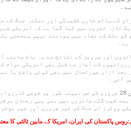
ے ۔
ان کے ساتھ جاری کشیدگی اور ممکنہ جنگ کے حو
یک تازہ تجزیے میں کہا گیا ہے کہ امریکی شہر
 کو ملک کے مفاد میں سودمند نہیں سمجھتی بلک
ہے ۔
زوں اور سرویز کے نتائج سے یہ بات سامنے آئ
رروائیوں کے آغاز سے قبل بھی امریکی عوام ک
 بعد ازاں صورتحال میں بھی کوئی واضح یا نم
 آئی ۔
رپورٹس کے مطابق 28 فروری کو جب مبینہ طور پر فوجی کارر
 بعد کیے گئے جائزوں میں بھی یہی رجحان برقر
ی ووٹرز اس جنگ کو غیر ضروری اور غیر مؤثر 
:
روس پاکستان کی ایران، امریکا کے مابین ثالثی کا مع