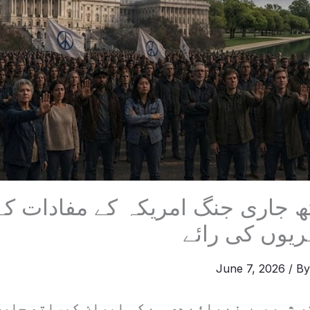
تھ جاری جنگ امریکہ کے مفادات کے
یوں کی رائے
June 7, 2026
/ B
 شہریوں نے رائے دی ہے کہ ایران کیساتھ جاری