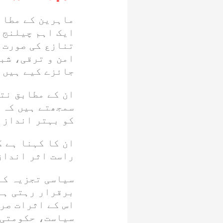
ماہرین کے مطاب
ایک اہم چیلنج ب
تنازع کی صورت 
امن و ترقی، شب
جائزے کیے ہیں 
ان کے مطابق نتا
سمجھتے ہیں کہ 
کو بہتر انداز م
ان کا کہنا ہے ک
راست اثر انداز
سیاسی تجزیہ کا
برقرار رہتی ہے
اس کے اثرات صر
سیاست، حکومتی 