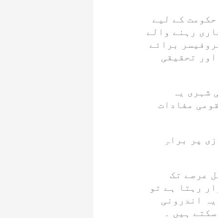
حکومت کے لیے
اری رہنے والے
پروفیسر برائے
اور تحقیقی
 شہری یہ
قومی مفادات
ی پر براہِ
ل عرصے تک
ر رہتا ہے تو
یہ اندرونی
سکتے ہیں ۔