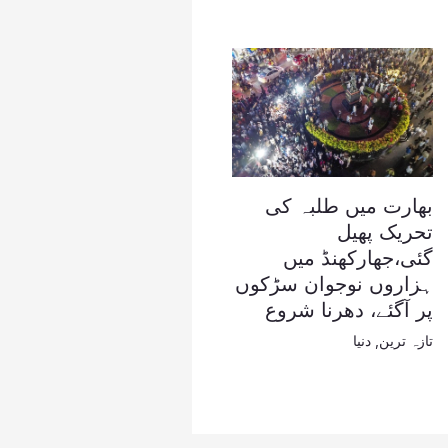
بھارت میں طلبہ کی
تحریک پھیل
گئی،جھارکھنڈ میں
ہزاروں نوجوان سڑکوں
پر آگئے، دھرنا شروع
تازہ ترین
,
دنیا