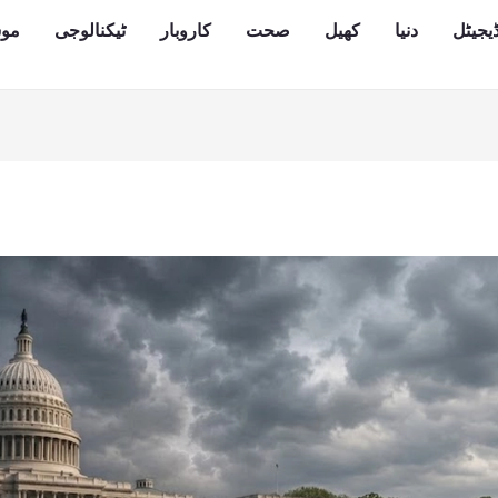
یجیٹل
دنیا
کھیل
صحت
کاروبار
ٹیکنالوجی
مو