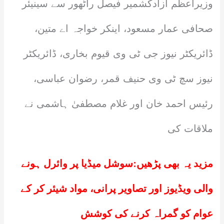
وزیراعظم آزادکشمیر فیصل راٹھور سے سینیئر
صحافی عمار مسعود، اینکر خواجہ اے متین،
ڈائریکٹر نیوز جی ٹی وی قیوم بخاری، ڈائریکٹر
نیوز سچ ٹی وی حنیف قمر، رضوان عباسی،
رئیس احمد خان اور غلام مصطفیٰ ہاشمی نے
ملاقات کی
مزید یہ بھی پڑھیں:
سوشل میڈیا پر وائرل ہونے
والی ویڈیوز اور تصاویر پرانی، مواد شیئر کر کے
عوام کو گمراہ کرنے کی کوشش