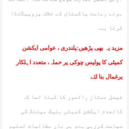
ہوئے ریاست پاکستان کے خلاف پروپیگنڈا
کرتا ہے۔
مزید یہ بھی پڑھیں:
پلندری ، عوامی ایکشن
کمیٹی کا پولیس چوکی پر حملہ، متعدد اہلکار
یرغمال بنا لئے
فیصل ممتاز راٹھور کا کہنا تھا کہ
کالعدم ایکشن کمیٹی بلیک میلنگ کی
سیاست کررہی ہے، ہر بار مطالبات تسلیم