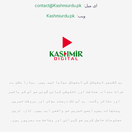
ای میل:
contact@Kashmiurdu.pk
ویب:
Kashmiurdu.pk
ہم کشمیر ڈیجیٹل کی ڈیجیٹل میڈیا ٹیم ہیں۔ ہمارا مشن ہے
جرات مندانہ صحافت اور تخلیقی کہانی گوئی جو آپ کو باخبر
اور متاثر رکھے۔ ہم آپ تک درست، مؤثر اور بروقت خبریں
پہنچاتے ہیں, ایسی خبریں جو واقعی اہم ہیں۔ تازہ ترین
معلومات حاصل کریں جو گہرائی اور وضاحت سے بھرپور ہوں۔