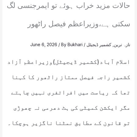
حالات مزید خراب ہوئے تو ایمرجنسی لگ
سکتی ہے،وزیراعظم فیصل راٹھور
تازہ ترین
,
کشمیر ڈیجیٹل
/
Bukhari
/ By
June 6, 2026
اسلام آباد(کشمیر ڈیجیٹل)وزیراعظم آزاد
کشمیر راجہ فیصل ممتاز راٹھور کا کہنا
تھا کہ ریاست میں افراتفری نہیں چاہتے
مگر ایکشن کمیٹی کی ہٹ دھرمی نہ چھوڑی
تو قانون کے مطابق نمٹنا ناگزیر ہوچکا۔