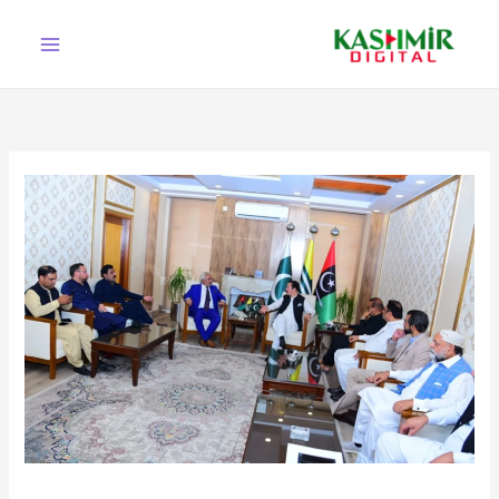
Ski
t
conten