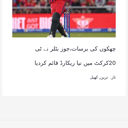
چھکوں کی برسات،جوز بٹلر نے ٹی
20کرکٹ میں نیا ریکارڈ قائم کردیا
تازہ ترین
,
کھیل