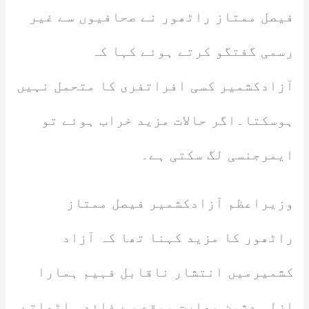
فیصل ممتاز راٹھور نے صحافیوں سے غیر
رسمی گفتگو کرتے ہوئے کہا کہ
آزادکشمیر کسی افراتفری کا متحمل نہیں
ہوسکتا۔اگر حالات مزید خراب ہوئے تو
ایمرجنسی لگ سکتی ہے۔
وزیراعظم آزادکشمیر فیصل ممتاز
راٹھور کا مزید کہنا تھا کہ آزاد
کشمیرمیں انتشار ناقابل فہیم ہمارا
ازلی دشمن بھارت موقع سے فائدہ اٹھاتے