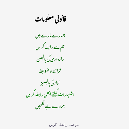
قانونی معلومات
ہمارے بارے میں
ہم سے رابطہ کریں
رازداری کی پالیسی
شرائط و ضوابط
ادارتی پالیسیز
اشتہارات کیلئے ابھی رابطہ کریں
ہمارے لیے لکھیں
ہم سے رابطہ کریں