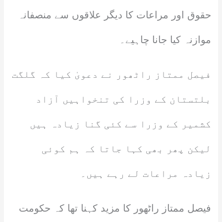
حقوق اور مراعات کا دیگر علاقوں سے منصفانہ
موازنہ کیا جانا چاہیے۔
فیصل ممتاز راٹھور نے دعویٰ کیا کہ گلگت
بلتستان کے وزرا کی تنخواہیں آزاد
کشمیر کے وزرا سے کئی گنا زیادہ ہیں
لیکن پھر بھی کہا جاتا کہ ہم کوئی
زیادہ مراعات لے رہے ہیں۔
فیصل ممتاز راٹھور کا مزید کہنا تھا کہ حکومت