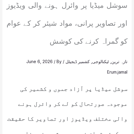
سوشل میڈیا پر وائرل ہونے والی ویڈیوز
اور تصاویر پرانی، مواد شیئر کر کے عوام
کو گمراہ کرنے کی کوشش
تازہ ترین
,
ٹیکنالوجی
,
کشمیر ڈیجیٹل
/
/ By
June 6, 2026
Erum.jamal
سوشل میڈیا پر آزاد جموں و کشمیر کی
موجودہ صورتحال کو لے کر وائرل ہونے
والی مختلف ویڈیوز اور تصاویر کا حقیقت
سے کوئی تعلق نہیں ہے۔ شرپسند عناصر