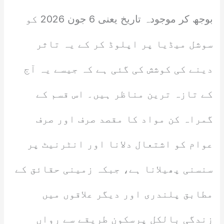
بوجھ کر موجودہ تاریخ یعنی 6 جون 2026 کو
سوشل میڈیا پر اپلوڈ کر کے یہ تاثر
دینے کی کوشش کی گئی ہے کہ جیسے یہ آج
کے تازہ ترین مناظر ہیں۔ اس قسم کے
گمراہ کن مواد کا مقصد صرف اور صرف
عوام کو اشتعال دلانا اور انٹرنیٹ پر
سنسنی پھیلانا ہے، جبکہ زمینی حقائق کے
مطابق پلندری اور دیگر علاقوں میں
زندگی بالکل پرسکون طریقے سے رواں