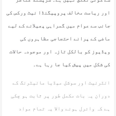
اور ریاست مخالف پروپیگنڈا نیٹ ورکس کی
جانب سے عوام میں گمراہی پھیلانے کے لیے
ماضی کے پرانے احتجاجی مظاہروں کی
ویڈیوز کو بالکل تازہ اور موجودہ حالات
کی شکل میں پیش کیا جا رہا ہے۔
انٹرنیٹ اور سوشل میڈیا مانیٹرنگ کے
دوران یہ بات مکمل طور پر ثابت ہو چکی
ہے کہ وائرل ہونے والا یہ تمام مواد