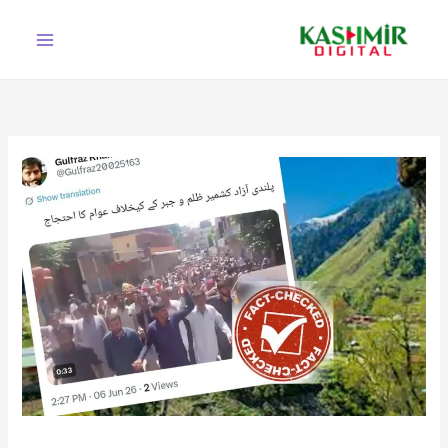
Ski
t
conten