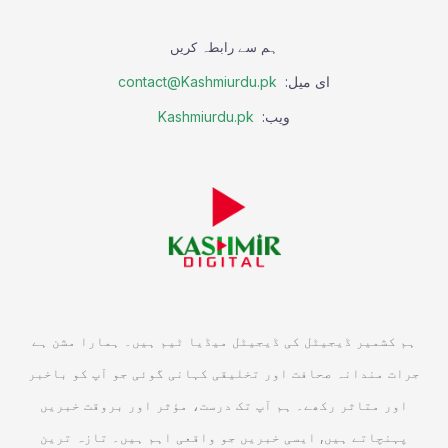
ہم سے رابطہ کریں
ای میل:
contact@Kashmiurdu.pk
ویب:
Kashmiurdu.pk
ہم کشمیر ڈیجیٹل کی ڈیجیٹل میڈیا ٹیم ہیں۔ ہمارا مشن ہے
جرات مندانہ صحافت اور تخلیقی کہانی گوئی جو آپ کو باخبر
اور متاثر رکھے۔ ہم آپ تک درست، مؤثر اور بروقت خبریں
پہنچاتے ہیں, ایسی خبریں جو واقعی اہم ہیں۔ تازہ ترین