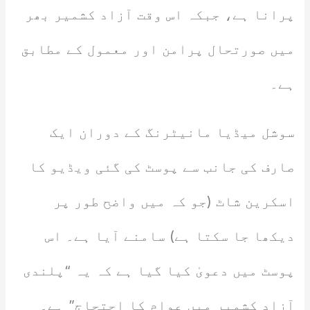
پرانا ہے، جبکہ اس وقت آزاد کشمیر بھر
میں صورتحال پرامن اور معمول کے مطابق
ہے۔
سوشل میڈیا مانیٹرنگ کے دوران ایک
صارف کی جانب سے پوسٹ کی گئی ویڈیو کا
اسکرین شاٹ (جو کہ میں واضح طور پر
دیکھا جا سکتا ہے) سامنے آیا ہے۔ اس
پوسٹ میں دعویٰ کیا گیا ہے کہ یہ “پلندی
آزاد کشمیر میں عوام کا احتجاج” ہے۔