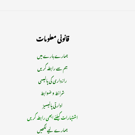
قانونی معلومات
ہمارے بارے میں
ہم سے رابطہ کریں
رازداری کی پالیسی
شرائط و ضوابط
ادارتی پالیسیز
اشتہارات کیلئے ابھی رابطہ کریں
ہمارے لیے لکھیں