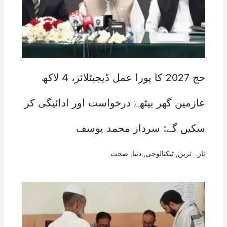
حج 2027 کا پورا عمل ڈیجیٹلائز، 4 لاکھ
عازمین گھر بیٹھے درخواست اور ادائیگی کر
سکیں گے: سردار محمد یوسف
تازہ ترین
,
ٹیکنالوجی
,
دنیا
,
صحت