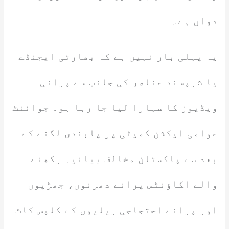
دواں ہے۔
یہ پہلی بار نہیں ہے کہ بھارتی ایجنڈے
یا شرپسند عناصر کی جانب سے پرانی
ویڈیوز کا سہارا لیا جا رہا ہو۔ جوائنٹ
عوامی ایکشن کمیٹی پر پابندی لگنے کے
بعد سے پاکستان مخالف بیانیہ رکھنے
والے اکاؤنٹس پرانے دھرنوں، جھڑپوں
اور پرانے احتجاجی ریلیوں کے کلپس کاٹ