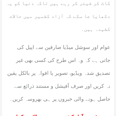
کاٹ کر شیئر کر رہے ہیں تاکہ دنیا کو یہ
دکھایا جا سکے کہ آزاد کشمیر میں حالات
کشیدہ ہیں۔
عوام اور سوشل میڈیا صارفین سے اپیل کی
جاتی ہے کہ وہ اس طرح کی کسی بھی غیر
تصدیق شدہ ویڈیو، تصویر یا افواہ پر بالکل یقین
نہ کریں اور صرف آفیشل و مستند ذرائع سے
حاصل ہونے والی خبروں پر ہی بھروسہ کریں۔