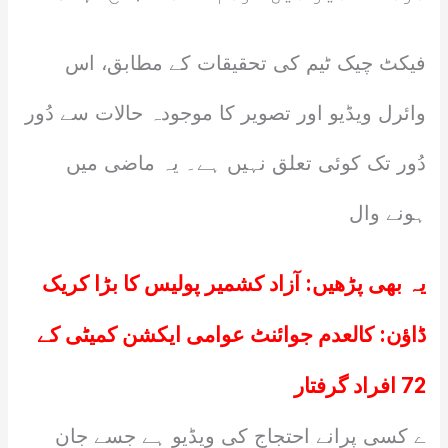
فیکٹ چیک ٹیم کی تحقیقات کے مطابق، اس
وائرل ویڈیو اور تصویر کا موجودہ حالات سے دُور
دُور تک کوئی تعلق نہیں ہے۔ یہ ماضی میں
ہونے وال
یہ بھی پڑھیں:
آزاد کشمیر پولیس کا بڑا کریک
ڈاؤن: کالعدم جوائنٹ عوامی ایکشن کمیٹی کے
72 افراد گرفتار
ے کسی پرانے احتجاج کی ویڈیو ہے جسے جان