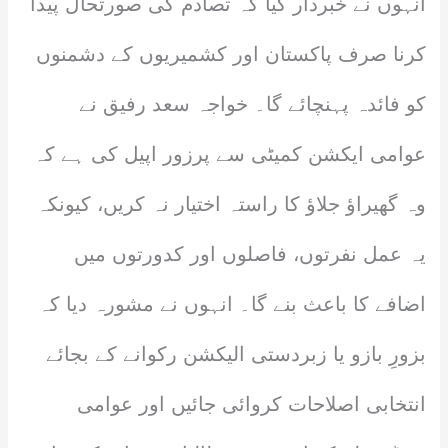
انہوں نے خبردار کیا کہ تصادم کی صورتحال پیدا
کرنا صرف پاکستان اور کشمیریوں کے دشمنوں
کو فائدہ پہنچائے گا۔ خواجہ سعد رفیق نے
عوامی ایکشن کمیٹی سے پرزور اپیل کی ہے کہ
وہ گھیراؤ جلاؤ کا راستہ اختیار نہ کریں، کیونکہ
یہ عمل نفرتوں، فاصلوں اور کدورتوں میں
اضافے کا باعث بنے گا۔ انہوں نے مشورہ دیا کہ
بزورِ بازو یا زبردستی الیکشن رکوانے کے بجائے
انتخابی اصلاحات کروائی جائیں اور عوامی