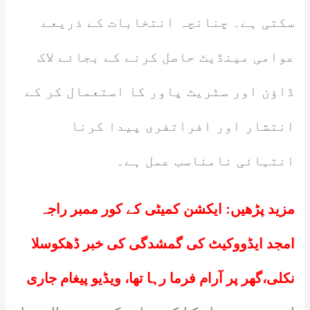
سکتی ہے۔ چنانچہ انتخابات کے ذریعے
عوامی مینڈیٹ حاصل کرنے کے بجائے لاک
ڈاؤن اور سٹریٹ پاور کا استعمال کر کے
انتشار اور افراتفری پیدا کرنا
انتہائی نامناسب عمل ہے۔
مزید پڑھیں:
ایکشن کمیٹی کے کور ممبر راجہ
امجد ایڈووکیٹ کی گمشدگی کی خبر ڈھکوسلا
نکلی،گھر پر آرام فرما رہا تھا، ویڈیو پیغام جاری