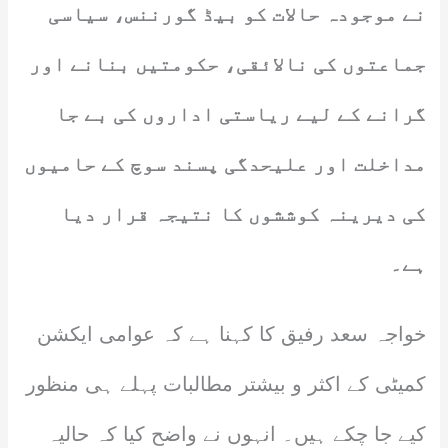
نے موجودہ حالات کو بیڈ گورننس، سیاسی
جماعتوں کی نالائقی، حکومتیں بنانے اور
گرانے کے لیے ریاستی اداروں کی بے جا
مداخلت اور علیحدگی پسند سوچ کے حامیوں
کی دیرینہ کوششوں کا نتیجہ قرار دیا
ہے۔
خواجہ سعد رفیق کا کہنا ہے کہ عوامی ایکشن
کمیٹی کے اکثر و بیشتر مطالبات پہلے ہی منظور
کیے جا چکے ہیں۔ انہوں نے واضح کیا کہ حالیہ