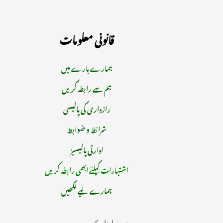
قانونی معلومات
ہمارے بارے میں
ہم سے رابطہ کریں
رازداری کی پالیسی
شرائط و ضوابط
ادارتی پالیسیز
اشتہارات کیلئے ابھی رابطہ کریں
ہمارے لیے لکھیں
ہم سے رابطہ کریں