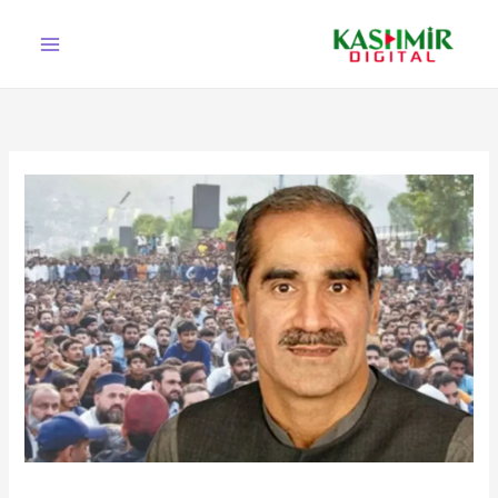
Ski
t
conten