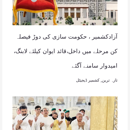
آزادکشمیر ، حکومت سازی کی دوڑ فیصلہ
کن مرحلے میں داخل،قائد ایوان کیلئے لابنگ،
امیدوار سامنے آگئے
تازہ ترین
,
کشمیر ڈیجیٹل