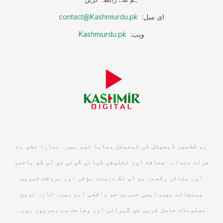
ای میل:
contact@Kashmiurdu.pk
ویب:
Kashmiurdu.pk
ہم کشمیر ڈیجیٹل کی ڈیجیٹل میڈیا ٹیم ہیں۔ ہمارا مشن ہے
جرات مندانہ صحافت اور تخلیقی کہانی گوئی جو آپ کو باخبر
اور متاثر رکھے۔ ہم آپ تک درست، مؤثر اور بروقت خبریں
پہنچاتے ہیں, ایسی خبریں جو واقعی اہم ہیں۔ تازہ ترین
معلومات حاصل کریں جو گہرائی اور وضاحت سے بھرپور ہوں۔