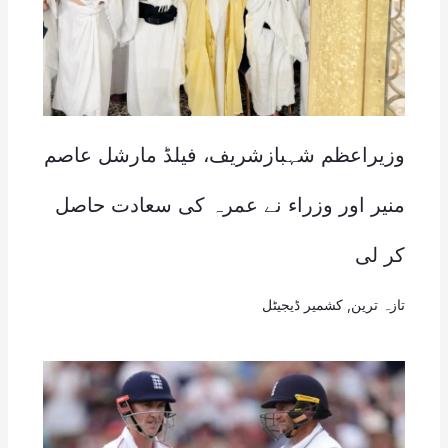
وزیراعظم شہبازشریف، فیلڈ مارشل عاصم
منیر اور وزراء نے عمرہ کی سعادت حاصل
کر لی
تازہ ترین
,
کشمیر ڈیجیٹل