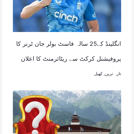
انگلینڈ کے25 سالہ فاسٹ بولر جان ٹرنر کا
پروفیشنل کرکٹ سے ریٹائرمنٹ کا اعلان
تازہ ترین
,
کھیل