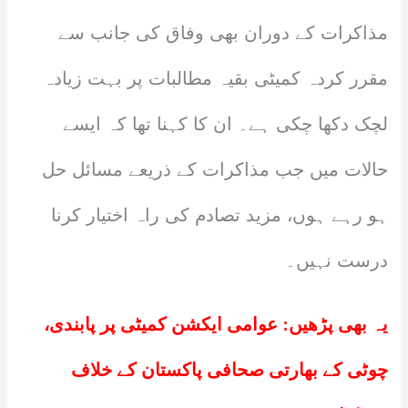
مذاکرات کے دوران بھی وفاق کی جانب سے
مقرر کردہ کمیٹی بقیہ مطالبات پر بہت زیادہ
لچک دکھا چکی ہے۔ ان کا کہنا تھا کہ ایسے
حالات میں جب مذاکرات کے ذریعے مسائل حل
ہو رہے ہوں، مزید تصادم کی راہ اختیار کرنا
درست نہیں۔
یہ بھی پڑھیں:
عوامی ایکشن کمیٹی پر پابندی،
چوٹی کے بھارتی صحافی پاکستان کے خلاف