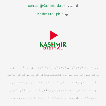
ای میل:
contact@Kashmiurdu.pk
ویب:
Kashmiurdu.pk
ہم کشمیر ڈیجیٹل کی ڈیجیٹل میڈیا ٹیم ہیں۔ ہمارا مشن ہے
جرات مندانہ صحافت اور تخلیقی کہانی گوئی جو آپ کو باخبر
اور متاثر رکھے۔ ہم آپ تک درست، مؤثر اور بروقت خبریں
پہنچاتے ہیں, ایسی خبریں جو واقعی اہم ہیں۔ تازہ ترین
معلومات حاصل کریں جو گہرائی اور وضاحت سے بھرپور ہوں۔