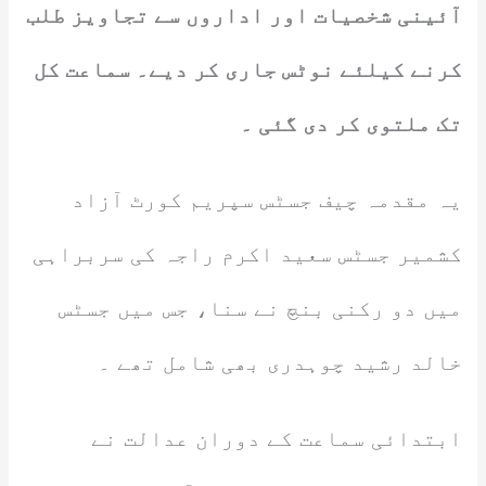
آئینی شخصیات اور اداروں سے تجاویز طلب
کرنے کیلئے نوٹس جاری کر دیے۔ سماعت کل
تک ملتوی کر دی گئی ۔
یہ مقدمہ چیف جسٹس سپریم کورٹ آزاد
کشمیر جسٹس سعید اکرم راجہ کی سربراہی
میں دو رکنی بنچ نے سنا، جس میں جسٹس
خالد رشید چوہدری بھی شامل تھے ۔
ابتدائی سماعت کے دوران عدالت نے