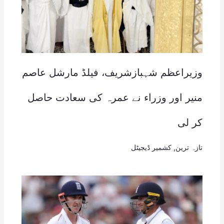
وزیراعظم شہبازشریف، فیلڈ مارشل عاصم
منیر اور وزراء نے عمرہ کی سعادت حاصل
کر لی
تازہ ترین
,
کشمیر ڈیجیٹل