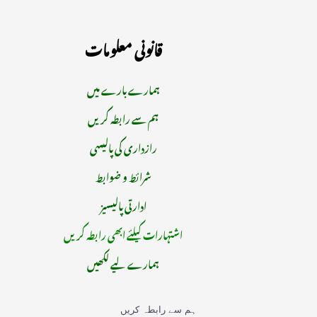
قانونی معلومات
ہمارے بارے میں
ہم سے رابطہ کریں
رازداری کی پالیسی
شرائط و ضوابط
ادارتی پالیسیز
اشتہارات کیلئے ابھی رابطہ کریں
ہمارے لیے لکھیں
ہم سے رابطہ کریں