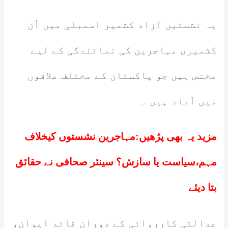
یہ نشستیں آزاد کشمیر اسمبلی میں اُن
کشمیری مہاجرین کی نمائندگی کے لیے
مختص ہیں جو پاکستان کے مختلف علاقوں
میں آباد ہیں ۔
مزید یہ بھی پڑھیں:
مہاجرین نشستوں کیخلاف
مہم،سیاست یا سازش؟ سینئر صحافی نے حقائق
بتا دیئے
عدالتی کارروائی کے دوران قائد ایوان،