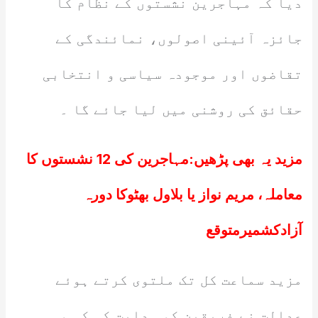
دیا کہ مہاجرین نشستوں کے نظام کا
جائزہ آئینی اصولوں، نمائندگی کے
تقاضوں اور موجودہ سیاسی و انتخابی
حقائق کی روشنی میں لیا جائے گا ۔
مزید یہ بھی پڑھیں:
مہاجرین کی 12 نشستوں کا
معاملہ، مریم نواز یا بلاول بھٹوکا دورہ
آزادکشمیرمتوقع
مزید سماعت کل تک ملتوی کرتے ہوئے
عدالت نے فریقین کو ہدایت کی کہ وہ