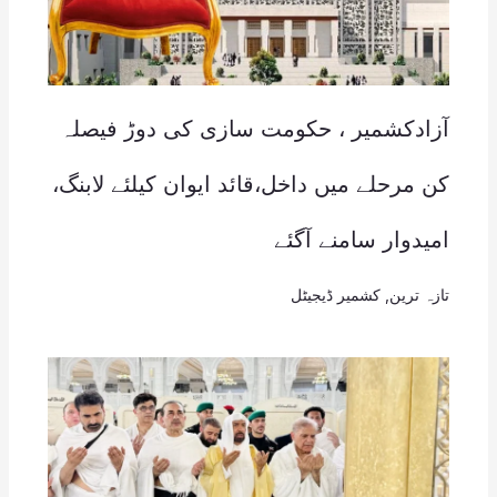
آزادکشمیر ، حکومت سازی کی دوڑ فیصلہ
کن مرحلے میں داخل،قائد ایوان کیلئے لابنگ،
امیدوار سامنے آگئے
تازہ ترین
,
کشمیر ڈیجیٹل