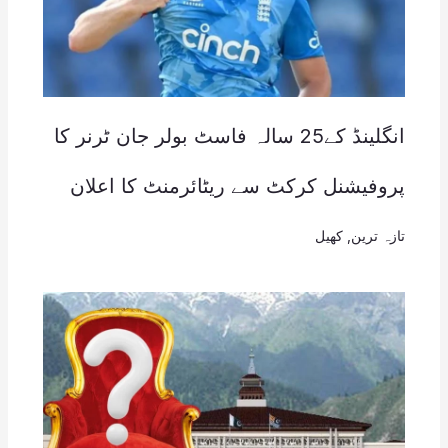
انگلینڈ کے25 سالہ فاسٹ بولر جان ٹرنر کا
پروفیشنل کرکٹ سے ریٹائرمنٹ کا اعلان
تازہ ترین
,
کھیل