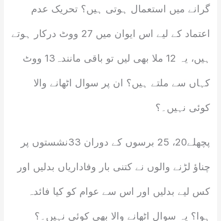
گرانے میں استعمال ہوتی ہیں؟ تحریک عدم
اعتماد کے لیے اس ایوان میں 27 ووٹ درکار ہوتے
ہیں، یہ 12 ملا بھی لیں تو باقی مانندہ13 ووٹ
کہاں سے ملتے ہیں؟ ان پر سوال اٹھانے والا
کوئی نہیں۔؟
پچھلے20، 25 برسوں کے دوران 33نشستوں پر
چناؤ لڑنے والوں نے کتنی بار وفاداریاں بدلیں اور
کس لیے بدلیں اور اس سے عوام کو کیا فائدہ
ہوا؟ یہ سوال اٹھانے والا بھی کوئی نہیں۔؟