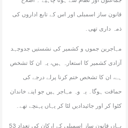
جماعتوں اور نظام سے ہونا چاہیے ۔ اصلاح
قانون ساز اسمبلی اور اس کے تابع اداروں کی
ذمہ داری تھی۔
مہاجرین جموں و کشمیر کی نشستیں جدوجہد
آزادی کشمیر کا استعارہ ہیں، یہ ان کا تشخص
ہے، ان کا تشخص ختم کرنا پرلے درجے کی
حماقت ہوگا۔ یہ وہ مہاجر ہیں جو اپنے خاندان
کٹوا کر اور جائیدادیں لٹا کر یہاں پہنچے تھے۔
یہاں قانون ساز اسمبلی کے ارکان کی تعداد 53