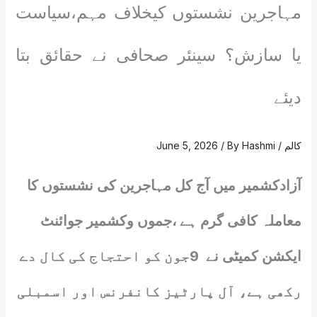
مہاجرین نشستوں کیخلاف مہم،سیاست
یا سازش؟ سینئر صحافی نے حقائق بتا
دیئے
کالم
/
Hashmi
/ By
June 5, 2026
آزادکشمیر میں آج کل مہاجرین کی نشستوں کا
معاملہ کافی گرم ہے ،جموں وکشمیر جوائنٹ
ایکشن کمیٹی نے 9جون کو احتجاج کی کال دے
رکھی ہے، آل پارٹیز کانفرنس اور اسمبلی