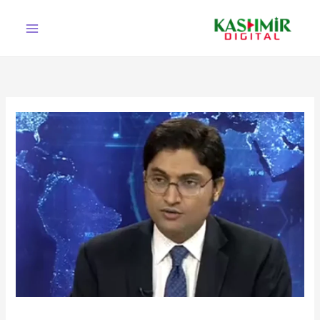
Ski
t
conten