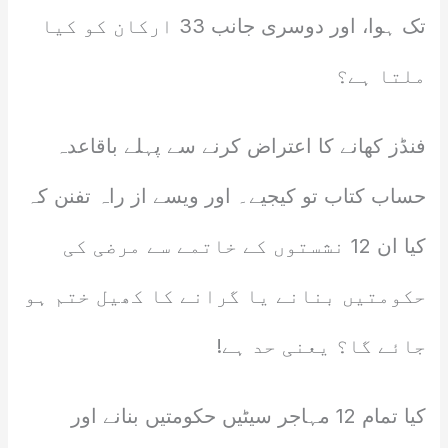
تک ہوا، اور دوسری جانب 33 ارکان کو کیا
ملتا ہے؟
فنڈز کھانے کا اعتراض کرنے سے پہلے باقاعدہ
حساب کتاب تو کیجیے۔ اور ویسے از راہ تفنن کہ
کیا ان 12 نشستوں کے خاتمے سے مرضی کی
حکومتیں بنانے یا گرانے کا کھیل ختم ہو
جائے گا؟ یعنی حد ہے!
کیا تمام 12 مہاجر سیٹیں حکومتیں بنانے اور