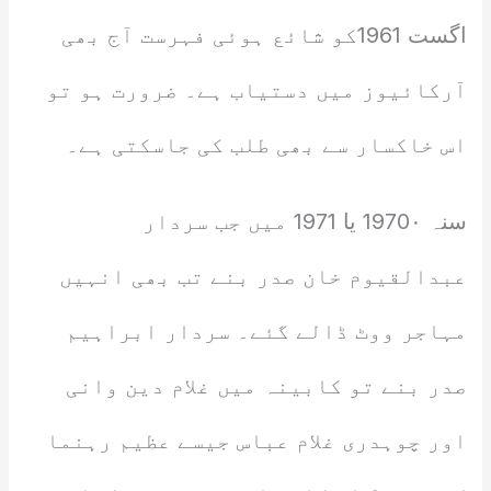
اگست 1961کو شائع ہوئی فہرست آج بھی
آرکائیوز میں دستیاب ہے۔ ضرورت ہو تو
اس خاکسار سے بھی طلب کی جاسکتی ہے۔
سنہ 1970٠ یا 1971 میں جب سردار
عبدالقیوم خان صدر بنے تب بھی انہیں
مہاجر ووٹ ڈالے گئے۔ سردار ابراہیم
صدر بنے تو کابینہ میں غلام دین وانی
اور چوہدری غلام عباس جیسے عظیم رہنما