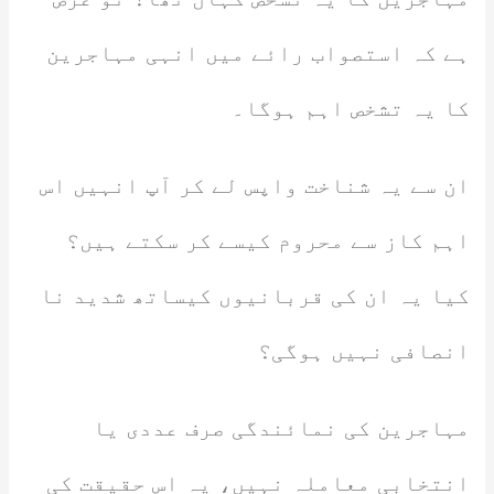
ہے کہ استصواب رائے میں انہی مہاجرین
کا یہ تشخص اہم ہوگا۔
ان سے یہ شناخت واپس لے کر آپ انہیں اس
اہم کاز سے محروم کیسے کر سکتے ہیں؟
کیا یہ ان کی قربانیوں کیساتھ شدید نا
انصافی نہیں ہوگی؟
مہاجرین کی نمائندگی صرف عددی یا
انتخابی معاملہ نہیں، یہ اس حقیقت کی