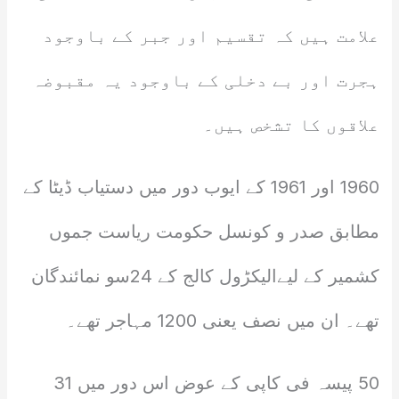
علامت ہیں کہ تقسیم اور جبر کے باوجود
ہجرت اور بے دخلی کے باوجود یہ مقبوضہ
علاقوں کا تشخص ہیں۔
1960 اور 1961 کے ایوب دور میں دستیاب ڈیٹا کے
مطابق صدر و کونسل حکومت ریاست جموں
کشمیر کے لیےالیکڑول کالج کے 24سو نمائندگان
تھے۔ ان میں نصف یعنی 1200 مہاجر تھے۔
50 پیسہ فی کاپی کے عوض اس دور میں 31