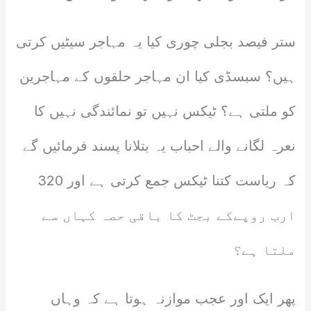
ستر فیصد بجلی چوری کیا یہ مہاجر سیٹیں کرتی
ہیں؟ سبسڈی کیا ان مہاجر حلقوں کے مہاجرین
کو ملتی ہے؟ ٹیکس نہیں تو نمائندگی نہیں کا
نعرہ لگانے والے احباب یہ بتلانا پسند فرمائیں گے
کہ ریاست کتنا ٹیکس جمع کرتی ہے اور 320
ارب روپےکے بجٹ کا باقی حصہ کہاں سے
ملتا ہے؟
پھر ایک اور عجب موازنہ ہوتا ہے کہ وہاں