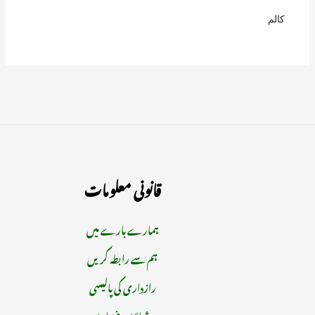
کالم
قانونی معلومات
ہمارے بارے میں
ہم سے رابطہ کریں
رازداری کی پالیسی
شرائط و ضوابط