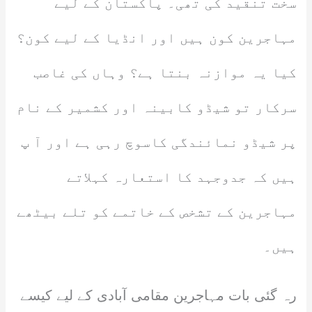
سخت تنقید کی تھی۔ پاکستان کے لیے
مہاجرین کون ہیں اور انڈیا کے لیے کون؟
کیا یہ موازنہ بنتا ہے؟ وہاں کی غاصب
سرکار تو شیڈو کابینہ اور کشمیر کے نام
پر شیڈو نمائندگی کاسوچ رہی ہے اور آ پ
ہیں کہ جدوجہد کا استعارہ کہلاتے
مہاجرین کے تشخص کے خاتمے کو تلے بیٹھے
ہیں۔
رہ گئی بات مہاجرین مقامی آبادی کے لیے کیسے