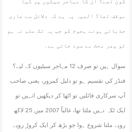
کون تھے؟ ان کا مہاجر سیٹوں پر کیا
موقف تھا؟ المیہ یہ ہے کہ دلائل سے عاری
جذباتی ہوئے ہجوم کو جب یہ تک علم نہ ہو
تو پھر بحث بے سود جاتی ہے۔
سوال ہیں تو صرف 12 مہاجر سیٹیوں کے لیے؟
فنڈز کی تقسیم ہو تو دلیل کمزور، یعنی صاحب
آپ سرکاری فائلیں تو اٹھا کر دیکھیں انہیں تو
ایک ٹکہ نہیں ملتا تھا، غالباً 2007 میں 25 لاکھ
روپے ملنا شروع ہوا جو بڑھ کر ایک کروڑ روپے