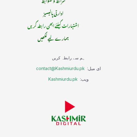
ادارتی پالیسیز
اشتہارات کیلئے ابھی رابطہ کریں
ہمارے لیے لکھیں
ہم سے رابطہ کریں
ای میل:
contact@Kashmiurdu.pk
ویب:
Kashmiurdu.pk