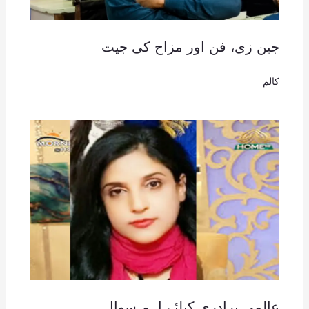
جین زی، فن اور مزاح کی جیت
کالم
عالمی برادری کیلئے اہم سوال