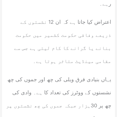
رہے۔
اعتراض کیا جاتا ہے کہ ان 12 نشستوں کے
ذریعے وفاقی حکومت کشمیر میں حکومت
بنانے یا گرانے کا کام لیتی ہے جس سے
مقامی مینڈیٹ متاثر ہوتا ہے۔
یہاں بنیادی فرق ویلی کی چھ اور جموں کی چھ
نشستوں کے ووٹرز کی تعداد کا ہے۔ وادی کی
چھ پر 30ہزار جبکہ جموں کی چھ نشستوں پر