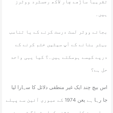
تقریباً ساڑھے چار لاکھ رجسٹرد ووٹرز
ہیں۔
بجائے ووٹر لسٹ درست کرنے کے یا تناسب
بہتر بنانے کے آپ سیٹیں ختم کرنے کے
درپے کیسے ہوسکتے ہیں۔؟ کیا یہی واحد
حل ہے؟
اس بیچ چند ایک غیر منطقی دلائل کا سہارا لیا
جا رہا ہے یعن 1974 کے عبوری آئین سے پہلے
مہاجرین کا یہ تشخص کہاں تھا؟ تو عرض