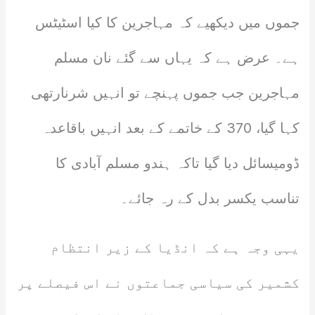
جموں میں دیکھیے کہ مہاجرین کا کیا اسٹیٹس
ہے۔ عرض ہے کہ یہاں سے گئے نان مسلم
مہاجرین جب جموں پہنچے تو انہیں شرنارتھی
کہا گیا، 370 کے خاتمے کے بعد انہیں باقاعدہ
ڈومیسائل دیا گیا تاکہ ہندو مسلم آبادی کا
تناسب یکسر بدل کے رہ جائے۔
یہی وجہ ہے کہ انڈیا کے زیر انتظام
کشمیر کی سیاسی جماعتوں نے اس فیصلے پر