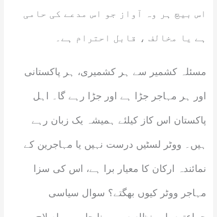
اس بیچ ہر وہ آواز جو اس مدعے کی حامی
ہے یا مخالف ، قابل احترام ہے۔
مسئلہ کشمیر سے ہر کشمیری، ہر پاکستانی
اور ہر مہاجر جڑا ہے اور جڑا رہے گا۔ اہل
پاکستان اس کاز کیلئے ہمیشہ یک زبان رہے
ہیں۔ ووٹر لسٹیں درست نہیں یا مہاجرین کے
نمائندہ ارکان کا معیار برا ہے، اس کی سزا
مہاجر ووٹر کیوں بھگتے؟ سوال سیاسی