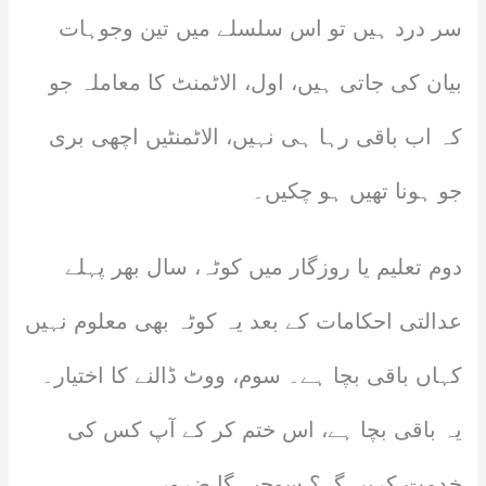
سر درد ہیں تو اس سلسلے میں تین وجوہات
بیان کی جاتی ہیں، اول، الاٹمنٹ کا معاملہ جو
کہ اب باقی رہا ہی نہیں، الاٹمنٹیں اچھی بری
جو ہونا تھیں ہو چکیں۔
دوم تعلیم یا روزگار میں کوٹہ، سال بھر پہلے
عدالتی احکامات کے بعد یہ کوٹہ بھی معلوم نہیں
کہاں باقی بچا ہے۔ سوم، ووٹ ڈالنے کا اختیار۔
یہ باقی بچا ہے، اس ختم کر کے آپ کس کی
خدمت کریں گے؟ سوچیے گا ضرور۔