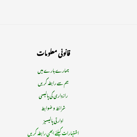
قانونی معلومات
ہمارے بارے میں
ہم سے رابطہ کریں
رازداری کی پالیسی
شرائط و ضوابط
ادارتی پالیسیز
اشتہارات کیلئے ابھی رابطہ کریں