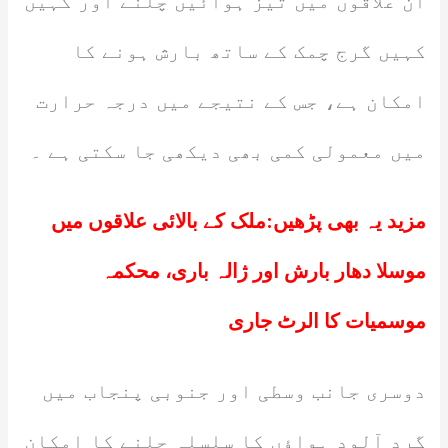
ان علاقوں میں تیز ہوائیں چلنے اور کہیں
کہیں گرج چمک کے ساتھ بارش ہونے کا
امکان ہے، جس کے نتیجے میں درجہ حرارت
میں معمولی کمی بھی دیکھی جا سکتی ہے ۔
مزید یہ بھی پڑھیں:
ملک کے بالائی علاقوں میں
موسلا دھار بارش اور ژالہ باری، محکمہ
موسمیات کا الرٹ جاری
دوسری جانب وسطی اور جنوبی پنجاب میں
گرد آلود ہواؤں کا سلسلہ چلنے کا امکان