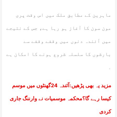
ماہرین کے مطابق ملک میں اس وقت پری
مون سون کا آغاز ہو رہا ہے، جس کے نتیجے
میں آئندہ دنوں میں وقفے وقفے سے
بارشوں کا سلسلہ شروع ہونے کا امکان ہے
۔
مزید یہ بھی پڑھیں:
آئندہ 24گھنٹوں میں موسم
کیسا رہے گا؟محکمہ موسمیات نے وارننگ جاری
کردی