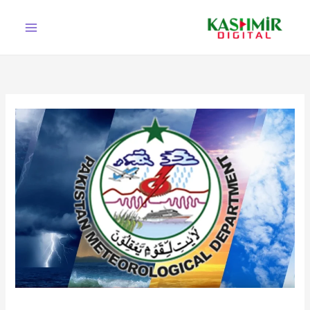
Ski
t
conten