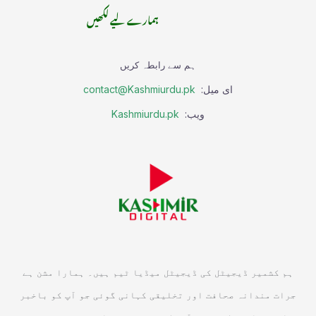
ہمارے لیے لکھیں
ہم سے رابطہ کریں
ای میل:
contact@Kashmiurdu.pk
ویب:
Kashmiurdu.pk
ہم کشمیر ڈیجیٹل کی ڈیجیٹل میڈیا ٹیم ہیں۔ ہمارا مشن ہے
جرات مندانہ صحافت اور تخلیقی کہانی گوئی جو آپ کو باخبر