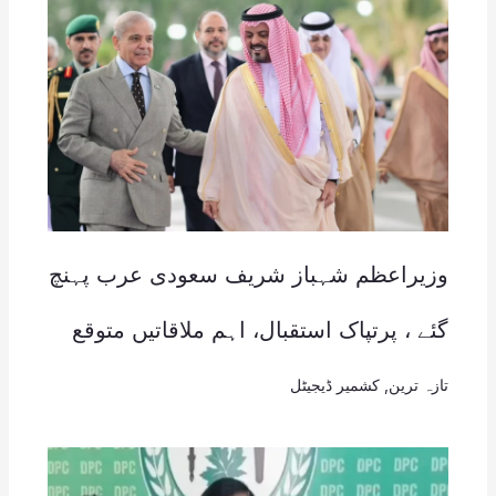
وزیراعظم شہباز شریف سعودی عرب پہنچ
گئے ، پرتپاک استقبال، اہم ملاقاتیں متوقع
تازہ ترین
,
کشمیر ڈیجیٹل