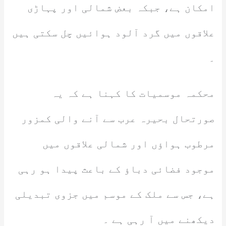
امکان ہے، جبکہ بعض شمالی اور پہاڑی
علاقوں میں گرد آلود ہوائیں چل سکتی ہیں
۔
محکمہ موسمیات کا کہنا ہے کہ یہ
صورتحال بحیرہ عرب سے آنے والی کمزور
مرطوب ہواؤں اور شمالی علاقوں میں
موجود فضائی دباؤ کے باعث پیدا ہو رہی
ہے، جس سے ملک کے موسم میں جزوی تبدیلی
دیکھنے میں آ رہی ہے ۔