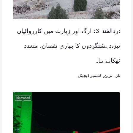
:ردالفتنہ3: ارگ اور زیارت میں کارروائیاں
تیز،دہشتگردوں کا بھاری نقصان، متعدد
ٹھکانے تباہ
تازہ ترین
,
کشمیر ڈیجیٹل