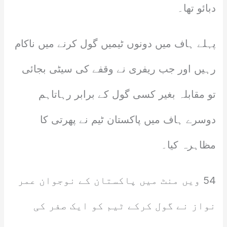
دبائو تھا۔
پہلے ہاف میں دونوں ٹیمیں گول کرنے میں ناکام
رہیں اور جب ریفری نے وقفے کی سیٹی بجائی
تو مقابلہ بغیر کسی گول کے برابر رہاتاہم
دوسرے ہاف میں پاکستان ٹیم نے پھرتی کا
مظاہرہ کیا۔
54 ویں منٹ میں پاکستان کے نوجوان عمر
نواز نے گول کرکے ٹیم کو ایک صفر کی