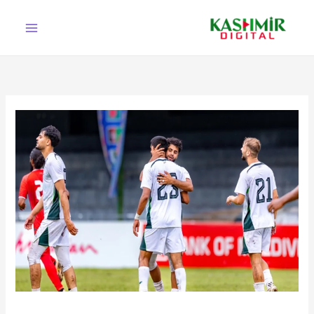
Ski
t
conten