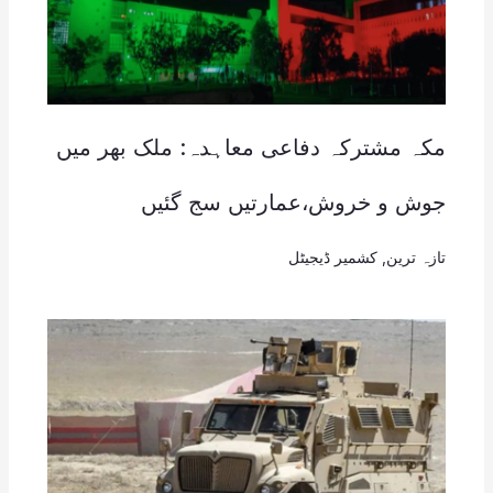
مکہ مشترکہ دفاعی معاہدہ: ملک بھر میں
جوش و خروش،عمارتیں سج گئیں
تازہ ترین
,
کشمیر ڈیجیٹل