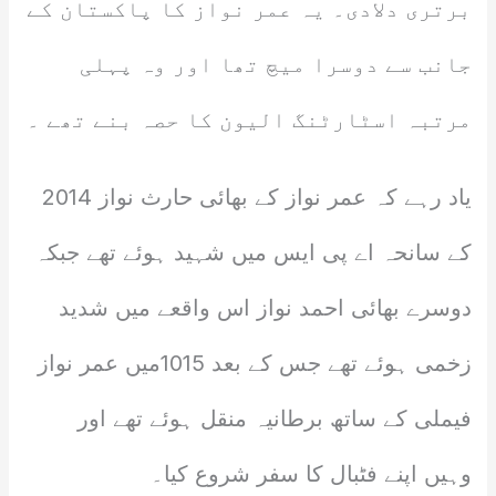
برتری دلادی۔ یہ عمر نواز کا پاکستان کے
جانب سے دوسرا میچ تھا اور وہ پہلی
مرتبہ اسٹارٹنگ الیون کا حصہ بنے تھے ۔
یاد رہے کہ عمر نواز کے بھائی حارث نواز 2014
کے سانحہ اے پی ایس میں شہید ہوئے تھے جبکہ
دوسرے بھائی احمد نواز اس واقعے میں شدید
زخمی ہوئے تھے جس کے بعد 1015میں عمر نواز
فیملی کے ساتھ برطانیہ منقل ہوئے تھے اور
وہیں اپنے فٹبال کا سفر شروع کیا۔