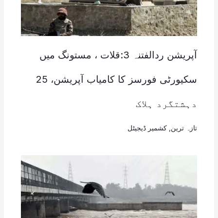
آپریشن ردالفتنہ 3:قلات ، مستونگ میں
سکیورٹی فورسز کا کامیاب آپریشن، 25
دہشتگرد ہلاک
تازہ ترین
,
کشمیر ڈیجیٹل