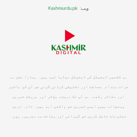
ویب:
Kashmiurdu.pk
ہم کشمیر ڈیجیٹل کی ڈیجیٹل میڈیا ٹیم ہیں۔ ہمارا مشن ہے
جرات مندانہ صحافت اور تخلیقی کہانی گوئی جو آپ کو باخبر
اور متاثر رکھے۔ ہم آپ تک درست، مؤثر اور بروقت خبریں
پہنچاتے ہیں, ایسی خبریں جو واقعی اہم ہیں۔ تازہ ترین
معلومات حاصل کریں جو گہرائی اور وضاحت سے بھرپور ہوں۔