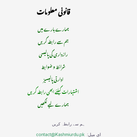
قانونی معلومات
ہمارے بارے میں
ہم سے رابطہ کریں
رازداری کی پالیسی
شرائط و ضوابط
ادارتی پالیسیز
اشتہارات کیلئے ابھی رابطہ کریں
ہمارے لیے لکھیں
ہم سے رابطہ کریں
ای میل:
contact@Kashmiurdu.pk