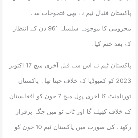
پاکستان فٹبال ٹیم نے بھی فتحوحات سے
محرومی کا موجودہ سلسلہ 961 دن کے انتظار
کے بعد ختم کیا۔
پاکستان ٹیم نے اس سے قبل آخری میچ 17 اکتوبر
2023 کو کمبوڈیا کے خلاف جیتا تھا۔ پاکستان
ٹورنامنٹ کا آخری پول میچ 7 جون کو افغانستان
کے خلاف کھیلے گا اور ٹاپ ٹو میں جگہ برقرار
رکھنے کی صورت میں پاکستان ٹیم 10 جون کو