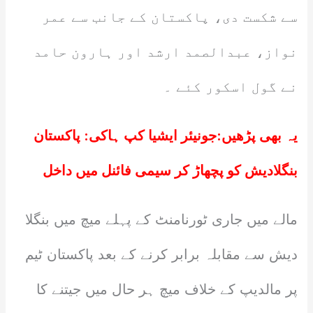
سے شکست دی، پاکستان کے جانب سے عمر
نواز، عبدالصمد ارشد اور ہارون حامد
نے گول اسکور کئے ۔
یہ بھی پڑھیں:
جونیئر ایشیا کپ ہاکی: پاکستان
بنگلادیش کو پچھاڑ کر سیمی فائنل میں داخل
مالے میں جاری ٹورنامنٹ کے پہلے میچ میں بنگلا
دیش سے مقابلہ برابر کرنے کے بعد پاکستان ٹیم
پر مالدیپ کے خلاف میچ ہر حال میں جیتنے کا