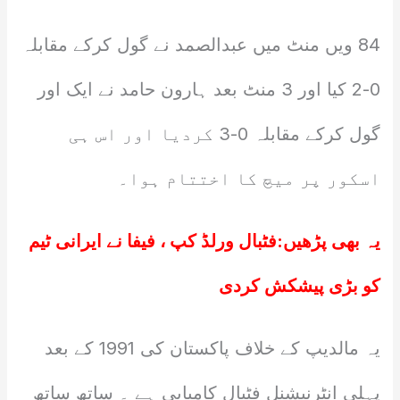
84 ویں منٹ میں عبدالصمد نے گول کرکے مقابلہ
0-2 کیا اور 3 منٹ بعد ہارون حامد نے ایک اور
گول کرکے مقابلہ 0-3 کردیا اور اس ہی
اسکور پر میچ کا اختتام ہوا۔
یہ بھی پڑھیں:
فٹبال ورلڈ کپ ، فیفا نے ایرانی ٹیم
کو بڑی پیشکش کردی
یہ مالدیپ کے خلاف پاکستان کی 1991 کے بعد
پہلی انٹرنیشنل فٹبال کامیابی ہے ۔ ساتھ ساتھ