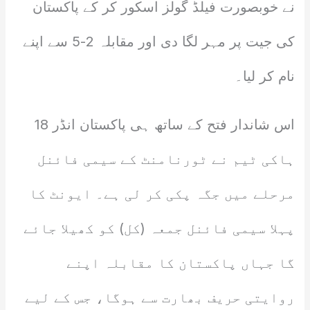
نے خوبصورت فیلڈ گولز اسکور کر کے پاکستان
کی جیت پر مہر لگا دی اور مقابلہ 2-5 سے اپنے
نام کر لیا۔
اس شاندار فتح کے ساتھ ہی پاکستان انڈر 18
ہاکی ٹیم نے ٹورنامنٹ کے سیمی فائنل
مرحلے میں جگہ پکی کر لی ہے۔ ایونٹ کا
پہلا سیمی فائنل جمعہ (کل) کو کھیلا جائے
گا جہاں پاکستان کا مقابلہ اپنے
روایتی حریف بھارت سے ہوگا، جس کے لیے