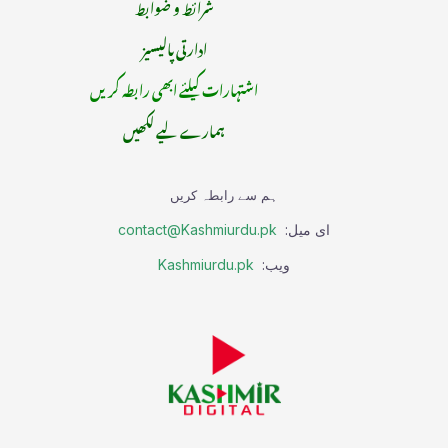
شرائط و ضوابط
ادارتی پالیسیز
اشتہارات کیلئے ابھی رابطہ کریں
ہمارے لیے لکھیں
ہم سے رابطہ کریں
ای میل:
contact@Kashmiurdu.pk
ویب:
Kashmiurdu.pk