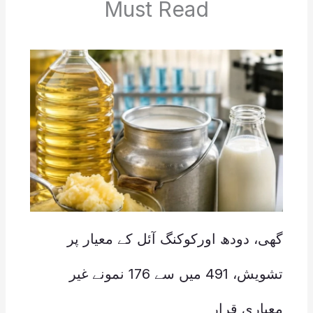
Must Read
گھی، دودھ اورکوکنگ آئل کے معیار پر
تشویش، 491 میں سے 176 نمونے غیر
معیاری قرار