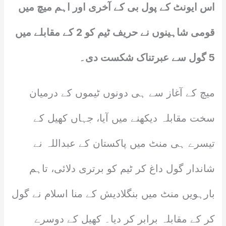
اس ایونٹ کے پول بی کے آخری اور اہم میچ میں
قومی شاہینوں نے حریف ٹیم کو 2 کے مقابلے میں
5 گول سے عبرتناک شکست دی۔
میچ کے آغاز سے ہی دونوں ٹیموں کے درمیان
سخت مقابلہ دیکھنے میں آیا، جہاں کھیل کے
تیسرے ہی منٹ میں پاکستان کے عبداللہ نے
شاندار گول داغ کر ٹیم کو برتری دلائی، تاہم
بارہویں منٹ میں بنگلادیش کے منا اسلام نے گول
کر کے مقابلہ برابر کر دیا۔ کھیل کے دوسرے