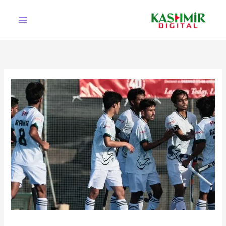
Ski
t
conten