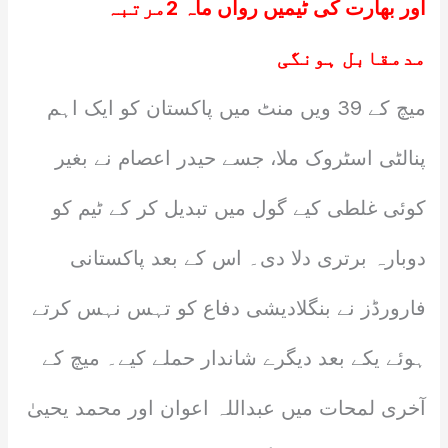
اور بھارت کی ٹیمیں رواں ماہ 2مرتبہ
مدمقابل ہونگی
میچ کے 39 ویں منٹ میں پاکستان کو ایک اہم
پنالٹی اسٹروک ملا، جسے حیدر اعصام نے بغیر
کوئی غلطی کیے گول میں تبدیل کر کے ٹیم کو
دوبارہ برتری دلا دی۔ اس کے بعد پاکستانی
فارورڈز نے بنگلادیشی دفاع کو تہس نہس کرتے
ہوئے یکے بعد دیگرے شاندار حملے کیے۔ میچ کے
آخری لمحات میں عبداللہ اعوان اور محمد یحییٰ