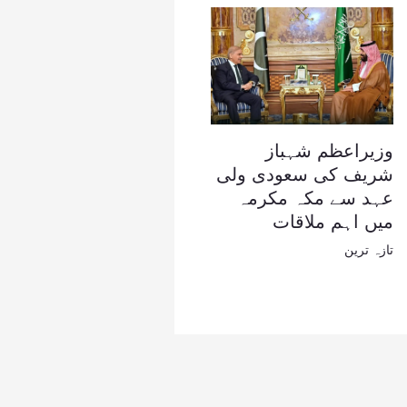
وزیراعظم شہباز
شریف کی سعودی ولی
عہد سے مکہ مکرمہ
میں اہم ملاقات
تازہ ترین