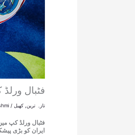
فٹبال ورلڈ 
تازہ ترین
,
کھیل
/
shmi
فٹبال ورلڈ کپ میں
ایران کو بڑی پیش