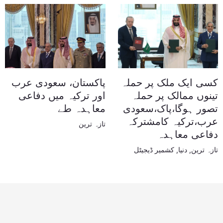
کسی ایک ملک پر حملہ
پاکستان، سعودی عرب
تینوں ممالک پر حملہ
اور ترکیہ میں دفاعی
تصور ہوگا،پاک،سعودی
معاہدہ طے
عرب،ترکیہ کامشترکہ
تازہ ترین
دفاعی معاہدہ
تازہ ترین
,
دنیا
,
کشمیر ڈیجیٹل