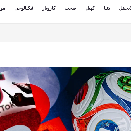
یجیٹل
دنیا
کھیل
صحت
کاروبار
ٹیکنالوجی
مو