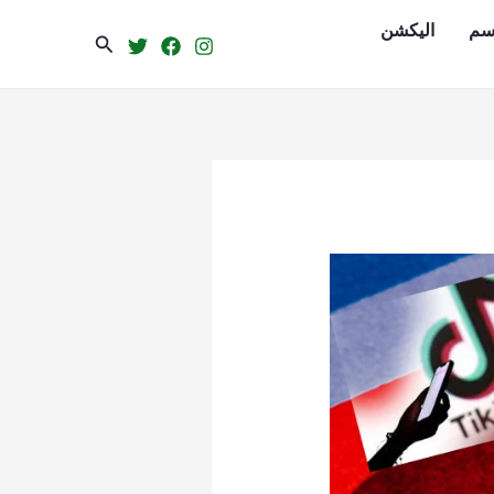
سم
الیکشن
Search