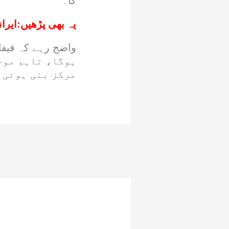
گا۔
یہ بھی پڑھیں:
ایرا
ہوگا، تاہم موج
مرکز بنی ہوئی 