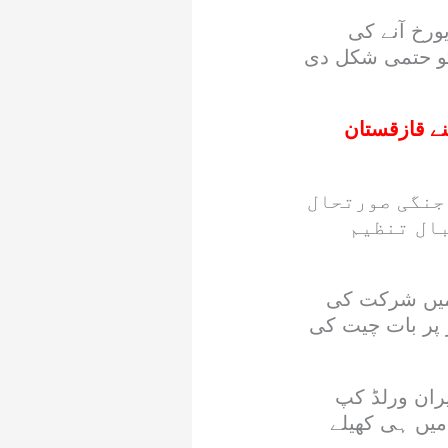
ورخ آنے کی
کو حتمی شکل دی
 کھیلنے قازقستان
 جنگی صورتحال
بال تنظیم
لے اجلاس میں شرکت کی
 پر بات چیت کی
یران ورلڈ کپ
 میں ہی کھیلے