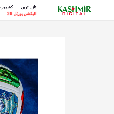
Ski
تازہ ترین
کشمیر ڈ
t
الیکشن پورٹل 26
conten