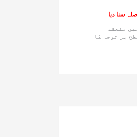
صلہ سنا دیا
کسیکو میں منعقد
ح پر توجہ کا