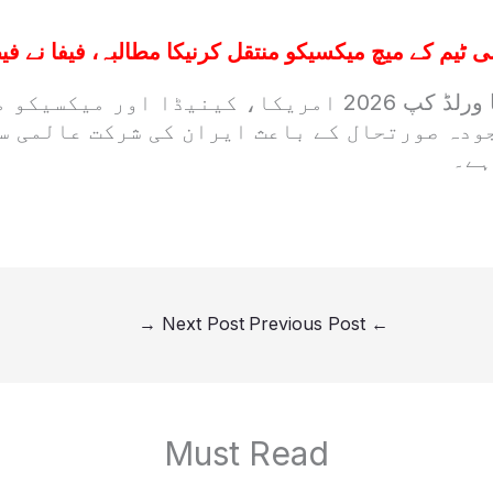
نی ٹیم کے میچ میکسیکو منتقل کرنیکا مطالبہ، فیفا نے فی
واضح رہے کہ فیفا ورلڈ کپ 2026 امریکا، کینیڈا اور می
ودہ صورتحال کے باعث ایران کی شرکت عالمی سط
ہے۔
→
Next Post
Previous Post
←
Must Read