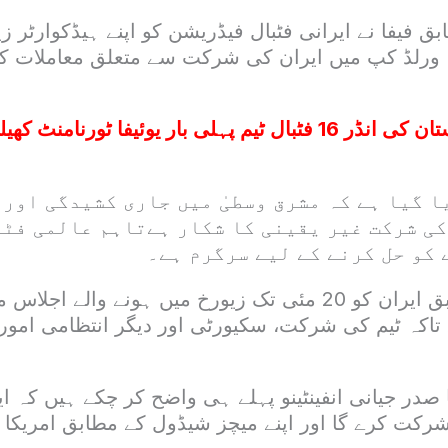
ق فیفا نے ایرانی فٹبال فیڈریشن کو اپنے ہیڈکوارٹر زی
 ورلڈ کپ میں ایران کی شرکت سے متعلق معاملات 
پاکستان کی انڈر 16 فٹبال ٹیم پہلی بار یوئیفا ٹورنامنٹ
ا گیا ہے کہ مشرق وسطیٰ میں جاری کشیدگی اور
کی شرکت غیر یقینی کا شکار ہےتاہم عالمی فٹ
 کو حل کرنے کے لیے سرگرم ہے۔
فیفا حکام کے مطابق ایران کو 20 مئی تک زیورخ میں ہونے وا
اکہ ٹیم کی شرکت، سکیورٹی اور دیگر انتظامی امور
صدر جیانی انفینٹینو پہلے ہی واضح کر چکے ہیں کہ ا
ر شرکت کرے گا اور اپنے میچز شیڈول کے مطابق امریکا