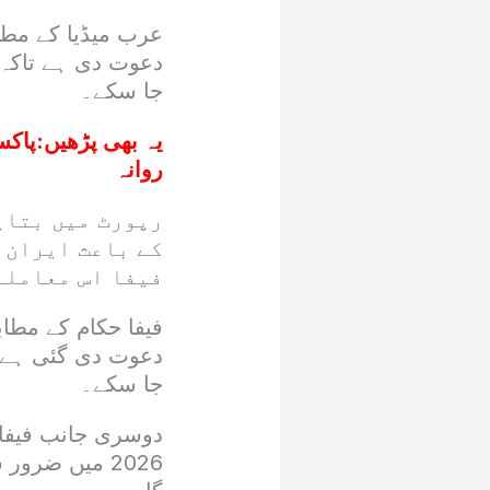
عرب میڈیا کے مطاب
دعوت دی ہے تاکہ
جا سکے۔
یہ بھی پڑھیں:
روانہ
رپورٹ میں بتای
کے باعث ایران 
فیفا اس معاملے
دعوت دی گئی ہے ت
جا سکے۔
دوسری جانب فیفا 
2026 میں ضرو