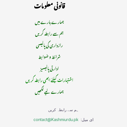
قانونی معلومات
ہمارے بارے میں
ہم سے رابطہ کریں
رازداری کی پالیسی
شرائط و ضوابط
ادارتی پالیسیز
اشتہارات کیلئے ابھی رابطہ کریں
ہمارے لیے لکھیں
ہم سے رابطہ کریں
ای میل:
contact@Kashmiurdu.pk