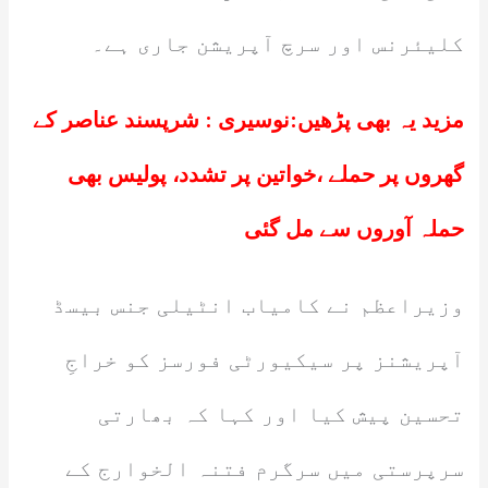
کلیئرنس اور سرچ آپریشن جاری ہے۔
مزید یہ بھی پڑھیں:
نوسیری : شرپسند عناصر کے
گھروں پر حملے ،خواتین پر تشدد، پولیس بھی
حملہ آوروں سے مل گئی
وزیراعظم نے کامیاب انٹیلی جنس بیسڈ
آپریشنز پر سیکیورٹی فورسز کو خراجِ
تحسین پیش کیا اور کہا کہ بھارتی
سرپرستی میں سرگرم فتنہ الخوارج کے