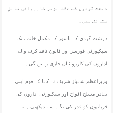
دہشت گردوں کے خلاف مؤثر کارروائی قابلِ
ستائش ہیں۔
دہشت گردی کے ناسور کے مکمل خاتمے تک
سیکیورٹی فورسز اور قانون نافذ کرنے والے
اداروں کی کارروائیاں جاری رہیں گی۔
وزیراعظم شہباز شریف نے کہا کہ قوم اپنی
بہادر مسلح افواج اور سیکیورٹی اداروں کی
قربانیوں کو قدر کی نگاہ سے دیکھتی ہے،