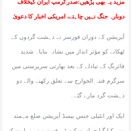
مزید یہ بھی پڑھیں:
صدر ٹرمپ ایران کیخلاف
دوبارہ جنگ نہیں چاہتے، امریکی اخبار کا دعویٰ
آپریشن کے دوران فورسز نے دہشت گردوں کے
ٹھکانے کو مؤثر انداز میں نشانہ بنایا۔ شدید
فائرنگ کے تبادلے کے بعد بھارتی سرپرستی میں
سرگرم فتنہ الخوارج سے تعلق رکھنے والے دو
دہشت گرد مارے گئے۔
ایک اور انٹیلی جنس بیسڈ آپریشن ضلع مہمند
میں کیا گیا جہاں سکیورٹی فورسز نے مہارت کے