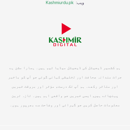
ویب:
Kashmiurdu.pk
ہم کشمیر ڈیجیٹل کی ڈیجیٹل میڈیا ٹیم ہیں۔ ہمارا مشن ہے
جرات مندانہ صحافت اور تخلیقی کہانی گوئی جو آپ کو باخبر
اور متاثر رکھے۔ ہم آپ تک درست، مؤثر اور بروقت خبریں
پہنچاتے ہیں, ایسی خبریں جو واقعی اہم ہیں۔ تازہ ترین
معلومات حاصل کریں جو گہرائی اور وضاحت سے بھرپور ہوں۔