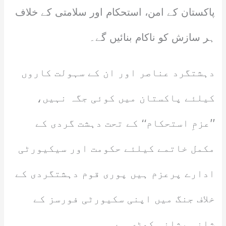
پاکستان کے امن، استحکام اور سلامتی کے خلاف
ہر سازش کو ناکام بنائیں گے۔
دہشتگرد عناصر اور ان کے سہولت کاروں
کیلئے پاکستان میں کوئی جگہ نہیں،
’’عزمِ استحکام‘‘ کے تحت دہشت گردی کے
مکمل خاتمے کیلئے حکومت اور سیکیورٹی
ادارے پرعزم ہیں پوری قوم دہشتگردی کے
خلاف جنگ میں اپنی سکیورٹی فورسز کے
شانہ بشانہ کھڑی ہے۔