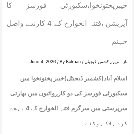
خیبرپختونخوا،سکیورٹی فورسز کا
آپریشن ،فتنہ الخوارج کے 4 کارندے واصل
جہنم
تازہ ترین
,
کشمیر ڈیجیٹل
/
Bukhari
/ By
June 4, 2026
اسلام آباد(کشمیر ڈیجیٹل)خیبر پختونخوا میں
سیکیورٹی فورسز کی دو کارروائیوں میں بھارتی
سرپرستی میں سرگرم فتنہ الخوارج کے 4 دہشت
گرد ہلاک ہوگئے۔