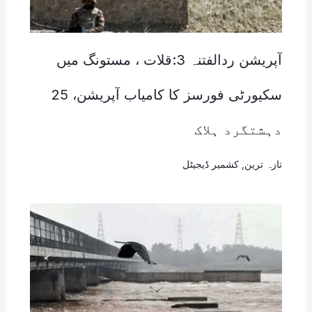
آپریشن ردالفتنہ 3:قلات ، مستونگ میں
سکیورٹی فورسز کا کامیاب آپریشن، 25
دہشتگرد ہلاک
تازہ ترین
,
کشمیر ڈیجیٹل