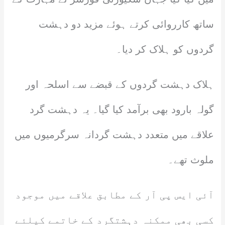
ساتھ کارروائی کرتے ہوئے مزید دو دہشت
گردوں کو ہلاک کر دیا۔
ہلاک دہشت گردوں کے قبضے سے اسلحہ اور
گولہ بارود بھی برآمد کیا گیا۔ یہ دہشت گرد
علاقے میں متعدد دہشت گردانہ سرگرمیوں میں
ملوث تھے۔
آئی ایس پی آر کے مطابق علاقے میں موجود
کسی بھی ممکنہ دہشتگرد کے خاتمے کیلئے