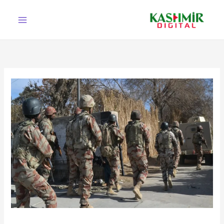
Ski
t
conten